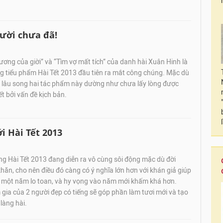
Cười chưa đã!
ương của giời” và “Tìm vợ mất tích” của danh hài Xuân Hinh là
g tiểu phẩm Hài Tết 2013 đầu tiên ra mắt công chúng. Mặc dù
ã lâu song hai tác phẩm này dường như chưa lấy lòng được
t bởi vấn đề kịch bản.
i Hài Tết 2013
ng Hài Tết 2013 đang diễn ra vô cùng sôi động mặc dù đời
khăn, cho nên điều đó càng có ý nghĩa lớn hơn với khán giả giúp
u một năm lo toan, và hy vọng vào năm mới khấm khá hơn.
ia của 2 người đẹp có tiếng sẽ góp phần làm tươi mới và tạo
làng hài.