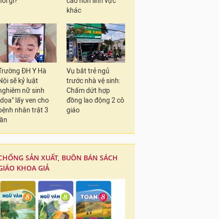
nói gì?
cao hơn lĩnh vực
khác
Trường ĐH Y Hà
Vụ bắt trẻ ngủ
Nội sẽ kỷ luật
trước nhà vệ sinh:
nghiêm nữ sinh
Chấm dứt hợp
"dọa" lấy ven cho
đồng lao động 2 cô
bệnh nhân trật 3
giáo
lần
CHỐNG SẢN XUẤT, BUÔN BÁN SÁCH
GIÁO KHOA GIẢ