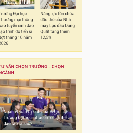
Trường Đại học
Năng lực tồn chứa
Thương mại thông
dầu thô của Nhà
báo tuyển sinh đào
máy Lọc dầu Dung
tạo trình độ tiến sĩ
Quất tăng thêm
đợt tháng 10 năm
12,5%
2026
TƯ VẤN CHỌN TRƯỜNG – CHỌN
NGÀNH
Ngành Quản trị kinh doanh tại
Trường Đại học Intracom có lợi thế
đào tạo ra sao?