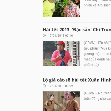
nhiều vai trò: biên
Hài tết 2013: 'Đặc sản' Chí Tr
17/01/2013 00:16
(GDVN) - Đĩa hài 
tiểu phẩm “Vua ki
gương mặt quen th
mặt của danh hài
phẩm này.
Lộ giá cát-sê hài tết Xuân Hi
17/01/2013 00:09
(GDVN) - Người tro
triệu đồng cho va