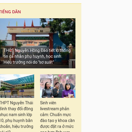
TIẾNG DÂN
THCS Nguyễn Hồng Đào tiết lộ thông
tin cá nhân phụ huynh, học sinh:
Hiệu trưởng nói do "sơ suất"
THPT Nguyễn Thái
Sinh viên
Bình thay đổi đồng
livestream phản
phục nam sinh lớp
cảm: Chuẩn mực
10, phụ huynh băn
đào tạo y khoa cần
khoăn, hiệu trưởng
được đặt ra ở mức