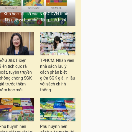
Kho học liệu số của NXBGDVN thúc
đẩy dạy và học chủ động, linh hoạt
Sở GD&ĐT Điện
TPHCM: Nhân viên
Biên tích cực rà
nhà sách lưu ý
soát, tuyên truyền
cách phân biệt
phòng chống SGK
giữa SGK giả, in lậu
giả trước thềm
với sách chính
năm học mới
thống
Phụ huynh nên
Phụ huynh nên