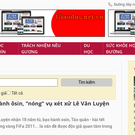
Đường dây n
ÓC
TRÁCH NHIỆM NÊU
DU
SỨC KHỎE H
HÌN
GƯƠNG
HỌC
ĐƯỜNG
Tìm kiếm
 giả
Tất cả
hành ôsin, "nóng" vụ xét xử Lê Văn Luyện
uyện nhận 18 năm tù, bạo hành osin, Táo quân - hài tết
ng vàng FiFa 2011... là vấn đề được độc giả quan tâm trong