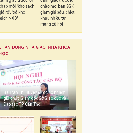
cảnh giác trước lời
cảnh giác trước lời
chào mời "kho sách
chào mời bán SGK
giá rẻ", "xả kho
giảm giá sâu, chiết
sách NXB"
khấu nhiều từ
mạng xã hội
CHÂN DUNG NHÀ GIÁO, NHÀ KHOA
HỌC
Bà Trần Thị Huyền được bổ nhiệm
giữ chức Giám đốc Sở Giáo dục và
Đào tạo TP Cần Thơ