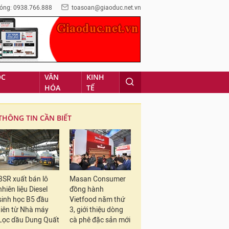
óng: 0938.766.888
toasoan@giaoduc.net.vn
ỌC
VĂN
KINH
HÓA
TẾ
THÔNG TIN CẦN BIẾT
BSR xuất bán lô
Masan Consumer
nhiên liệu Diesel
đồng hành
sinh học B5 đầu
Vietfood năm thứ
tiên từ Nhà máy
3, giới thiệu dòng
Lọc dầu Dung Quất
cà phê đặc sản mới