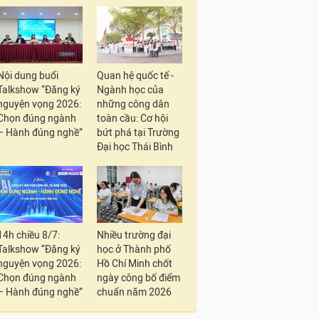
Nội dung buổi
Quan hệ quốc tế -
Talkshow “Đăng ký
Ngành học của
nguyện vọng 2026:
những công dân
Chọn đúng ngành
toàn cầu: Cơ hội
– Hành đúng nghề”
bứt phá tại Trường
Đại học Thái Bình
14h chiều 8/7:
Nhiều trường đại
Talkshow “Đăng ký
học ở Thành phố
nguyện vọng 2026:
Hồ Chí Minh chốt
Chọn đúng ngành
ngày công bố điểm
– Hành đúng nghề”
chuẩn năm 2026