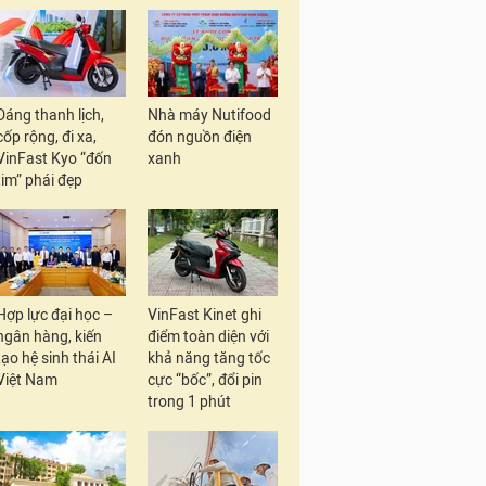
Dáng thanh lịch,
Nhà máy Nutifood
cốp rộng, đi xa,
đón nguồn điện
VinFast Kyo “đốn
xanh
tim” phái đẹp
Hợp lực đại học –
VinFast Kinet ghi
ngân hàng, kiến
điểm toàn diện với
tạo hệ sinh thái AI
khả năng tăng tốc
Việt Nam
cực “bốc”, đổi pin
trong 1 phút