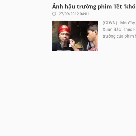
Ảnh hậu trường phim Tết 'khó
27/09/2012 04:01
(GDVN) - Mới đây,
Xuân Bắc. Theo F
trường của phim h