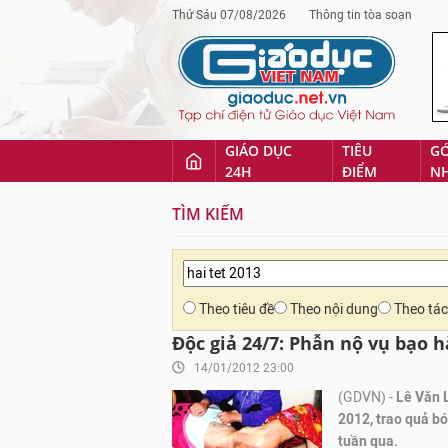
Thứ Sáu 07/08/2026
Thông tin tòa soạn
GIÁO DỤC
TIÊU
G
24H
ĐIỂM
N
TÌM KIẾM
Theo tiêu đề
Theo nội dung
Theo tác
Độc giả 24/7: Phẫn nộ vụ bạo 
14/01/2012 23:00
(GDVN) -
Lê Văn L
2012, trao quả bó
tuần qua.