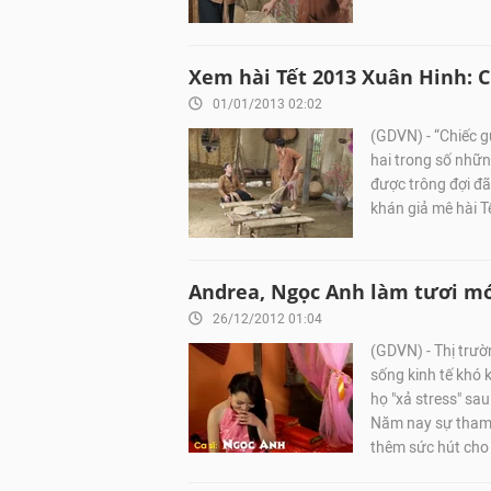
Xem hài Tết 2013 Xuân Hinh: 
01/01/2013 02:02
(GDVN) - “Chiếc g
hai trong số nhữn
được trông đợi đ
khán giả mê hài Tế
Andrea, Ngọc Anh làm tươi mớ
26/12/2012 01:04
(GDVN) - Thị trườ
sống kinh tế khó 
họ "xả stress" sa
Năm nay sự tham g
thêm sức hút cho 