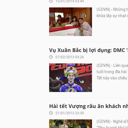
15/01/2014 03:49
(GDVN) - Những h
khỏa lấp sự nhạt 
Vụ Xuân Bắc bị lợi dụng: DMC 
07/02/2013 03:26
(GDVN) - Liên qua
tuổi trong đĩa hà
Tết này vào chiều
Hài tết Vượng râu ăn khách nhờ
21/01/2013 23:30
(GDVN) - Nghệ sĩ 
“Phụ huynh khó tí