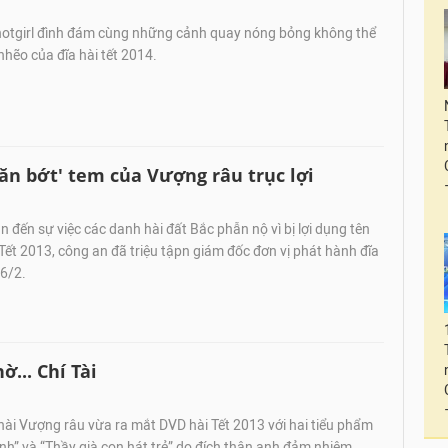
otgirl đình đám cùng những cảnh quay nóng bỏng không thể
nhẽo của đĩa hài tết 2014.
'ăn bớt' tem của Vượng râu trục lợi
n đến sự việc các danh hài đất Bắc phẫn nộ vì bị lợi dụng tên
i Tết 2013, công an đã triệu tậpn giám đốc đơn vị phát hành đĩa
 6/2.
... Chí Tài
hài Vượng râu vừa ra mắt DVD hài Tết 2013 với hai tiểu phẩm
nh” và “Thầy già con hát trẻ” do đích thân anh đảm nhiệm