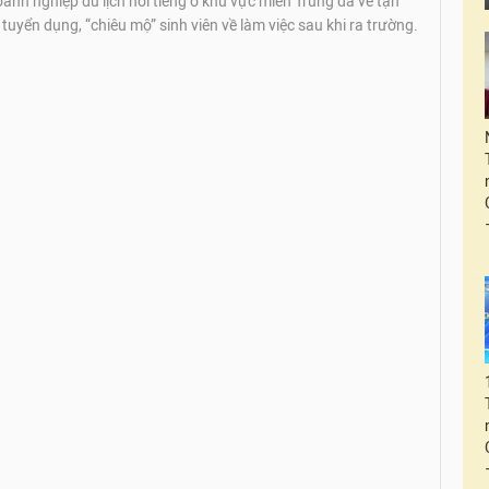
anh nghiệp du lịch nổi tiếng ở khu vực miền Trung đã về tận
tuyển dụng, “chiêu mộ” sinh viên về làm việc sau khi ra trường.