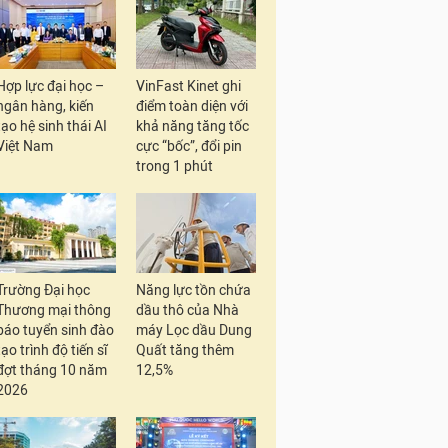
Hợp lực đại học –
VinFast Kinet ghi
ngân hàng, kiến
điểm toàn diện với
tạo hệ sinh thái AI
khả năng tăng tốc
Việt Nam
cực “bốc”, đổi pin
trong 1 phút
Trường Đại học
Năng lực tồn chứa
Thương mại thông
dầu thô của Nhà
báo tuyển sinh đào
máy Lọc dầu Dung
tạo trình độ tiến sĩ
Quất tăng thêm
đợt tháng 10 năm
12,5%
2026