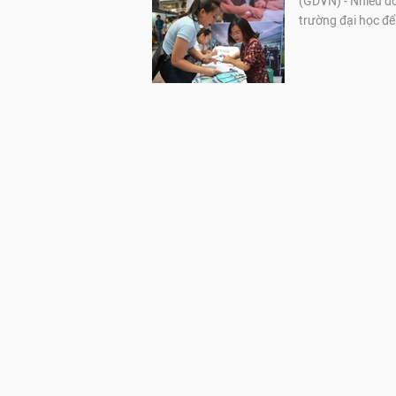
(GDVN) - Nhiều do
trường đại học để 