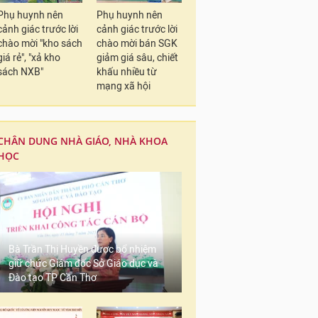
Phụ huynh nên
Phụ huynh nên
cảnh giác trước lời
cảnh giác trước lời
chào mời "kho sách
chào mời bán SGK
giá rẻ", "xả kho
giảm giá sâu, chiết
sách NXB"
khấu nhiều từ
mạng xã hội
CHÂN DUNG NHÀ GIÁO, NHÀ KHOA
HỌC
Bà Trần Thị Huyền được bổ nhiệm
giữ chức Giám đốc Sở Giáo dục và
Đào tạo TP Cần Thơ