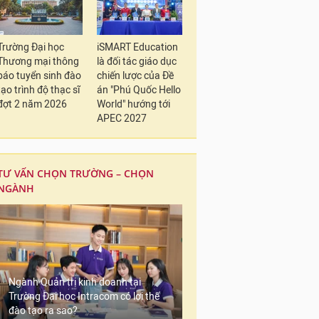
Trường Đại học
iSMART Education
Thương mại thông
là đối tác giáo dục
báo tuyển sinh đào
chiến lược của Đề
tạo trình độ thạc sĩ
án "Phú Quốc Hello
đợt 2 năm 2026
World" hướng tới
APEC 2027
TƯ VẤN CHỌN TRƯỜNG – CHỌN
NGÀNH
Ngành Quản trị kinh doanh tại
Trường Đại học Intracom có lợi thế
đào tạo ra sao?