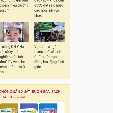
10, phụ huynh băn
đào tạo y khoa cần
khoăn, hiệu trưởng
được đặt ra ở mức
nói gì?
cao hơn lĩnh vực
khác
Trường ĐH Y Hà
Vụ bắt trẻ ngủ
Nội sẽ kỷ luật
trước nhà vệ sinh:
nghiêm nữ sinh
Chấm dứt hợp
"dọa" lấy ven cho
đồng lao động 2 cô
bệnh nhân trật 3
giáo
lần
CHỐNG SẢN XUẤT, BUÔN BÁN SÁCH
GIÁO KHOA GIẢ