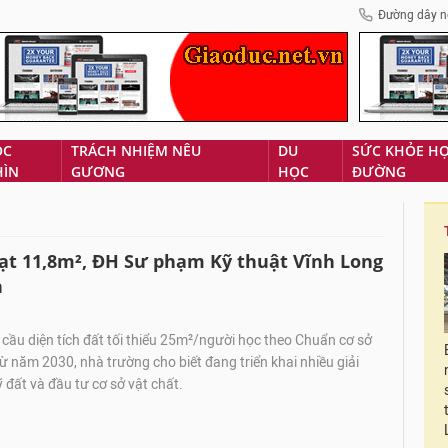
Đường dây n
ÓC
TRÁCH NHIỆM NÊU
DU
SỨC KHỎE H
HÌN
GƯƠNG
HỌC
ĐƯỜNG
đạt 11,8m², ĐH Sư phạm Kỹ thuật Vĩnh Long
n
cầu diện tích đất tối thiểu 25m²/người học theo Chuẩn cơ sở
từ năm 2030, nhà trường cho biết đang triển khai nhiều giải
đất và đầu tư cơ sở vật chất.