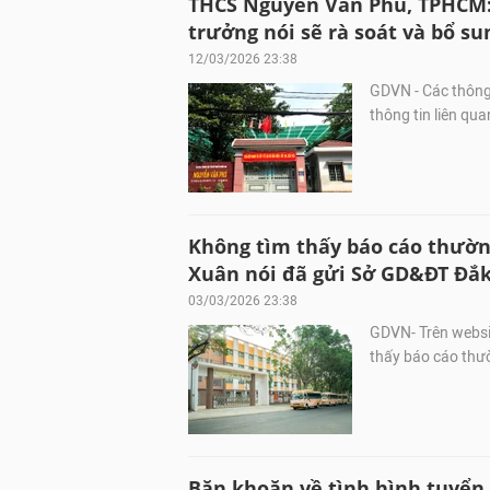
THCS Nguyễn Văn Phú, TPHCM: 
trưởng nói sẽ rà soát và bổ su
12/03/2026 23:38
GDVN - Các thông
thông tin liên quan
Không tìm thấy báo cáo thườn
Xuân nói đã gửi Sở GD&ĐT Đắk
03/03/2026 23:38
GDVN- Trên websi
thấy báo cáo thườ
Băn khoăn về tình hình tuyển 