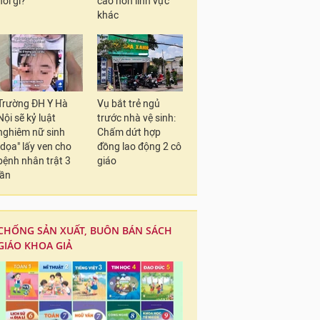
nói gì?
cao hơn lĩnh vực
khác
Trường ĐH Y Hà
Vụ bắt trẻ ngủ
Nội sẽ kỷ luật
trước nhà vệ sinh:
nghiêm nữ sinh
Chấm dứt hợp
"dọa" lấy ven cho
đồng lao động 2 cô
bệnh nhân trật 3
giáo
lần
CHỐNG SẢN XUẤT, BUÔN BÁN SÁCH
GIÁO KHOA GIẢ