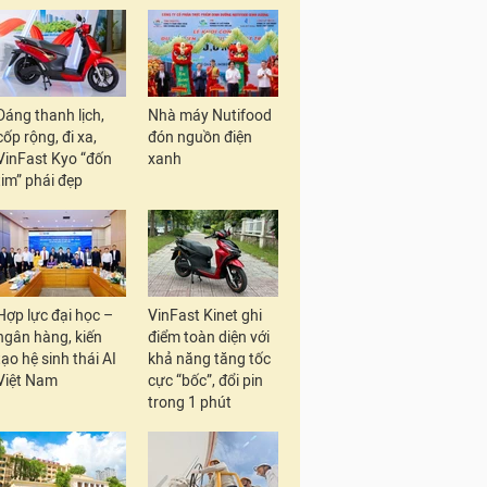
Dáng thanh lịch,
Nhà máy Nutifood
cốp rộng, đi xa,
đón nguồn điện
VinFast Kyo “đốn
xanh
tim” phái đẹp
Hợp lực đại học –
VinFast Kinet ghi
ngân hàng, kiến
điểm toàn diện với
tạo hệ sinh thái AI
khả năng tăng tốc
Việt Nam
cực “bốc”, đổi pin
trong 1 phút