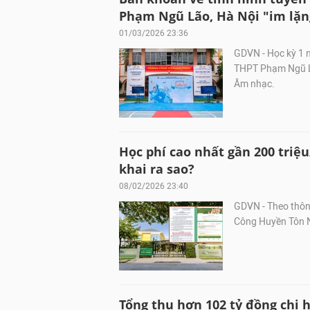
Phạm Ngũ Lão, Hà Nội "im lặn
01/03/2026 23:36
GDVN - Học kỳ 1 
THPT Phạm Ngũ Lã
Âm nhạc.
Học phí cao nhất gần 200 triệ
khai ra sao?
08/02/2026 23:40
GDVN - Theo thông
Công Huyền Tôn N
Tổng thu hơn 102 tỷ đồng chi h