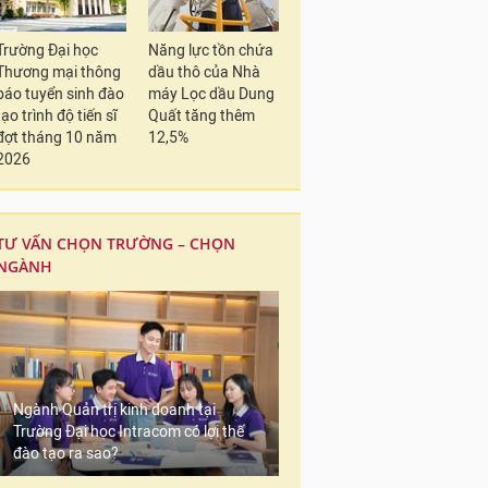
Trường Đại học
Năng lực tồn chứa
Thương mại thông
dầu thô của Nhà
báo tuyển sinh đào
máy Lọc dầu Dung
tạo trình độ tiến sĩ
Quất tăng thêm
đợt tháng 10 năm
12,5%
2026
TƯ VẤN CHỌN TRƯỜNG – CHỌN
NGÀNH
Ngành Quản trị kinh doanh tại
Trường Đại học Intracom có lợi thế
đào tạo ra sao?