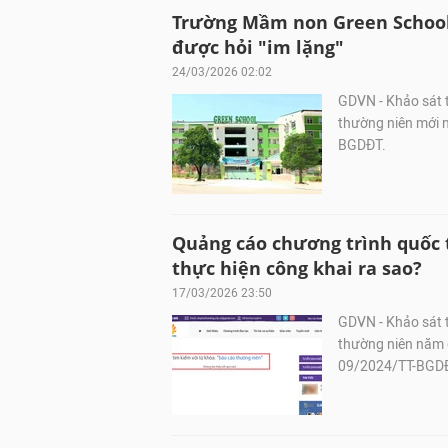
Trường Mầm non Green School 
được hỏi "im lặng"
24/03/2026 02:02
GDVN - Khảo sát 
thường niên mới n
BGDĐT.
Quảng cáo chương trình quốc
thực hiện công khai ra sao?
17/03/2026 23:50
GDVN - Khảo sát 
thường niên năm g
09/2024/TT-BGD