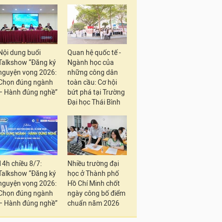
Nội dung buổi
Quan hệ quốc tế -
Talkshow “Đăng ký
Ngành học của
nguyện vọng 2026:
những công dân
Chọn đúng ngành
toàn cầu: Cơ hội
– Hành đúng nghề”
bứt phá tại Trường
Đại học Thái Bình
14h chiều 8/7:
Nhiều trường đại
Talkshow “Đăng ký
học ở Thành phố
nguyện vọng 2026:
Hồ Chí Minh chốt
Chọn đúng ngành
ngày công bố điểm
– Hành đúng nghề”
chuẩn năm 2026