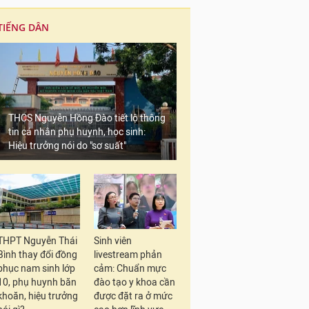
TIẾNG DÂN
THCS Nguyễn Hồng Đào tiết lộ thông
tin cá nhân phụ huynh, học sinh:
Hiệu trưởng nói do "sơ suất"
THPT Nguyễn Thái
Sinh viên
Bình thay đổi đồng
livestream phản
phục nam sinh lớp
cảm: Chuẩn mực
10, phụ huynh băn
đào tạo y khoa cần
khoăn, hiệu trưởng
được đặt ra ở mức