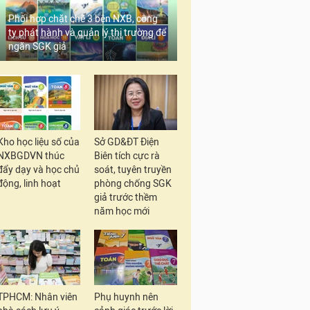
Phối hợp chặt chẽ 3 bên NXB, công
ty phát hành và quản lý thị trường để
ngăn SGK giả
Kho học liệu số của
Sở GD&ĐT Điện
NXBGDVN thúc
Biên tích cực rà
đẩy dạy và học chủ
soát, tuyên truyền
động, linh hoạt
phòng chống SGK
giả trước thềm
năm học mới
TPHCM: Nhân viên
Phụ huynh nên