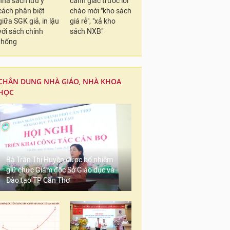
nhà sách lưu ý
cảnh giác trước lời
cách phân biệt
chào mời "kho sách
giữa SGK giả, in lậu
giá rẻ", "xả kho
với sách chính
sách NXB"
thống
CHÂN DUNG NHÀ GIÁO, NHÀ KHOA
HỌC
Bà Trần Thị Huyền được bổ nhiệm
giữ chức Giám đốc Sở Giáo dục và
Đào tạo TP Cần Thơ