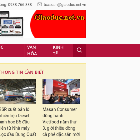
óng: 0938.766.888
toasoan@giaoduc.net.vn
ỌC
VĂN
KINH
HÓA
TẾ
THÔNG TIN CẦN BIẾT
BSR xuất bán lô
Masan Consumer
nhiên liệu Diesel
đồng hành
sinh học B5 đầu
Vietfood năm thứ
tiên từ Nhà máy
3, giới thiệu dòng
Lọc dầu Dung Quất
cà phê đặc sản mới