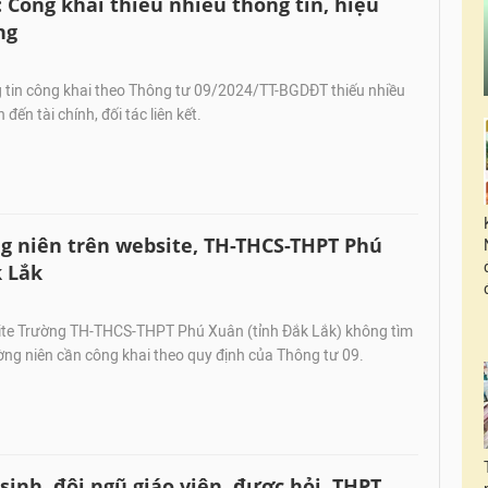
Công khai thiếu nhiều thông tin, hiệu
ng
 tin công khai theo Thông tư 09/2024/TT-BGDĐT thiếu nhiều
 đến tài chính, đối tác liên kết.
g niên trên website, TH-THCS-THPT Phú
 Lắk
te Trường TH-THCS-THPT Phú Xuân (tỉnh Đắk Lắk) không tìm
ng niên cần công khai theo quy định của Thông tư 09.
sinh, đội ngũ giáo viên, được hỏi, THPT