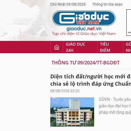
Chủ Nhật 09/08/2026
Thông tin tòa soạn
GIÁO DỤC
TIÊU
G
24H
ĐIỂM
N
THÔNG TƯ 09/2024/TT-BGDĐT
Diện tích đất/người học mới 
chia sẻ lộ trình đáp ứng Chuẩ
08/08/2026 23:20
GDVN - Trước yêu 
giáo dục đại học 
pháp mở rộng quỹ 