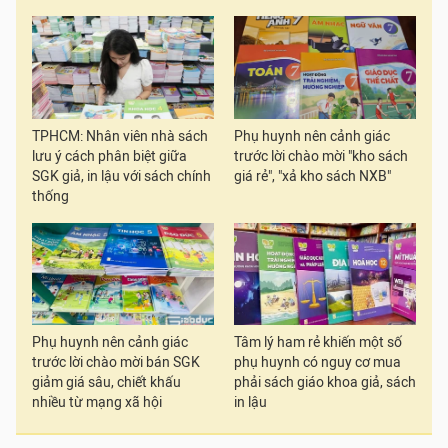
TPHCM: Nhân viên nhà sách
Phụ huynh nên cảnh giác
lưu ý cách phân biệt giữa
trước lời chào mời "kho sách
SGK giả, in lậu với sách chính
giá rẻ", "xả kho sách NXB"
thống
Phụ huynh nên cảnh giác
Tâm lý ham rẻ khiến một số
trước lời chào mời bán SGK
phụ huynh có nguy cơ mua
giảm giá sâu, chiết khấu
phải sách giáo khoa giả, sách
nhiều từ mạng xã hội
in lậu