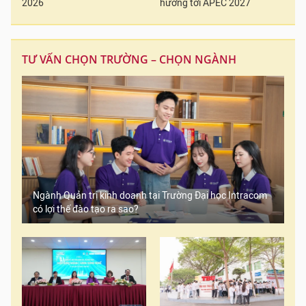
2026
hướng tới APEC 2027
TƯ VẤN CHỌN TRƯỜNG – CHỌN NGÀNH
Ngành Quản trị kinh doanh tại Trường Đại học Intracom
có lợi thế đào tạo ra sao?