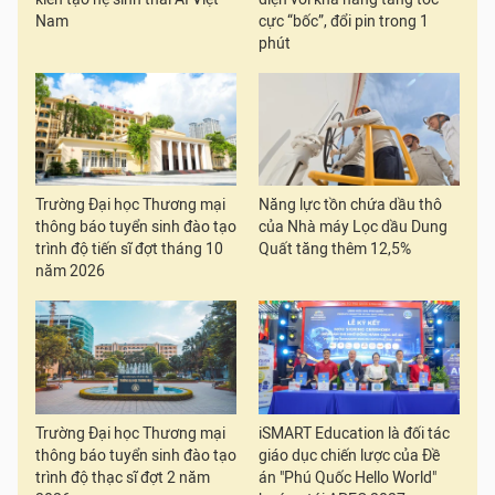
Nam
cực “bốc”, đổi pin trong 1
phút
Trường Đại học Thương mại
Năng lực tồn chứa dầu thô
thông báo tuyển sinh đào tạo
của Nhà máy Lọc dầu Dung
trình độ tiến sĩ đợt tháng 10
Quất tăng thêm 12,5%
năm 2026
Trường Đại học Thương mại
iSMART Education là đối tác
thông báo tuyển sinh đào tạo
giáo dục chiến lược của Đề
trình độ thạc sĩ đợt 2 năm
án "Phú Quốc Hello World"