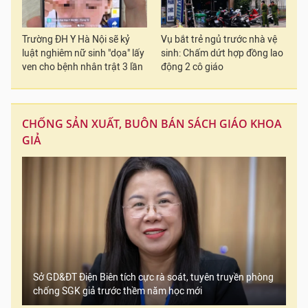
Trường ĐH Y Hà Nội sẽ kỷ
Vụ bắt trẻ ngủ trước nhà vệ
luật nghiêm nữ sinh "dọa" lấy
sinh: Chấm dứt hợp đồng lao
ven cho bệnh nhân trật 3 lần
động 2 cô giáo
CHỐNG SẢN XUẤT, BUÔN BÁN SÁCH GIÁO KHOA
GIẢ
Sở GD&ĐT Điện Biên tích cực rà soát, tuyên truyền phòng
chống SGK giả trước thềm năm học mới