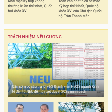
Khai mạc Kỳ họp không
Toàn văn phát biểu bế mạc
thường lệ lần thứ nhất, Quốc
Kỳ họp thứ Nhất, Quốc hội
hội khóa XVI
khóa XVI của Chủ tịch Quốc
hội Trần Thanh Mẫn
TRÁCH NHIỆM NÊU GƯƠNG
Cần sớm có câu trả lời về 2 thành viên HĐGS ngành Kinh
tế đến từ NEU để mùa xét duyệt 2025 minh bạch