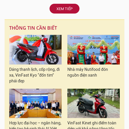
XEM TIẾP
THÔNG TIN CẦN BIẾT
Dáng thanh lịch, cốp rộng, đi
Nhà máy Nutifood đón
xa, VinFast Kyo “đốn tim”
nguồn điện xanh
phái đẹp
Hợp lực đại học – ngân hàng,
VinFast Kinet ghi điểm toàn
kiến tạo hệ sinh thái AI Việt
diện với khả năng tăng tốc