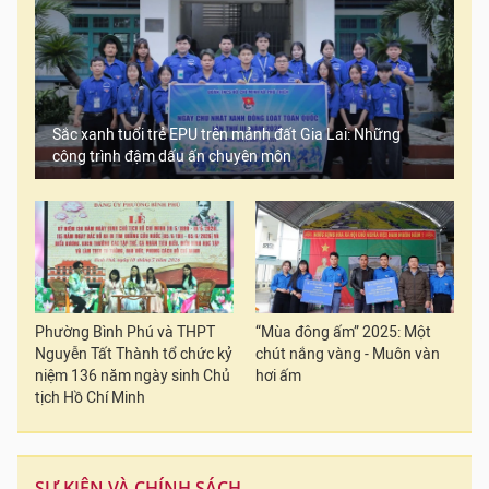
Sắc xanh tuổi trẻ EPU trên mảnh đất Gia Lai: Những
công trình đậm dấu ấn chuyên môn
Phường Bình Phú và THPT
“Mùa đông ấm” 2025: Một
Nguyễn Tất Thành tổ chức kỷ
chút nắng vàng - Muôn vàn
niệm 136 năm ngày sinh Chủ
hơi ấm
tịch Hồ Chí Minh
SỰ KIỆN VÀ CHÍNH SÁCH