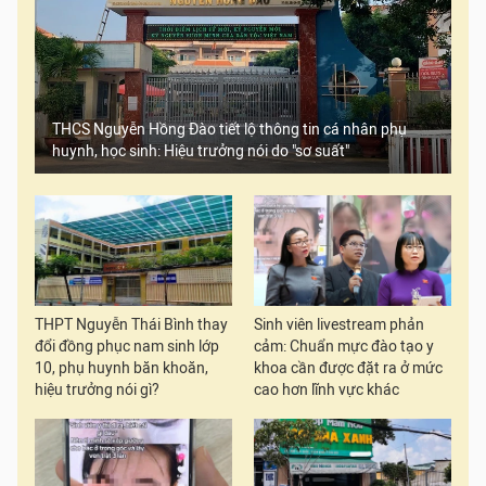
THCS Nguyễn Hồng Đào tiết lộ thông tin cá nhân phụ
huynh, học sinh: Hiệu trưởng nói do "sơ suất"
THPT Nguyễn Thái Bình thay
Sinh viên livestream phản
đổi đồng phục nam sinh lớp
cảm: Chuẩn mực đào tạo y
10, phụ huynh băn khoăn,
khoa cần được đặt ra ở mức
hiệu trưởng nói gì?
cao hơn lĩnh vực khác