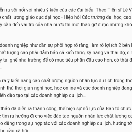
n ra sôi nổi với nhiều ý kiến của các đại biểu. Theo Tiến sĩ Lê V
 chất lượng giáo dục đại học - Hiệp hội Các trường đại học, ca
 này cần đến vai trò của nhà nước thì mới tháo gỡ được những kh
doanh nghiệp như cần sự phối hợp rõ ràng, làm rõ lợi ích 2 bên kh
ất lượng cao phải đảm bảo cả kiến thức, kỹ năng và thái độ; si
y tại ghế nhà trường để có mục tiêu phấn đấu cao hơn, có thái đ
..
 ra ý kiến nâng cao chất lượng nguồn nhân lực du lịch trong thờ
nh thủ thời gian nghỉ học, học online và các doanh nghiệp đan
đến đào tạo tại các doanh nghiệp du lịch…
i thảo đã diễn ra thành công, thể hiện sự nỗ lực của Ban tổ chứ
ệc tìm ra hướng đi cho việc đào tạo nguồn nhân lực chất lượng ca
ao đẳng trong sự hợp tác với các doanh nghiệp du lịch, hướng tớ
nhu cầu xã hội.