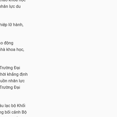
nhân lực du
hiệp lữ hành,
ao động
nhà khoa học,
 Trường Đại
thời khẳng định
nguồn nhân lực
 Trường Đại
âu lạc bộ Khối
ong bối cảnh Bộ