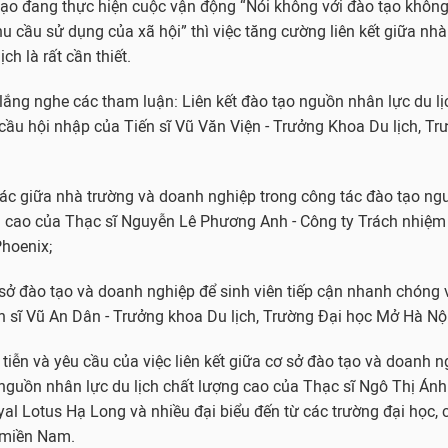
tạo đang thực hiện cuộc vận động “Nói không với đào tạo khôn
 cầu sử dụng của xã hội” thì việc tăng cường liên kết giữa nhà
ch là rất cần thiết.
lắng nghe các tham luận: Liên kết đào tạo nguồn nhân lực du lị
ầu hội nhập của Tiến sĩ Vũ Văn Viện - Trưởng Khoa Du lịch, Tr
ác giữa nhà trường và doanh nghiệp trong công tác đào tạo ng
ng cao của Thạc sĩ Nguyễn Lê Phương Anh - Công ty Trách nhiệ
Phoenix;
sở đào tạo và doanh nghiệp để sinh viên tiếp cận nhanh chóng v
n sĩ Vũ An Dân - Trưởng khoa Du lịch, Trường Đại học Mở Hà Nội
tiễn và yêu cầu của việc liên kết giữa cơ sở đào tạo và doanh n
nguồn nhân lực du lịch chất lượng cao của Thạc sĩ Ngô Thị Án
al Lotus Hạ Long và nhiều đại biểu đến từ các trường đại học,
 miền Nam.