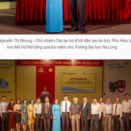
ĩ Nguyễn Thị Nhung - Chủ nhiệm Câu lạc bộ Khối đào tạo du lịch, Phó Hiệu 
học Mở Hà Nội tặng quà lưu niệm cho Trường Đại học Hạ Long.