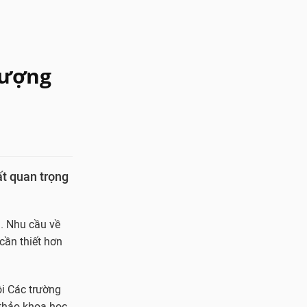
lượng
ất quan trọng
. Nhu cầu về
cần thiết hơn
ội Các trường
 thảo khoa học