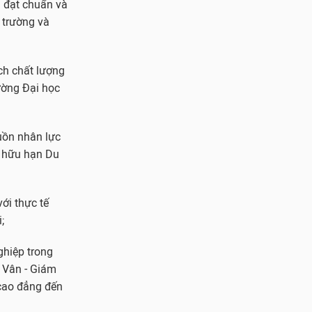
g đạt chuẩn và
 trường và
ch chất lượng
ường Đại học
uồn nhân lực
m hữu hạn Du
ới thực tế
;
ghiệp trong
h Vân - Giám
 cao đẳng đến