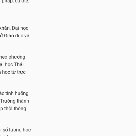
 pháp, cụ thể:
 khăn, Đại học
Sở Giáo dục và
 theo phương
ại học Thái
 học từ trực
ác tình huống
à Trường thành
ịp thời thông
.
nh số lượng học