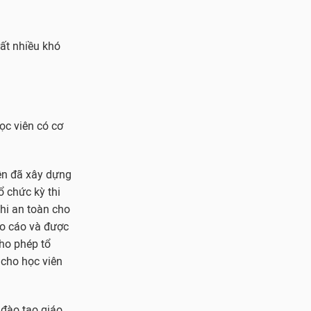
rất nhiều khó
ọc viên có cơ
yên đã xây dựng
ổ chức kỳ thi
thi an toàn cho
áo cáo và được
ho phép tổ
u cho học viên
 đào tạo giáo