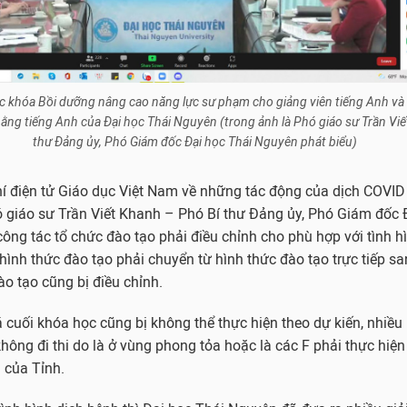
ạc khóa Bồi dưỡng nâng cao năng lực sư phạm cho giảng viên tiếng Anh và 
ng tiếng Anh của Đại học Thái Nguyên (trong ảnh là Phó giáo sư Trần Vi
thư Đảng ủy, Phó Giám đốc Đại học Thái Nguyên phát biểu)
hí điện tử Giáo dục Việt Nam về những tác động của dịch COVID 
 giáo sư Trần Viết Khanh – Phó Bí thư Đảng ủy, Phó Giám đốc 
công tác tổ chức đào tạo phải điều chỉnh cho phù hợp với tình h
hình thức đào tạo phải chuyển từ hình thức đào tạo trực tiếp sa
ào tạo cũng bị điều chỉnh.
 cuối khóa học cũng bị không thể thực hiện theo dự kiến, nhiều
ông đi thi do là ở vùng phong tỏa hoặc là các F phải thực hiện
 của Tỉnh.