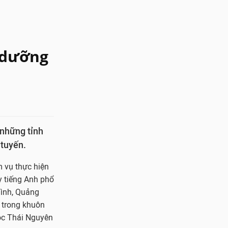
i dưỡng
 những tỉnh
 tuyến.
m vụ thực hiện
y tiếng Anh phổ
Bình, Quảng
 trong khuôn
ọc Thái Nguyên