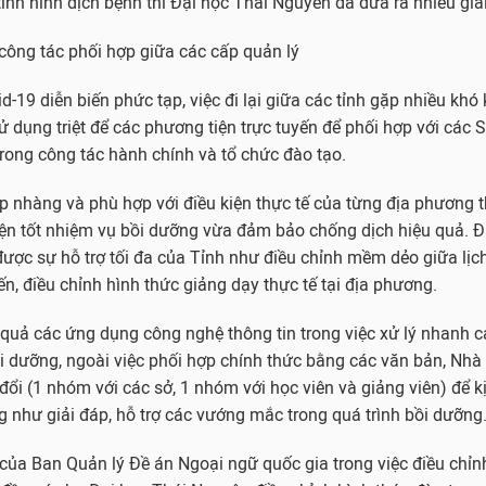
tình hình dịch bệnh thì Đại học Thái Nguyên đã đưa ra nhiều giải
 công tác phối hợp giữa các cấp quản lý
d-19 diễn biến phức tạp, việc đi lại giữa các tỉnh gặp nhiều khó
 dụng triệt để các phương tiện trực tuyến để phối hợp với các 
trong công tác hành chính và tổ chức đào tạo.
hịp nhàng và phù hợp với điều kiện thực tế của từng địa phương
ện tốt nhiệm vụ bồi dưỡng vừa đảm bảo chống dịch hiệu quả. Đ
ợc sự hỗ trợ tối đa của Tỉnh như điều chỉnh mềm dẻo giữa lịch
ến, điều chỉnh hình thức giảng dạy thực tế tại địa phương.
quả các ứng dụng công nghệ thông tin trong việc xử lý nhanh c
ồi dưỡng, ngoài việc phối hợp chính thức bằng các văn bản, Nh
đổi (1 nhóm với các sở, 1 nhóm với học viên và giảng viên) để k
g như giải đáp, hỗ trợ các vướng mắc trong quá trình bồi dưỡng
i của Ban Quản lý Đề án Ngoại ngữ quốc gia trong việc điều chỉ