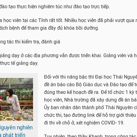
đào tạo thực hiện nghiêm túc như đào tạo trực tiếp.
 học viên tại các Tỉnh rất tốt. Nhiều học viên đã phải vượt qua 
 dịch bệnh để tham gia đầy đủ khóa bồi dưỡng.
ng tác thi kiểm tra, đánh giá
giảng dạy ở các địa phương vẫn được triển khai. Giảng viên và h
thực tế giảng dạy.
Đối với thi nâng bậc thì Đại học Thái Ngu
đề án báo cáo Bộ Giáo dục và Đào tạo để t
đúng theo kế hoạch đề ra. Để tổ chức 1 kỳ 
học viên, Nhà trường đã xây dưng đề án b
Ủy ban nhân dân thành phố Thái Nguyên c
chức thi, tạo đường link để hỗ trợ giới thiệ
đi thi về chỗ ở, xét nghiệm COVID- 19.
Nguyên nghiên
 phát triển
Tuy nhiên, theo thầy Khanh, trong công tác