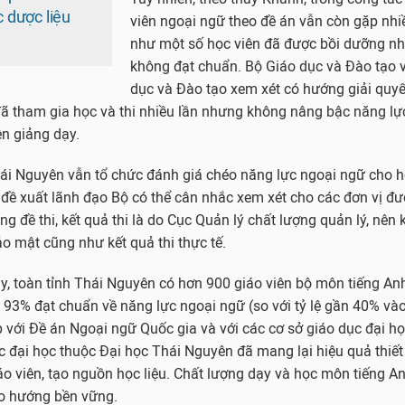
 dược liệu
viên ngoại ngữ theo đề án vẫn còn gặp nhi
như một số học viên đã được bồi dưỡng nh
không đạt chuẩn. Bộ Giáo dục và Đào tạo 
dục và Đào tạo xem xét có hướng giải quyết
ã tham gia học và thi nhiều lần nhưng không nâng bậc năng lực
ện giảng dạy.
ái Nguyên vẫn tổ chức đánh giá chéo năng lực ngoại ngữ cho họ
đề xuất lãnh đạo Bộ có thể cân nhắc xem xét cho các đơn vị đư
ng đề thi, kết quả thi là do Cục Quản lý chất lượng quản lý, nên
o mật cũng như kết quả thi thực tế.
ay, toàn tỉnh Thái Nguyên có hơn 900 giáo viên bộ môn tiếng Anh
n 93% đạt chuẩn về năng lực ngoại ngữ (so với tỷ lệ gần 40% v
 với Đề án Ngoại ngữ Quốc gia và với các cơ sở giáo dục đại học
c đại học thuộc Đại học Thái Nguyên đã mang lại hiệu quả thiết
áo viên, tạo nguồn học liệu. Chất lượng dạy và học môn tiếng 
o hướng bền vững.