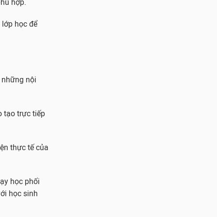
phù hợp.
 lớp học để
g những nội
 tạo trực tiếp
ện thực tế của
ạy học phối
ới học sinh