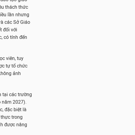
ều thách thức
iều lần nhưng
và các Sở Giáo
 đối với
, có tính đến
c viên, tuy
ợc tự tổ chức
 không ảnh
 tại các trường
ào năm 2027).
, đặc biệt là
 thực trong
Anh được nâng