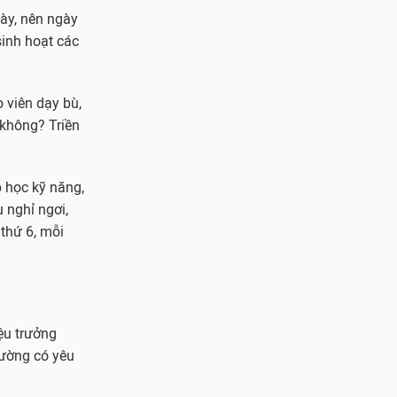
gày, nên ngày
sinh hoạt các
 viên dạy bù,
 không? Triền
p học kỹ năng,
 nghỉ ngơi,
 thứ 6, mỗi
ệu trưởng
rường có yêu