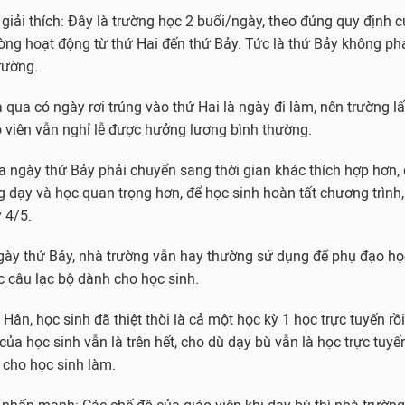
iải thích: Đây là trường học 2 buổi/ngày, theo đúng quy định 
ường hoạt động từ thứ Hai đến thứ Bảy. Tức là thứ Bảy không phả
rường.
a qua có ngày rơi trúng vào thứ Hai là ngày đi làm, nên trường l
 viên vẫn nghỉ lễ được hưởng lương bình thường.
 ngày thứ Bảy phải chuyển sang thời gian khác thích hợp hơn,
g dạy và học quan trọng hơn, để học sinh hoàn tất chương trình,
 4/5.
gày thứ Bảy, nhà trường vẫn hay thường sử dụng để phụ đạo học
 câu lạc bộ dành cho học sinh.
ân, học sinh đã thiệt thòi là cả một học kỳ 1 học trực tuyến rồi
 của học sinh vẫn là trên hết, cho dù dạy bù vẫn là học trực tuy
ề cho học sinh làm.