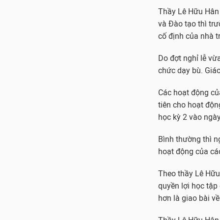
Thầy Lê Hữu Hân g
và Đào tạo thì tr
cố định của nhà t
Do đợt nghỉ lễ vừ
chức dạy bù. Giáo
Các hoạt động của
tiên cho hoạt độn
học kỳ 2 vào ngày
Bình thường thì n
hoạt động của các
Theo thầy Lê Hữu H
quyền lợi học tập
hơn là giao bài v