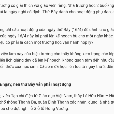
rường có giải thích với giáo viên rằng, Nhà trường học 2 buổi/n
i là ngày nghỉ cố định. Thứ Bảy dành cho hoạt động phụ đạo, 
ởng cắt các hoạt động của ngày thứ Bảy (16/4) để dành cho giáo
của ngày 16/4 này lại phải lên kế hoạch bù cho một ngày khác
iệu có phải là cách một trường học vận hành hợp lý?
, việc làm này của hiệu trưởng cho thấy không xem trọng các lớ
n lịch giảng dạy đã lên kế hoạch, không quan tâm đến nhu cầu
iến thức của học sinh. Các em đã học liên tục từ ngày thứ 2 đến
i/ngày, nên thứ Bảy vẫn phải hoạt động
g viên Tạp chí điện tử Giáo dục Việt Nam, thầy Lê Hữu Hân – Hi
 phổ thông Thanh Đa, quận Bình Thạnh xác nhận, đúng là nhà t
 bù cho đợt nghỉ lễ Giỗ tổ Hùng Vương.