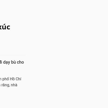
xúc
đi dạy bù cho
h phố Hồ Chí
 rằng, nhà