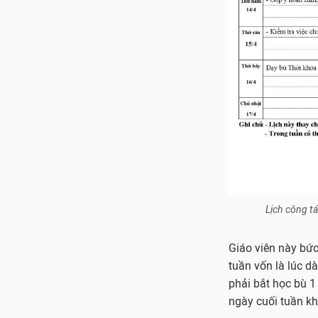
Lịch công t
Giáo viên này bức
tuần vốn là lúc dà
phải bắt học bù 1
ngày cuối tuần k