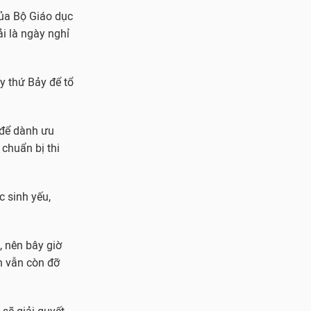
của Bộ Giáo dục
i là ngày nghỉ
ấy thứ Bảy để tổ
 để dành ưu
 chuẩn bị thi
 sinh yếu,
, nên bây giờ
ến vẫn còn đỡ