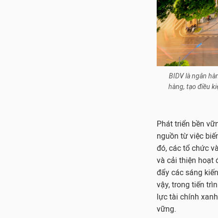
BIDV là ngân hà
hàng, tạo điều k
Phát triển bền vữn
nguồn từ việc biế
đó, các tổ chức v
và cải thiện hoạt
đẩy các sáng kiến
vậy, trong tiến tr
lực tài chính xan
vững.