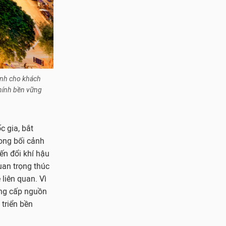
ành cho khách
chính bền vững
c gia, bắt
rong bối cảnh
ến đổi khí hậu
uan trọng thúc
liên quan. Vì
cung cấp nguồn
 triển bền