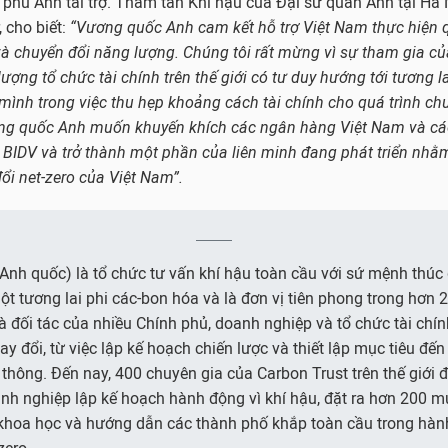
phủ Anh tài trợ. Tham tán Khí hậu của Đại sứ quán Anh tại Hà 
 cho biết:
“Vương quốc Anh cam kết hỗ trợ Việt Nam thực hiện q
và chuyển đổi năng lượng
. C
húng tôi rất mừng
vì
sự tham gia củ
ượng tổ chức tài chính trên thế giới có tư duy hướng tới tương l
mình trong việc thu hẹp khoảng cách tài chính cho quá trình ch
ơng quốc Anh muốn khuyến khích các ngân hàng Việt Nam và cá
 BIDV và trở thành một phần của liên minh đang phát triển nhằ
ổi net-zero của Việt Nam”.
(Anh quốc) là tổ chức tư vấn khí hậu toàn cầu với sứ mệnh thúc
 một tương lai phi các-bon hóa và là đơn vị tiên phong trong hơn
là đối tác của nhiều Chính phủ, doanh nghiệp và tổ chức tài ch
ay đổi, từ việc lập kế hoạch chiến lược và thiết lập mục tiêu đến
 thông. Đến nay, 400 chuyên gia của Carbon Trust trên thế giới đ
nh nghiệp lập kế hoạch hành động vì khí hậu, đặt ra hơn 200 m
 khoa học và hướng dẫn các thành phố khắp toàn cầu trong hành