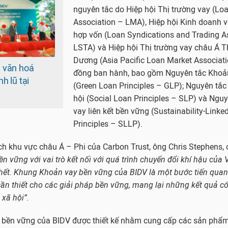
nguyên tắc do Hiệp hội Thị trường vay (Lo
Association – LMA), Hiệp hội Kinh doanh 
hợp vốn (Loan Syndications and Trading A
LSTA) và Hiệp hội Thị trường vay châu Á T
Dương (Asia Pacific Loan Market Associa
 văn hoá
đồng ban hành, bao gồm Nguyên tắc Khoả
h lũ tại
(Green Loan Principles – GLP); Nguyên tắ
hội (Social Loan Principles – SLP) và Ngu
vay liên kết bền vững (Sustainability-Linke
Principles – SLLP).
h khu vực châu Á – Phi của Carbon Trust, ông Chris Stephens, 
ền vững với vai trò kết nối với quá trình chuyển đổi khí hậu của
 hết. Khung Khoản vay bền vững của BIDV là một bước tiến quan
n thiết cho các giải pháp bền vững, mang lại những kết quả có
 xã hội”.
bền vững của BIDV được thiết kế nhằm cung cấp các sản phẩm