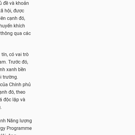
hủ đề và khoản
ã hội, được
Bên cạnh đó,
huyến khích
g thông qua các
ín, có vai trò
Nam. Trước đó,
ính xanh bền
i trường.
 của Chính phủ
ạnh đó, theo
á độc lập và
.
rình Năng lượng
ergy Programme