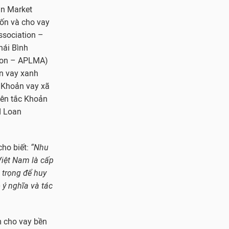
an Market
vốn và cho vay
ssociation –
hái Bình
tion – APLMA)
n vay xanh
c Khoản vay xã
yên tắc Khoản
d Loan
cho biết:
“Nhu
 Việt Nam là cấp
 trọng để huy
 ý nghĩa và tác
 cho vay bền