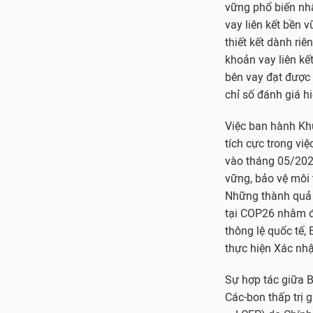
vững phổ biến nhấ
vay liên kết bền 
thiết kết dành riê
khoản vay liên k
bên vay đạt được 
chỉ số đánh giá h
Việc ban hành Khu
tích cực trong vi
vào tháng 05/2022
vững, bảo vệ môi 
Những thành quả 
tại COP26 nhằm đạ
thông lệ quốc tế,
thực hiện Xác nh
Sự hợp tác giữa 
Các-bon thấp trị