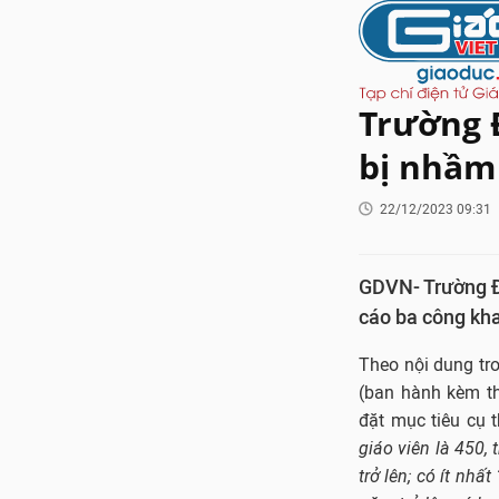
Trường Đ
bị nhầm 
22/12/2023 09:31
GDVN- Trường Đạ
cáo ba công kha
Theo nội dung tro
(ban hành kèm t
đặt mục tiêu cụ t
giáo viên là 450,
trở lên; có ít nh