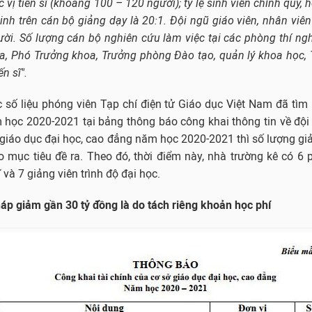
 vị tiến sĩ (khoảng 100 – 120 người); tỷ lệ sinh viên chính quy, 
inh trên cán bộ giảng dạy là 20:1. Đội ngũ giáo viên, nhân viên
ời. Số lượng cán bộ nghiên cứu làm việc tại các phòng thí ng
oa, Phó Trưởng khoa, Trưởng phòng Đào tạo, quản lý khoa học
ến sĩ".
c số liệu phóng viên Tạp chí điện tử Giáo dục Việt Nam đã tìm
 học 2020-2021 tại bảng thông báo công khai thông tin về đội
giáo dục đại học, cao đẳng năm học 2020-2021 thì số lượng gi
 mục tiêu đề ra. Theo đó, thời điểm này, nhà trường kê có 6 
ĩ và 7 giảng viên trình độ đại học.
áp giảm gần 30 tỷ đồng là do tách riêng khoản học phí