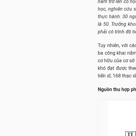
năm trở lên có học
học, nghiên cứu s
thực hành: 30 ngư
là 50. Trưởng kh
phải có trình độ ti
Tuy nhiên, với cá
ba công khai năm
cơ hữu của cơ sở 
khó đạt được theo
tiến sĩ; 168 thạc s
Nguồn thu hợp ph