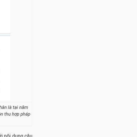
hân là tại năm
ồn thu hợp pháp
ửi nội dung câu