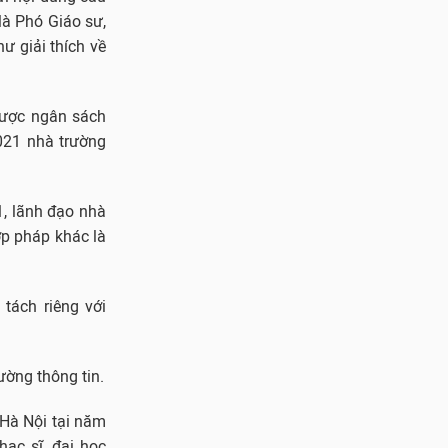
là Phó Giáo sư,
ư giải thích về
được ngân sách
021 nhà trường
1, lãnh đạo nhà
ợp pháp khác là
tách riêng với
ường thông tin.
 Hà Nội tại năm
hạc sĩ, đại học