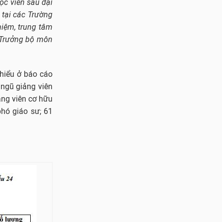
học viên sau đại
 tại các Trường
hiệm, trung tâm
, Trưởng bộ môn
 hiểu ở báo cáo
 ngũ giảng viên
ảng viên cơ hữu
phó giáo sư; 61