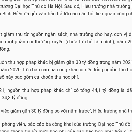
trường Đại học Thủ đô Hà Nội. Sau đó, Hiệu trưởng nhà trường 
 Bích Hiền đã gửi văn bản trả lời các câu hỏi liên quan cũng nh
ắt giảm thu từ nguồn ngân sách, nhà trường cho hay, đơn vị 
 một phần chi thường xuyên (chưa tự chủ tài chính), năm 2
đồng.
nguồn thu hợp pháp khác bị giảm gần 30 tỷ đồng trong năm 202
, năm 2020, trên báo cáo ba công khai có nêu tổng nguồn thu h
 số này bao gồm cả khoản thu học phí.
, nguồn thu hợp pháp khác chỉ có tổng 44,1 tỷ đồng là đã 
 34,3 tỷ đồng.
 việc giảm gần 30 tỷ đồng so với năm trước", Hiệu trưởng nhà tr
a phóng viên, báo cáo ba công khai của trường Đại học Thủ đô
ông thông tin về mức học phí của các bậc học như tiến sĩ, t