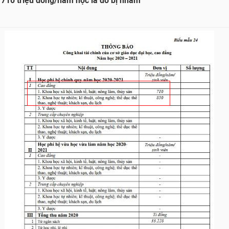
 710 triệu đồng/năm học là do bị nhầm