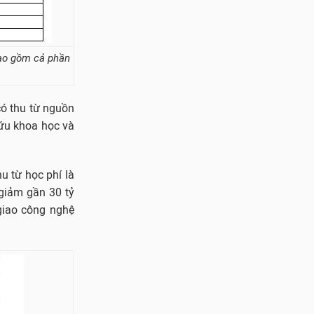
bao gồm cả phần
có thu từ nguồn
cứu khoa học và
u từ học phí là
 giảm gần 30 tỷ
giao công nghệ