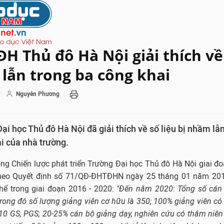
H Thủ đô Hà Nội giải thích về 
lẫn trong ba công khai
Nguyễn Phương
i học Thủ đô Hà Nội đã giải thích về số liệu bị nhầm lẫ
i của nhà trường.
ng Chiến lược phát triển Trường Đại học Thủ đô Hà Nội giai đ
heo Quyết định số 71/QĐ-ĐHTĐHN ngày 25 tháng 01 năm 201
hể trong giai đoạn 2016 - 2020:
"Đến năm 2020: Tổng số cán b
 trong đó số lượng giảng viên cơ hữu là 350; 100% giảng viên có 
ất 10 GS, PGS; 20-25% cán bộ giảng dạy, nghiên cứu có thâm niên