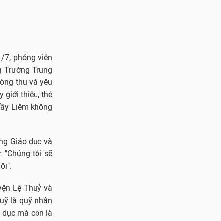
1/7, phóng viên
ng Trường Trung
ường thu và yêu
 giới thiệu, thẻ
thầy Liêm không
òng Giáo dục và
 "Chúng tôi sẽ
ôi".
uyện Lệ Thuỷ và
quỹ là quỹ nhân
o dục mà còn là