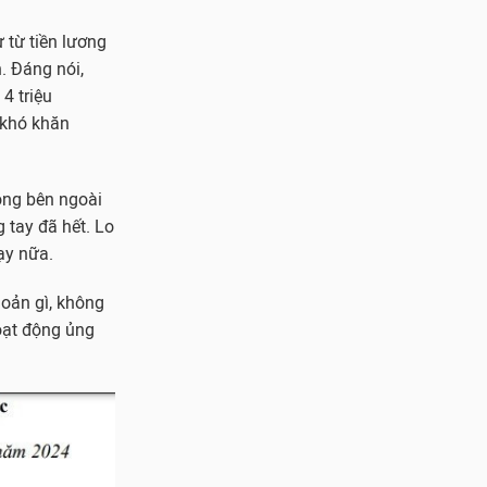
 từ tiền lương
. Đáng nói,
4 triệu
 khó khăn
óng bên ngoài
 tay đã hết. Lo
ạy nữa.
oản gì, không
oạt động ủng