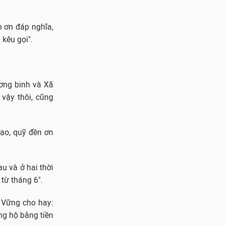
n ơn đáp nghĩa,
kêu gọi".
ương binh và Xã
 vậy thôi, cũng
ạo, quỹ đền ơn
u và ở hai thời
từ tháng 6".
g Vững cho hay:
ủng hộ bằng tiền