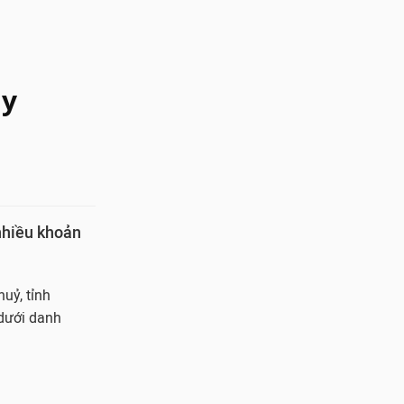
ày
nhiều khoản
.
uỷ, tỉnh
 dưới danh