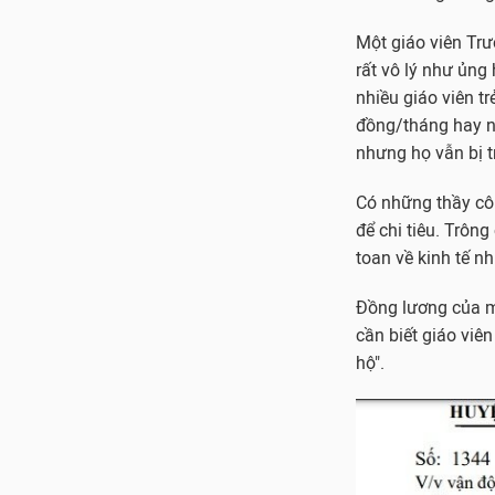
Một giáo viên Trư
rất vô lý như ủng
nhiều giáo viên t
đồng/tháng hay n
nhưng họ vẫn bị t
Có những thầy cô 
để chi tiêu. Trôn
toan về kinh tế n
Đồng lương của m
cần biết giáo viê
hộ".