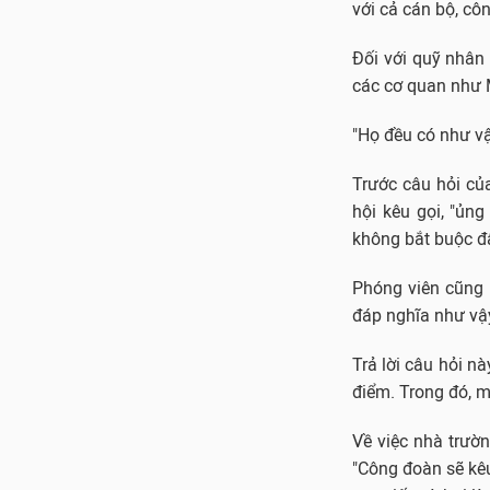
với cả cán bộ, cô
Đối với quỹ nhân 
các cơ quan như M
"Họ đều có như vậ
Trước câu hỏi củ
hội kêu gọi, "ủng
không bắt buộc đâu
Phóng viên cũng 
đáp nghĩa như vậ
Trả lời câu hỏi n
điểm. Trong đó, m
Về việc nhà trườ
"Công đoàn sẽ kêu