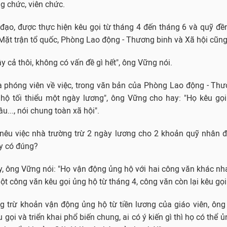
ng chức, viên chức.
đạo, được thực hiện kêu gọi từ tháng 4 đến tháng 6 và quỹ đề
ặt trận tổ quốc, Phòng Lao động - Thương binh và Xã hội cũng 
y cả thôi, không có vấn đề gì hết", ông Vững nói.
a phóng viên về việc, trong văn bản của Phòng Lao động - Th
 hộ tối thiểu một ngày lương", ông Vững cho hay: "Họ kêu gọi
..., nói chung toàn xã hội".
nêu việc nhà trường trừ 2 ngày lương cho 2 khoản quỹ nhân đ
y có đúng?
ày, ông Vững nói: "Họ vận động ủng hộ với hai công văn khác nha
ột công văn kêu gọi ủng hộ từ tháng 4, công văn còn lại kêu gọi 
ng trừ khoản vận động ủng hộ từ tiền lương của giáo viên, ôn
 gọi và triển khai phổ biến chung,
ai có ý kiến gì thì họ có thể 