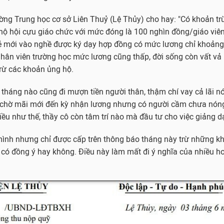
ờng Trung học cơ sở Liên Thuỷ (Lệ Thủy) cho hay: "Có khoản trừ
 hộ hội cựu giáo chức với mức đóng là 100 nghìn đồng/giáo viên
rẻ mới vào nghề được ký dạy hợp đồng có mức lương chỉ khoảng 
hân viên trường học mức lương cũng thấp, đời sống còn vất vả
rừ các khoản ủng hộ.
tháng nào cũng đi mượn tiền người thân, thậm chí vay cả lãi n
g chờ mãi mới đến kỳ nhận lương nhưng có người cầm chưa nóng
hiều như thế, thầy cô còn tâm trí nào mà đầu tư cho việc giảng d
ình nhưng chỉ được cấp trên thông báo tháng này trừ những kh
n có đồng ý hay không. Điều này làm mất đi ý nghĩa của nhiều h