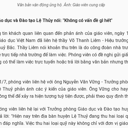
Văn bản vận động ủng hộ. Ảnh: Giáo viên cung cấp
o dục và Đào tạo Lệ Thủy nói: "Không có vấn đề gì hết"
 tin khách quan liên quan đến phản ánh của giáo viên, ngày 
Giáo dục Việt Nam đã liên hệ thầy Võ Thanh Liêm - Hiệu trưở
uỷ Bắc. Thầy Liêm nói khoản thu trên là do công đoàn nhà tr
trực tiếp nhà trường để làm việc. Phóng viên có đề nghị gửi giấy
 có thể làm việc trực tuyến hoặc trả lời bằng văn bản nhưng 
1/7, phóng viên liên hệ với ông Nguyễn Văn Vững - Trưởng ph
 Thuỷ phản ánh các ý kiến của giáo viên. Ông Vững cho hay:
hông thể để xảy ra hiện tượng tuỳ tiện được, phải theo quy định th
óng viên liên hệ lại với Trưởng phòng Giáo dục và Đào tạo h
 lời: "Hiện nay trên địa bàn huyện Lệ Thuỷ đang thu hai loại 
 đáp nghĩa. Việc thu hai loại quỹ này không chỉ với đơn vị giá