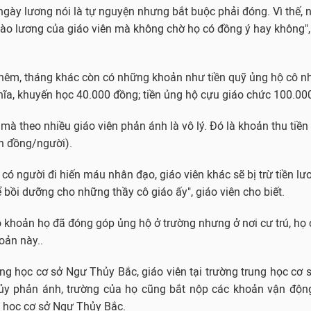
 ngày lương nói là tự nguyện nhưng bắt buộc phải đóng. Vì thế, 
vào lương của giáo viên mà không chờ họ có đồng ý hay không",
thêm, tháng khác còn có những khoản như tiền quỹ ủng hộ cô n
hĩa, khuyến học 40.000 đồng; tiền ủng hộ cựu giáo chức 100.000
mà theo nhiều giáo viên phản ánh là vô lý. Đó là khoản
thu tiền
n đồng/người).
 có người đi hiến máu nhân đạo, giáo viên khác sẽ bị trừ tiền lư
bồi dưỡng cho những thầy cô giáo ấy", giáo viên cho biết.
ó khoản họ đã đóng góp ủng hộ ở trường nhưng ở nơi cư trú, họ
oản này..
g học cơ sở Ngư Thủy Bắc, giáo viên tại trường trung học cơ s
ủy phản ánh, trường của họ cũng bắt nộp các khoản vận độn
 học cơ sở Ngư Thủy Bắc.