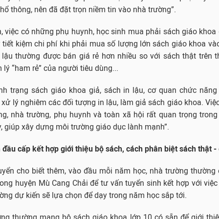
phổ thông, nên đã đặt trọn niềm tin vào nhà trường”.
 việc có những phụ huynh, học sinh mua phải sách giáo khoa g
 tiết kiệm chi phí khi phải mua số lượng lớn sách giáo khoa v
 lậu thường được bán giá rẻ hơn nhiều so với sách thật trên t
 lý “ham rẻ” của người tiêu dùng...
nh trạng sách giáo khoa giả, sách in lậu, cơ quan chức năng
ử lý nghiêm các đối tượng in lậu, làm giả sách giáo khoa. Việ
, nhà trường, phụ huynh và toàn xã hội rất quan trọng trong 
ày, giúp xây dựng môi trường giáo dục lành mạnh”.
 đầu cấp kết hợp giới thiệu bộ sách, cách phân biệt sách thật - 
yển cho biết thêm, vào đầu mỗi năm học, nhà trường thường 
rong huyện Mù Cang Chải để tư vấn tuyển sinh kết hợp với việc 
ờng dự kiến sẽ lựa chọn để dạy trong năm học sắp tới.
ờng thường mang bộ sách giáo khoa lớp 10 có sẵn để giới thi