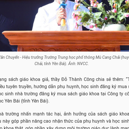
Văn Chuyển - Hiệu trưởng Trường Trung học phổ thông Mù Cang Chải (hu
Chải, tỉnh Yên Bái). Ảnh: NVCC.
trạng sách giáo khoa giả, thầy Đỗ Thành Công chia sẻ thêm: 
ều tuyên truyền, hướng dẫn phụ huynh, học sinh đăng ký mua s
 học sinh nhà trường đăng ký mua sách giáo khoa tại Công ty 
c Yên Bái (tỉnh Yên Bái).
hà trường nhấn mạnh tác hại, ảnh hưởng của sách giáo khoa
iều này góp phần nâng cao nhận thức của phụ huynh và học sin
o khoa thật, góp phần xây dựng môi trường giáo dục lành mạ