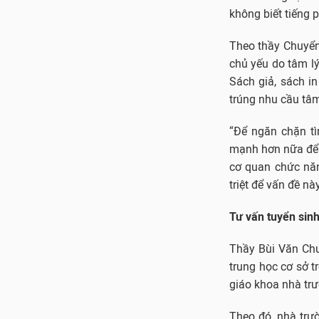
không biết tiếng 
Theo thầy Chuyển,
chủ yếu do tâm lý
Sách giả, sách in
trúng nhu cầu tâm
“Để ngăn chặn tì
mạnh hơn nữa để x
cơ quan chức năng
triệt để vấn đề n
Tư vấn tuyển sinh
Thầy Bùi Văn Chu
trung học cơ sở t
giáo khoa nhà trư
Theo đó, nhà trư