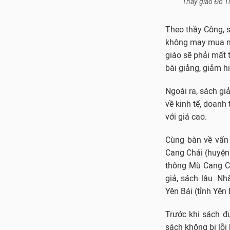
Thầy giáo Đỗ T
Theo thầy Công, s
không may mua nhầ
giáo sẽ phải mất t
bài giảng, giảm h
Ngoài ra, sách giả
về kinh tế, doanh
với giá cao.
Cùng bàn về vấn 
Cang Chải (huyện 
thông Mù Cang Ch
giả, sách lậu. Nh
Yên Bái (tỉnh Yên
Trước khi sách đ
sách không bị lỗi