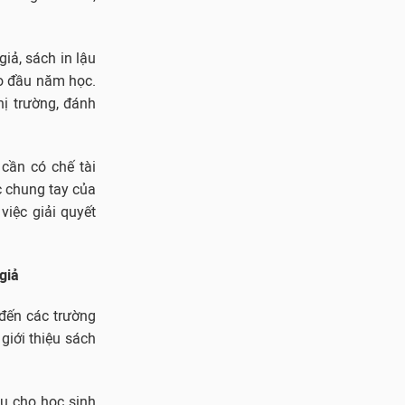
iả, sách in lậu
ào đầu năm học.
hị trường, đánh
 cần có chế tài
c chung tay của
việc giải quyết
giả
đến các trường
giới thiệu sách
ệu cho học sinh