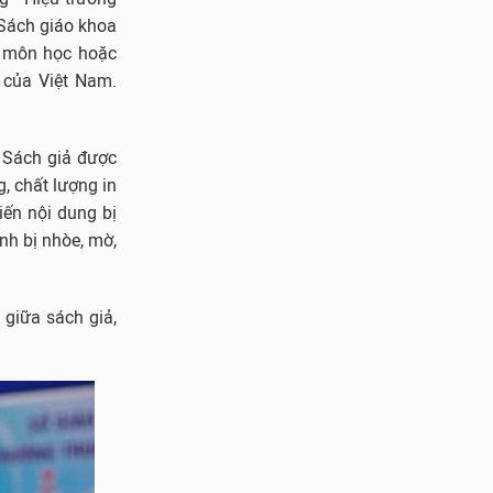
“Sách giáo khoa
nh môn học hoặc
 của Việt Nam.
. Sách giả được
g, chất lượng in
hiến nội dung bị
nh bị nhòe, mờ,
 giữa sách giả,