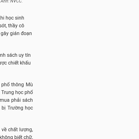
. Ảnh: NVCC.
hi học sinh
ót, thầy cô
y gây gián đoạn
ành sách uy tín
được chiết khấu
c phổ thông Mù
g Trung học phổ
 mua phải sách
t bị Trường học
 về chất lượng,
không biết chữ,