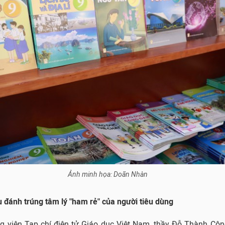
Ảnh minh họa: Doãn Nhàn
u đánh trúng tâm lý "ham rẻ" của người tiêu dùng
ng viên Tạp chí điện tử Giáo dục Việt Nam, thầy Đỗ Thành Côn