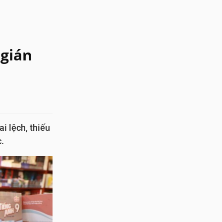
 gián
i lệch, thiếu
c.