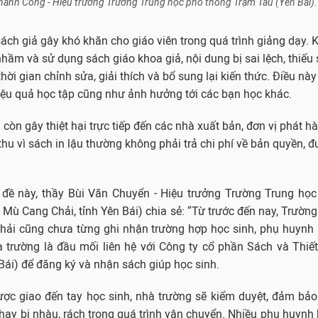
hành Công - Hiệu trưởng Trường Trung học phổ thông Trạm Tấu (Yên Bái)
ách giả gây khó khăn cho giáo viên trong quá trình giảng dạy. K
m và sử dụng sách giáo khoa giả, nội dung bị sai lệch, thiếu s
hời gian chỉnh sửa, giải thích và bổ sung lại kiến thức. Điều nà
iệu quả học tập cũng như ảnh hưởng tới các bạn học khác.
 còn gây thiệt hại trực tiếp đến các nhà xuất bản, đơn vị phát h
 thu vì sách in lậu thường không phải trả chi phí về bản quyền, 
đề này, thầy Bùi Văn Chuyển - Hiệu trưởng Trường Trung họ
Mù Cang Chải, tỉnh Yên Bái) chia sẻ: “Từ trước đến nay, Trườn
ải cũng chưa từng ghi nhận trường hợp học sinh, phụ huynh
à trường là đầu mối liên hệ với Công ty cổ phần Sách và Thiế
 Bái) để đăng ký và nhận sách giúp học sinh.
ược giao đến tay học sinh, nhà trường sẽ kiểm duyệt, đảm bảo
 hay bị nhàu, rách trong quá trình vận chuyển. Nhiều phụ huynh 