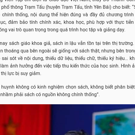
phổ thông Trạm Tấu (huyện Trạm Tấu, tỉnh Yên Bái) cho biết: 
tập chính thống, nội dung thể hiện đúng và đầy đủ chương trì
ục, đảm bảo tính chính xác, khoa học, phù hợp với thực tiễn
ng vai trò quan trọng trong quá trình học tập và giảng dạy.
nay sách giáo khoa giả, sách in lậu vẫn tồn tại trên thị trường
nhìn thoáng qua bên ngoài sẽ giống với sách thật; nhưng bên tron
 sai sót về nội dung, thiếu dữ liệu, thiếu chữ, thiếu ký hiệu… k
í làm ảnh hưởng đến việc tiếp thu kiến thức của học sinh. Hình ả
thị lực bị suy giảm.
ụ huynh không có kinh nghiệm chọn sách, không biết phân biệt
 nhầm phải sách có nguồn không chính thống”.