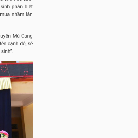
sinh phân biệt
nh mua nhầm lẫn
 huyện Mù Cang
Bên cạnh đó, sẽ
sinh”.