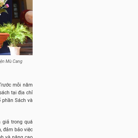
yện Mù Cang
“Trước mỗi năm
ách tại địa chỉ
cổ phần Sách và
 giả trong quá
h, đảm bảo việc
nh và nâng cao