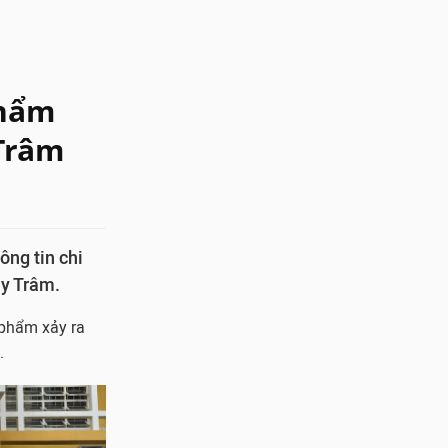
phẩm
 Trâm
ng tin chi
ùy Trâm.
 phẩm xảy ra
.