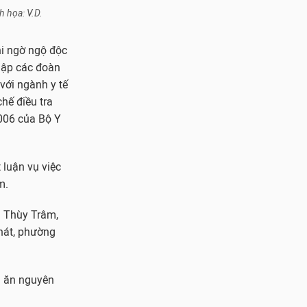
 họa: V.D.
hi ngờ ngộ độc
lập các đoàn
với ngành y tế
hế điều tra
006 của Bộ Y
 luận vụ việc
m.
g Thùy Trâm,
hát, phường
a ăn nguyên