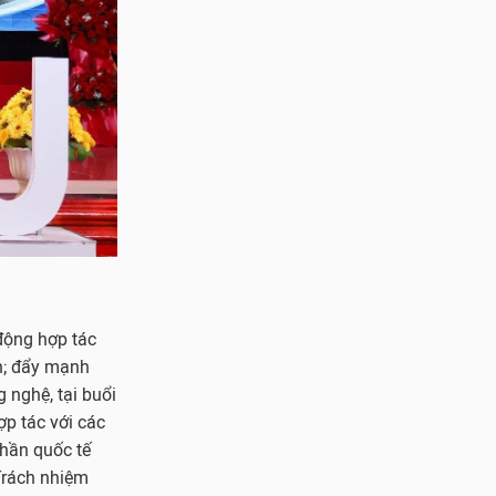
động hợp tác
ên; đẩy mạnh
 nghệ, tại buổi
ợp tác với các
hần quốc tế
Trách nhiệm