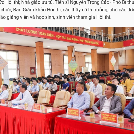
c Hội thi; Nhà giáo ưu tú, Tiến sĩ Nguyễn Trọng Các - Phó Bí th
 chức, Ban Giám khảo Hội thi; các thầy cô là trưởng, phó các đơ
o giảng viên và học sinh, sinh viên tham gia Hội thi.