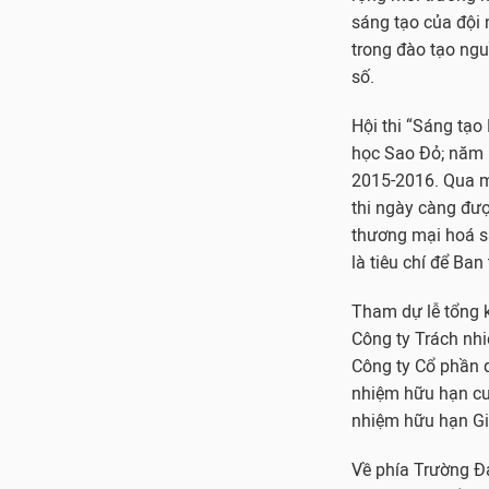
sáng tạo của đội 
trong đào tạo ngu
số.
Hội thi “Sáng tạo
học Sao Đỏ; năm h
2015-2016. Qua mỗ
thi ngày càng đượ
thương mại hoá sả
là tiêu chí để Ban
Tham dự lễ tổng k
Công ty Trách nh
Công ty Cổ phần 
nhiệm hữu hạn cu
nhiệm hữu hạn Gi
Về phía Trường Đạ