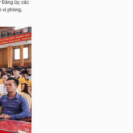
ư Đảng ủy; các
n vị phòng,