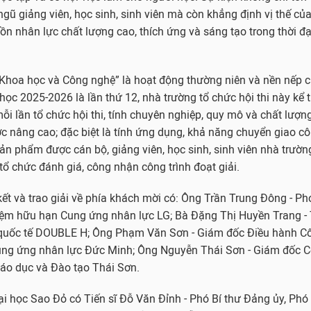
ngũ giảng viên, học sinh, sinh viên mà còn khẳng định vị thế củ
ồn nhân lực chất lượng cao, thích ứng và sáng tạo trong thời đ
 Khoa học và Công nghệ” là hoạt động thường niên và nền nếp 
ọc 2025-2026 là lần thứ 12, nhà trường tổ chức hội thi này kể
i lần tổ chức hội thi, tính chuyên nghiệp, quy mô và chất lượn
c nâng cao; đặc biệt là tính ứng dụng, khả năng chuyển giao c
n phẩm được cán bộ, giảng viên, học sinh, sinh viên nhà trườ
 tổ chức đánh giá, công nhận công trình đoạt giải.
ết và trao giải về phía khách mời có: Ông Trần Trung Đông - P
iệm hữu hạn Cung ứng nhân lực LG; Bà Đặng Thị Huyền Trang -
quốc tế DOUBLE H; Ông Phạm Văn Sơn - Giám đốc Điều hành Cô
ng ứng nhân lực Đức Minh; Ông Nguyễn Thái Sơn - Giám đốc C
áo dục và Đào tạo Thái Sơn.
i học Sao Đỏ có Tiến sĩ Đỗ Văn Đỉnh - Phó Bí thư Đảng ủy, Phó 