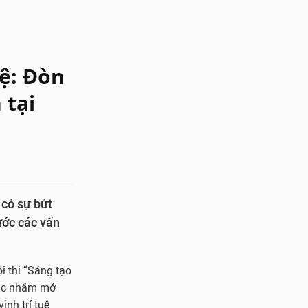
hệ: Đòn
 tại
 có sự bứt
ước các vấn
i thi “Sáng tạo
tác nhằm mở
inh trí tuệ