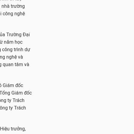
a nhà trường
ại công nghệ
của Trường Đại
 từ năm học
g công trình dự
ông nghệ và
ng quan tâm và
hó Giám đốc
 Tổng Giám đốc
ng ty Trách
ông ty Trách
Hiệu trưởng,