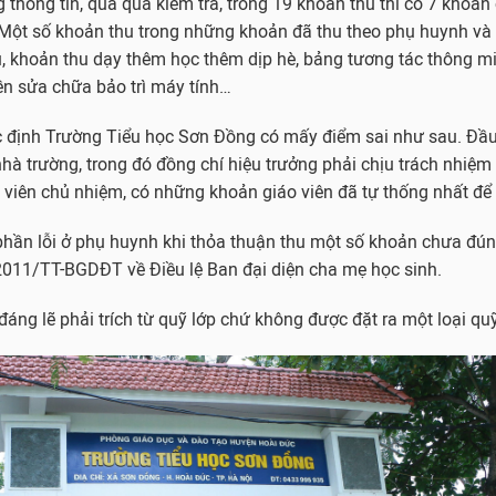
thông tin, qua quá kiểm tra, trong 19 khoản thu thì có 7 khoản
 Một số khoản thu trong những khoản đã thu theo phụ huynh và
ụ, khoản thu dạy thêm học thêm dịp hè, bảng tương tác thông mi
ền sửa chữa bảo trì máy tính…
 định Trường Tiểu học Sơn Đồng có mấy điểm sai như sau. Đầu 
nhà trường, trong đó đồng chí hiệu trưởng phải chịu trách nhiệm
 viên chủ nhiệm, có những khoản giáo viên đã tự thống nhất để 
phần lỗi ở phụ huynh khi thỏa thuận thu một số khoản chưa đúng
2011/TT-BGDĐT về Điều lệ Ban đại diện cha mẹ học sinh.
đáng lẽ phải trích từ quỹ lớp chứ không được đặt ra một loại quỹ