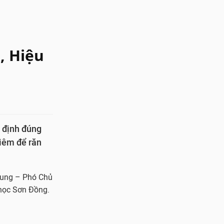
, Hiệu
y định đúng
iêm để răn
Trung – Phó Chủ
 học Sơn Đồng.