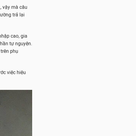
h, vậy mà câu
ường trả lại
nhập cao, gia
thần tự nguyện.
 trên phụ
ớc việc hiệu