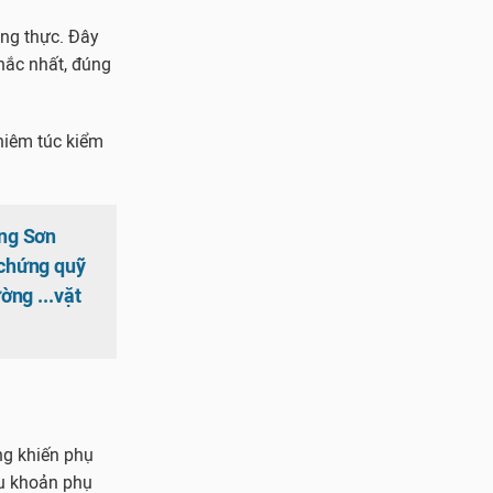
ng thực. Đây
khắc nhất, đúng
hiêm túc kiểm
ng Sơn
chứng quỹ
ờng ...vặt
ng khiến phụ
ều khoản phụ