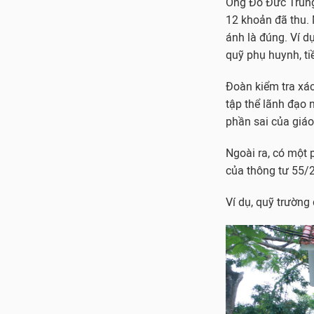
Ông Đỗ Đức Trung 
12 khoản đã thu.
ánh là đúng. Ví d
quỹ phụ huynh, ti
Đoàn kiểm tra xác
tập thể lãnh đạo 
phần sai của giáo
Ngoài ra, có một 
của thông tư 55/
Ví dụ, quỹ trường 