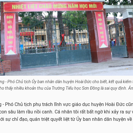
g - Phó Chủ tịch Ủy ban nhân dân huyện Hoài Đức cho biết, kết quả kiểm 
ho thấy nhiều khoản thu của Trường Tiểu học Sơn Đồng là sai quy định. Ản
- Phó Chủ tịch phụ trách lĩnh vực giáo dục huyện Hoài Đức cũ
con sâu làm rầu nồi canh. Cá nhân tôi rất bất ngờ khi xảy ra sự v
ới sự chỉ đạo, quán triệt quyết liệt từ Ủy ban nhân dân huyện về