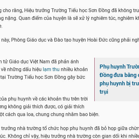
 cho rằng, Hiệu trưởng Trường Tiểu học Sơn Đồng đã không tru
tăng nặng. Quan điểm của huyện là sẽ xử lý nghiêm túc, nghiêm 
e.
 này, Phòng Giáo dục và Đào tạo huyện Hoài Đức cũng phải ng
ện tử Giáo dục Việt Nam đã phản ánh
Phụ huynh Trườ
t về những dấu hiệu
lạm thu
nhiều khoản
Đồng đưa bằng 
 tại Trường Tiểu học Sơn Đồng gây bức
phụ huynh bị trư
trụi
ủa phụ huynh về các khoản thu trên trời
ng không giải thích được, có giải thích
 một cách qua loa, chung chung nhằm bao biện.
u trưởng nhà trường tổ chức họp phụ huynh đã bỏ họp giữa chừ
c. Không chỉ vậy, hiệu trưởng nhà trường còn gian dối khi nhi