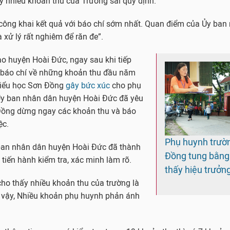
y nhiều khoản thu của Trường sai quy định.
 công khai kết quả với báo chí sớm nhất. Quan điểm của Ủy ban
 xử lý rất nghiêm để răn đe”.
o huyện Hoài Đức, ngay sau khi tiếp
ừ báo chí về những khoản thu đầu năm
Tiểu học Sơn Đồng
gây bức xúc
cho phụ
Ủy ban nhân dân huyện Hoài Đức đã yêu
ồng dừng ngay các khoản thu và báo
ệc.
Phụ huynh trườ
ban nhân dân huyện Hoài Đức đã thành
Đồng tung bằng
 tiến hành kiểm tra, xác minh làm rõ.
thấy hiệu trưởng
ho thấy nhiều khoản thu của trường là
ư vậy, Nhiều khoản phụ huynh phản ánh