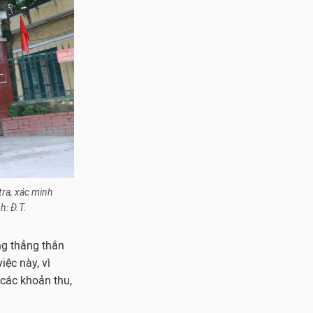
tra, xác minh
h: Đ.T.
ng thẳng thắn
iệc này, vì
 các khoản thu,