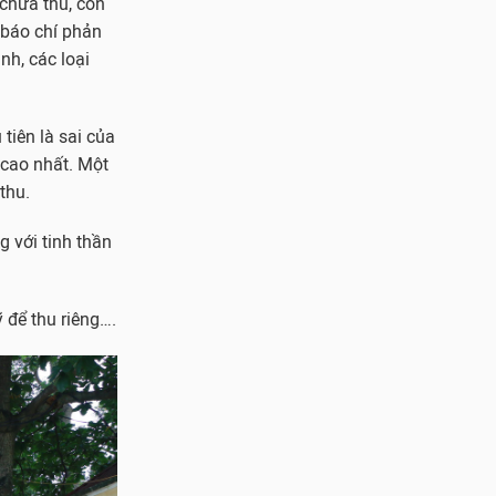
 chưa thu, còn
 báo chí phản
nh, các loại
tiên là sai của
 cao nhất. Một
thu.
 với tinh thần
 để thu riêng….