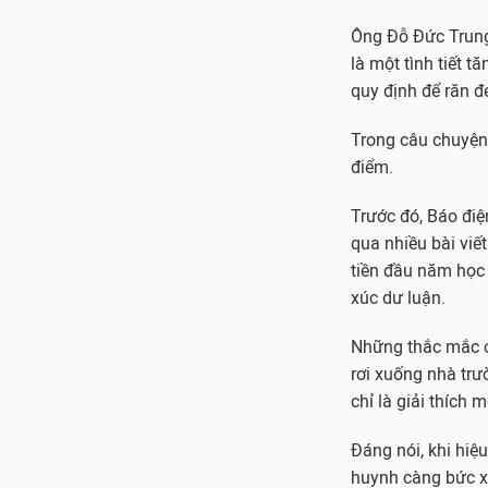
Ông Đỗ Đức Trung
là một tình tiết 
quy định để răn đ
Trong câu chuyện
điểm.
Trước đó, Báo đi
qua nhiều bài viế
tiền đầu năm học
xúc dư luận.
Những thắc mắc c
rơi xuống nhà trườ
chỉ là giải thích
Đáng nói, khi hiệ
huynh càng bức xú