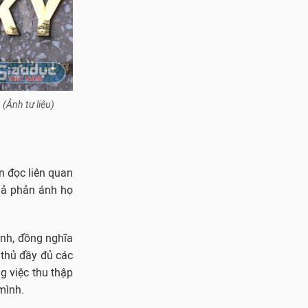
(Ảnh tư liệu)
n đọc liên quan
giả phản ánh họ
ịnh, đồng nghĩa
 thủ đầy đủ các
g việc thu thập
mình.