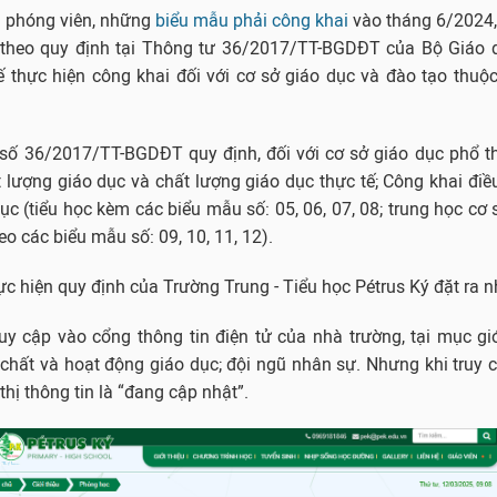
a phóng viên, những
biểu mẫu phải công khai
vào tháng 6/2024,
 theo quy định tại Thông tư 36/2017/TT-BGDĐT của Bộ Giáo 
 thực hiện công khai đối với cơ sở giáo dục và đào tạo thuộ
 số 36/2017/TT-BGDĐT quy định, đối với cơ sở giáo dục phổ t
 lượng giáo dục và chất lượng giáo dục thực tế; Công khai đi
ục (tiểu học kèm các biểu mẫu số: 05, 06, 07, 08; trung học cơ 
o các biểu mẫu số: 09, 10, 11, 12).
hực hiện quy định của Trường Trung - Tiểu học Pétrus Ký đặt ra n
uy cập vào cổng thông tin điện tử của nhà trường, tại mục giới
chất và hoạt động giáo dục; đội ngũ nhân sự. Nhưng khi truy c
thị thông tin là “đang cập nhật”.