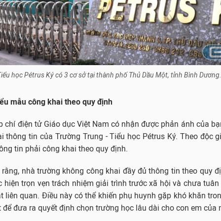
iểu học Pétrus Ký có 3 cơ sở tại thành phố Thủ Dầu Một, tỉnh Bình Dương. 
iểu mẫu công khai theo quy định
p chí điện tử Giáo dục Việt Nam có nhận được phản ánh của bạ
i thông tin của Trường Trung - Tiểu học Pétrus Ký. Theo độc 
ông tin phải công khai theo quy định.
 rằng, nhà trường không công khai đầy đủ thông tin theo quy đ
c hiện trọn vẹn trách nhiệm giải trình trước xã hội và chưa tuân
t liên quan. Điều này có thể khiến phụ huynh gặp khó khăn tron
ết để đưa ra quyết định chọn trường học lâu dài cho con em của 