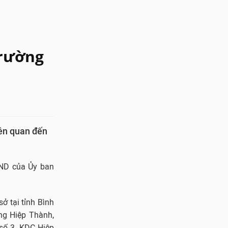
Trường
iên quan đến
BND của Ủy ban
ở tại tỉnh Bình
ờng Hiệp Thành,
 số 3, KDC Hiệp