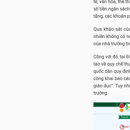
tế, văn hóa, thể 
số tiền ngân sách 
tặng, các khoản 
Qua khảo sát của
nhiên không có n
của nhà trường t
Cũng với đó, tại
tạo về quy chế th
quốc dân quy định
công khai báo cáo
giáo dục”. Tuy nh
trường.