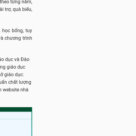
 theo từng năm,
i trợ, quà biếu,
 học bổng, tuy
và chương trình
áo dục và Đào
ống giáo dục
ở giáo dục:
uẩn chất lượng
ên website nhà