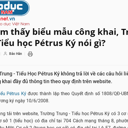
ìm thấy biểu mẫu công khai, 
Tiểu học Pétrus Ký nói gì?
Bảo Hân
rung - Tiểu Học Pétrus Ký không trả lời về các câu hỏi l
 khai đầy đủ thông tin theo quy định trên website.
iểu Pétrus Ký
được thành lập theo Quyết định số 1808/QĐ-U
ương ký ngày 10/6/2008.
ng tải trên website, Trường Trung - Tiểu học Pétrus Ký có 3 cơ s
ơ sở 1 (tiểu học) có địa chỉ tại 704 Cách mạng tháng 8, phư
u Một; Cơ sở 2 (trung học cơ sở) có địa chỉ tại Lô E7, đường