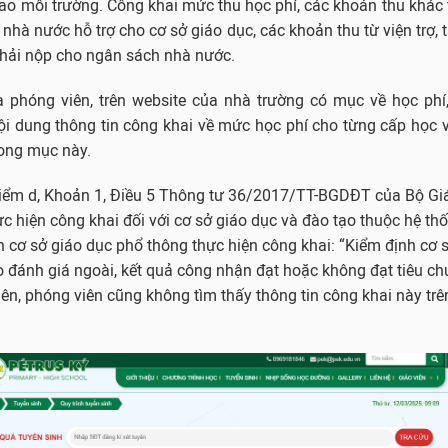
thao môi trường. Công khai mức thu học phí, các khoản thu khác
nhà nước hỗ trợ cho cơ sở giáo dục, các khoản thu từ viện trợ, tà
phải nộp cho ngân sách nhà nước.
 phóng viên, trên website của nhà trường có mục về học phí,
ội dung thông tin công khai về mức học phí cho từng cấp học 
rong mục này.
 Điểm d, Khoản 1, Điều 5 Thông tư 36/2017/TT-BGDĐT của Bộ Gi
ực hiện công khai đối với cơ sở giáo dục và đào tạo thuộc hệ th
 cơ sở giáo dục phổ thông thực hiện công khai: “Kiểm định cơ s
 đánh giá ngoài, kết quả công nhận đạt hoặc không đạt tiêu ch
iên, phóng viên cũng không tìm thấy thông tin công khai này tr