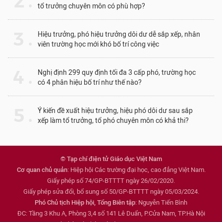
2 .
tổ trưởng chuyên môn có phù hợp?
3 .
Hiệu trưởng, phó hiệu trưởng dôi dư dễ sắp xếp, nhân
viên trường học mới khó bố trí công việc
4 .
Nghị định 299 quy định tối đa 3 cấp phó, trường học
có 4 phân hiệu bố trí như thế nào?
5 .
Ý kiến đề xuất hiệu trưởng, hiệu phó dôi dư sau sắp
xếp làm tổ trưởng, tổ phó chuyên môn có khả thi?
© Tạp chí điện tử Giáo dục Việt Nam
Cơ quan chủ quản
: Hiệp hội Các trường đại học, cao đẳng Việt Nam.
Giấy phép số 74/GP-BTTTT ngày 26/02/2020.
Giấy phép sửa đổi, bổ sung số 50/GP-BTTTT ngày 05/03/2024.
Phó Chủ tịch Hiệp hội, Tổng Biên tập
: Nguyễn Tiến Bình
ĐC: Tầng 3 Khu A, Phòng 3,4 số 141 Lê Duẩn, P.Cửa Nam, TP.Hà Nội