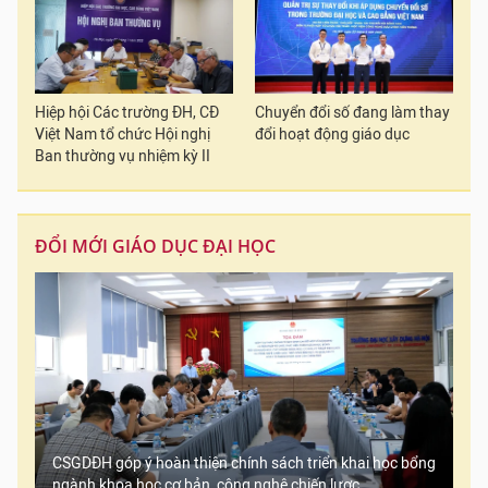
Hiệp hội Các trường ĐH, CĐ
Chuyển đổi số đang làm thay
Việt Nam tổ chức Hội nghị
đổi hoạt động giáo dục
Ban thường vụ nhiệm kỳ II
ĐỔI MỚI GIÁO DỤC ĐẠI HỌC
CSGDĐH góp ý hoàn thiện chính sách triển khai học bổng
ngành khoa học cơ bản, công nghệ chiến lược