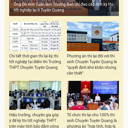
Ông Đỗ Anh Tuấn làm Trưởng Ban chỉ đạo cấp tỉnh kỳ thi
tốt nghiệp lại ở Tuyên Quang
Chi tiết thời gian thi lại kỳ thi
Phương án thi lại đối với thí
tốt nghiệp tại điểm thi Trường
sinh Chuyên Tuyên Quang là
THPT Chuyên Tuyên Quang
"quyết định khó khăn nhưng
cần thiết"
Hiệu trưởng, chuyên gia góp
Tổ chức thi lại cho 100% thí
ý để kỳ thi tốt nghiệp THPT
sinh Chuyên Tuyên Quang là
trên máy tính bảo đảm công
phương án “hợp tình, hợp lý,