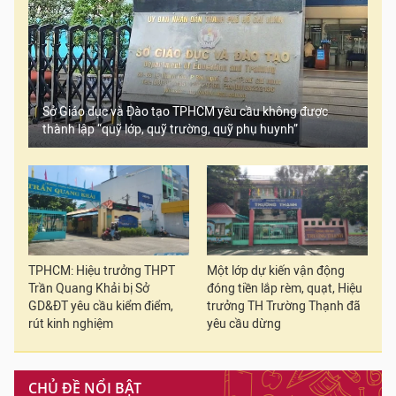
Sở Giáo dục và Đào tạo TPHCM yêu cầu không được
thành lập “quỹ lớp, quỹ trường, quỹ phụ huynh”
TPHCM: Hiệu trưởng THPT
Một lớp dự kiến vận động
Trần Quang Khải bị Sở
đóng tiền lắp rèm, quạt, Hiệu
GD&ĐT yêu cầu kiểm điểm,
trưởng TH Trường Thạnh đã
rút kinh nghiệm
yêu cầu dừng
CHỦ ĐỀ NỔI BẬT