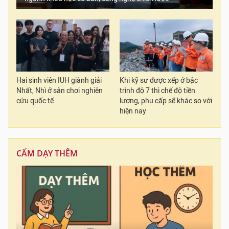
Hai sinh viên IUH giành giải
Khi kỹ sư được xếp ở bậc
Nhất, Nhì ở sân chơi nghiên
trình độ 7 thì chế độ tiền
cứu quốc tế
lương, phụ cấp sẽ khác so với
hiện nay
CẤM DẠY THÊM