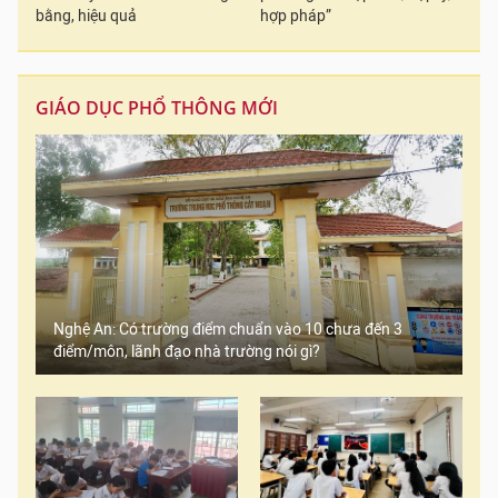
bằng, hiệu quả
hợp pháp”
GIÁO DỤC PHỔ THÔNG MỚI
Nghệ An: Có trường điểm chuẩn vào 10 chưa đến 3
điểm/môn, lãnh đạo nhà trường nói gì?