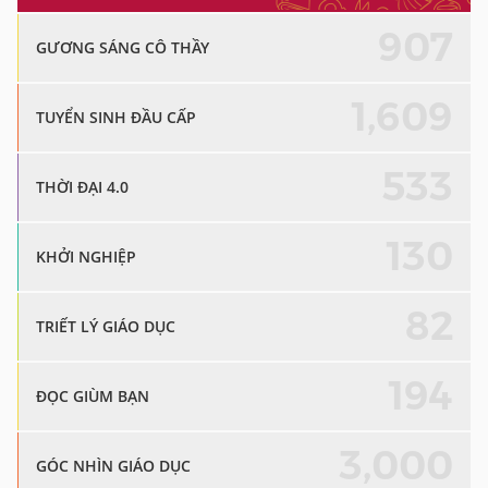
907
GƯƠNG SÁNG CÔ THẦY
1,609
TUYỂN SINH ĐẦU CẤP
533
THỜI ĐẠI 4.0
130
KHỞI NGHIỆP
82
TRIẾT LÝ GIÁO DỤC
194
ĐỌC GIÙM BẠN
3,000
GÓC NHÌN GIÁO DỤC