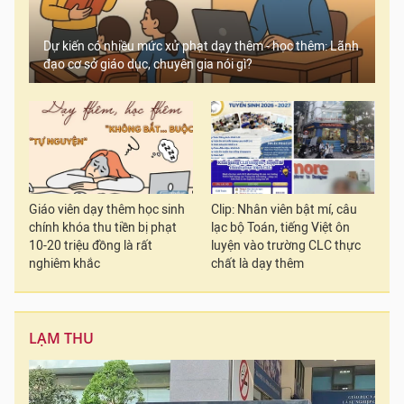
Dự kiến có nhiều mức xử phạt dạy thêm - học thêm: Lãnh
đạo cơ sở giáo dục, chuyên gia nói gì?
Giáo viên dạy thêm học sinh
Clip: Nhân viên bật mí, câu
chính khóa thu tiền bị phạt
lạc bộ Toán, tiếng Việt ôn
10-20 triệu đồng là rất
luyện vào trường CLC thực
nghiêm khắc
chất là dạy thêm
LẠM THU