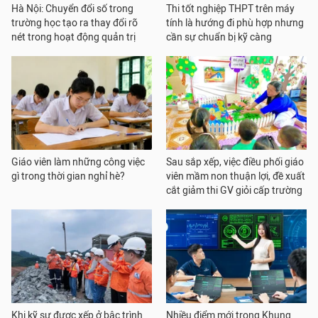
Hà Nội: Chuyển đổi số trong
Thi tốt nghiệp THPT trên máy
trường học tạo ra thay đổi rõ
tính là hướng đi phù hợp nhưng
nét trong hoạt động quản trị
cần sự chuẩn bị kỹ càng
Giáo viên làm những công việc
Sau sắp xếp, việc điều phối giáo
gì trong thời gian nghỉ hè?
viên mầm non thuận lợi, đề xuất
cắt giảm thi GV giỏi cấp trường
Khi kỹ sư được xếp ở bậc trình
Nhiều điểm mới trong Khung