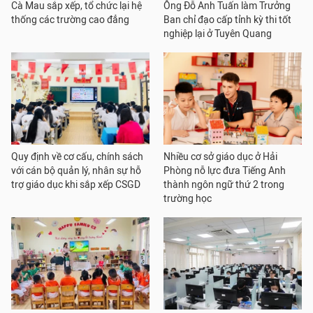
Cà Mau sắp xếp, tổ chức lại hệ
Ông Đỗ Anh Tuấn làm Trưởng
thống các trường cao đẳng
Ban chỉ đạo cấp tỉnh kỳ thi tốt
nghiệp lại ở Tuyên Quang
Quy định về cơ cấu, chính sách
Nhiều cơ sở giáo dục ở Hải
với cán bộ quản lý, nhân sự hỗ
Phòng nỗ lực đưa Tiếng Anh
trợ giáo dục khi sắp xếp CSGD
thành ngôn ngữ thứ 2 trong
trường học