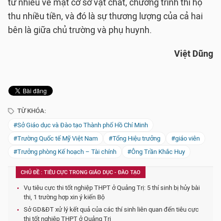
tư nhiều về mặt cơ sở vật chất, chương trình thì họ
thu nhiều tiền, và đó là sự thương lượng của cả hai
bên là giữa chủ trường và phụ huynh.
Việt Dũng
TỪ KHÓA:
#Sở Giáo dục và Đào tạo Thành phố Hồ Chí Minh
#Trường Quốc tế Mỹ Việt Nam
#Tổng Hiệu trưởng
#giáo viên
#Trưởng phòng Kế hoạch – Tài chính
#Ông Trần Khắc Huy
CHỦ ĐỀ : TIÊU CỰC TRONG GIÁO DỤC - ĐÀO TẠO
Vụ tiêu cực thi tốt nghiệp THPT ở Quảng Trị: 5 thí sinh bị hủy bài
thi, 1 trường hợp xin ý kiến Bộ
Sở GD&ĐT xử lý kết quả của các thí sinh liên quan đến tiêu cực
thi tốt nghiệp THPT ở Quảng Trị