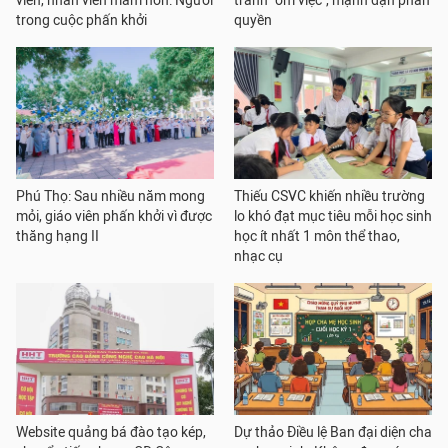
viên, nhân viên mầm non: Người
tránh "ôm việc", mạnh dạn phân
trong cuộc phấn khởi
quyền
Phú Thọ: Sau nhiều năm mong
Thiếu CSVC khiến nhiều trường
mỏi, giáo viên phấn khởi vì được
lo khó đạt mục tiêu mỗi học sinh
thăng hạng II
học ít nhất 1 môn thể thao,
nhạc cụ
Website quảng bá đào tạo kép,
Dự thảo Điều lệ Ban đại diện cha