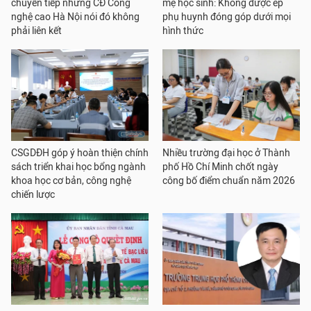
chuyển tiếp nhưng CĐ Công
mẹ học sinh: Không được ép
nghệ cao Hà Nội nói đó không
phụ huynh đóng góp dưới mọi
phải liên kết
hình thức
CSGDĐH góp ý hoàn thiện chính
Nhiều trường đại học ở Thành
sách triển khai học bổng ngành
phố Hồ Chí Minh chốt ngày
khoa học cơ bản, công nghệ
công bố điểm chuẩn năm 2026
chiến lược