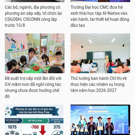
Các bộ, ngành, địa phương có
Trường Đại học CMC đưa hệ
phương án sắp xếp, tổ chức lại
sinh thái học tập AI-Native vào
CSGDĐH, CSGDNN công lập
vận hành, tái thiết kế hoạt động
trước 15/8
đào tạo
Đề xuất trợ cấp một lần đối với
Thủ tướng ban hành Chỉ thị về
GV mầm non đã nghỉ công tác
thực hiện các nhiệm vụ trọng
nhưng chưa được hưởng chế
tâm năm học 2026-2027
độ