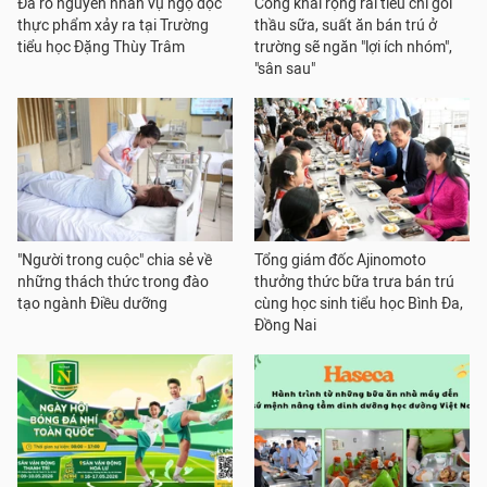
Đã rõ nguyên nhân vụ ngộ độc
Công khai rộng rãi tiêu chí gói
thực phẩm xảy ra tại Trường
thầu sữa, suất ăn bán trú ở
tiểu học Đặng Thùy Trâm
trường sẽ ngăn "lợi ích nhóm",
"sân sau"
"Người trong cuộc" chia sẻ về
Tổng giám đốc Ajinomoto
những thách thức trong đào
thưởng thức bữa trưa bán trú
tạo ngành Điều dưỡng
cùng học sinh tiểu học Bình Đa,
Đồng Nai