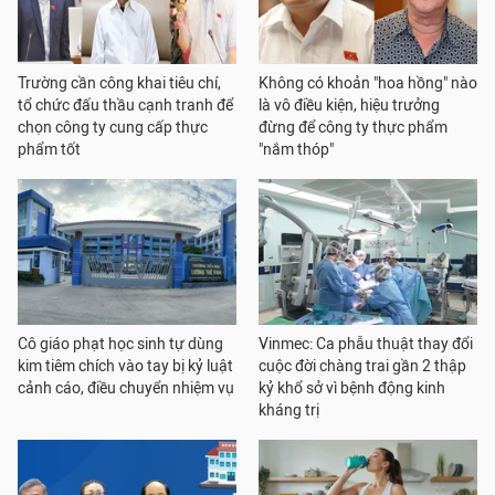
Trường cần công khai tiêu chí,
Không có khoản "hoa hồng" nào
tổ chức đấu thầu cạnh tranh để
là vô điều kiện, hiệu trưởng
chọn công ty cung cấp thực
đừng để công ty thực phẩm
phẩm tốt
"nắm thóp"
Cô giáo phạt học sinh tự dùng
Vinmec: Ca phẫu thuật thay đổi
kim tiêm chích vào tay bị kỷ luật
cuộc đời chàng trai gần 2 thập
cảnh cáo, điều chuyển nhiệm vụ
kỷ khổ sở vì bệnh động kinh
kháng trị