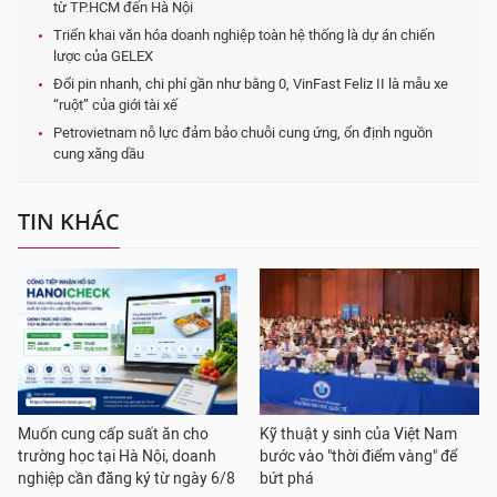
từ TP.HCM đến Hà Nội
Triển khai văn hóa doanh nghiệp toàn hệ thống là dự án chiến
lược của GELEX
Đổi pin nhanh, chi phí gần như bằng 0, VinFast Feliz II là mẫu xe
“ruột” của giới tài xế
Petrovietnam nỗ lực đảm bảo chuỗi cung ứng, ổn định nguồn
cung xăng dầu
TIN KHÁC
Muốn cung cấp suất ăn cho
Kỹ thuật y sinh của Việt Nam
trường học tại Hà Nội, doanh
bước vào "thời điểm vàng" để
nghiệp cần đăng ký từ ngày 6/8
bứt phá