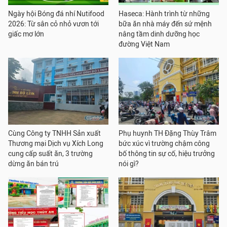
Ngày hội Bóng đá nhí Nutifood
Haseca: Hành trình từ những
2026: Từ sân cỏ nhỏ vươn tới
bữa ăn nhà máy đến sứ mệnh
giấc mơ lớn
nâng tầm dinh dưỡng học
đường Việt Nam
Cùng Công ty TNHH Sản xuất
Phụ huynh TH Đặng Thùy Trâm
Thương mại Dịch vụ Xích Long
bức xúc vì trường chậm công
cung cấp suất ăn, 3 trường
bố thông tin sự cố, hiệu trưởng
dừng ăn bán trú
nói gì?