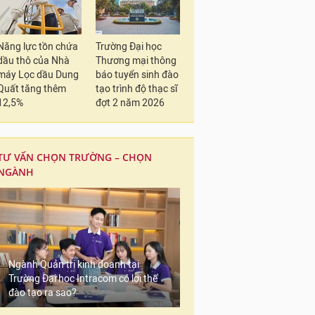
Năng lực tồn chứa
Trường Đại học
dầu thô của Nhà
Thương mại thông
máy Lọc dầu Dung
báo tuyển sinh đào
Quất tăng thêm
tạo trình độ thạc sĩ
12,5%
đợt 2 năm 2026
TƯ VẤN CHỌN TRƯỜNG – CHỌN
NGÀNH
Ngành Quản trị kinh doanh tại
Trường Đại học Intracom có lợi thế
đào tạo ra sao?