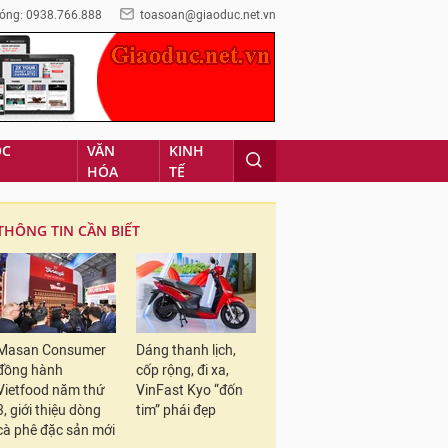
óng: 0938.766.888
toasoan@giaoduc.net.vn
ỌC
VĂN
KINH
HÓA
TẾ
THÔNG TIN CẦN BIẾT
Masan Consumer
Dáng thanh lịch,
đồng hành
cốp rộng, đi xa,
Vietfood năm thứ
VinFast Kyo “đốn
3, giới thiệu dòng
tim” phái đẹp
cà phê đặc sản mới