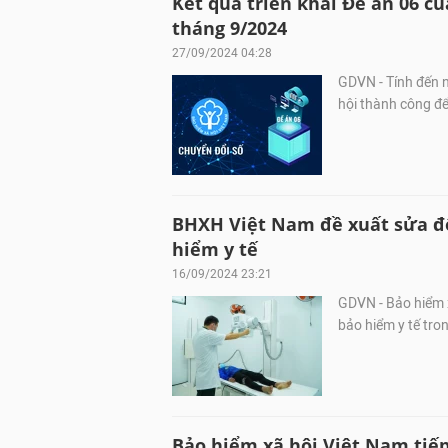
Kết quả triển khai Đề án 06 c
tháng 9/2024
27/09/2024 04:28
GDVN - Tính đến n
hội thành công để
BHXH Việt Nam đề xuất sửa đổ
hiểm y tế
16/09/2024 23:21
GDVN - Bảo hiểm x
bảo hiểm y tế tro
Bảo hiểm xã hội Việt Nam tiếp 