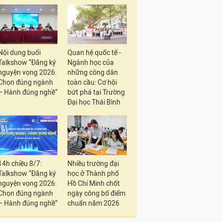
Nội dung buổi
Quan hệ quốc tế -
Talkshow “Đăng ký
Ngành học của
nguyện vọng 2026:
những công dân
Chọn đúng ngành
toàn cầu: Cơ hội
– Hành đúng nghề”
bứt phá tại Trường
Đại học Thái Bình
14h chiều 8/7:
Nhiều trường đại
Talkshow “Đăng ký
học ở Thành phố
nguyện vọng 2026:
Hồ Chí Minh chốt
Chọn đúng ngành
ngày công bố điểm
– Hành đúng nghề”
chuẩn năm 2026