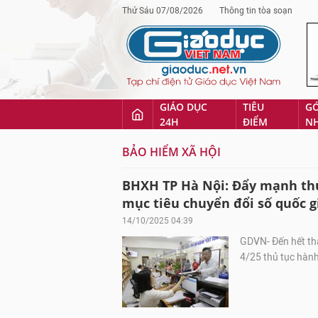
Thứ Sáu 07/08/2026
Thông tin tòa soạn
GIÁO DỤC
TIÊU
G
24H
ĐIỂM
N
BẢO HIỂM XÃ HỘI
BHXH TP Hà Nội: Đẩy mạnh thự
mục tiêu chuyển đổi số quốc g
14/10/2025 04:39
GDVN- Đến hết thá
4/25 thủ tục hành 