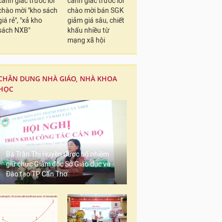
cảnh giác trước lời
cảnh giác trước lời
chào mời "kho sách
chào mời bán SGK
giá rẻ", "xả kho
giảm giá sâu, chiết
sách NXB"
khấu nhiều từ
mạng xã hội
CHÂN DUNG NHÀ GIÁO, NHÀ KHOA
HỌC
Bà Trần Thị Huyền được bổ nhiệm
giữ chức Giám đốc Sở Giáo dục và
Đào tạo TP Cần Thơ