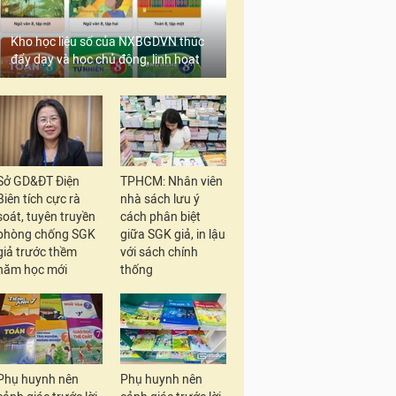
Kho học liệu số của NXBGDVN thúc
đẩy dạy và học chủ động, linh hoạt
Sở GD&ĐT Điện
TPHCM: Nhân viên
Biên tích cực rà
nhà sách lưu ý
soát, tuyên truyền
cách phân biệt
phòng chống SGK
giữa SGK giả, in lậu
giả trước thềm
với sách chính
năm học mới
thống
Phụ huynh nên
Phụ huynh nên