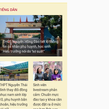
TIẾNG DÂN
THCS Nguyễn Hồng Đào tiết lộ thông
tin cá nhân phụ huynh, học sinh:
Hiệu trưởng nói do "sơ suất"
THPT Nguyễn Thái
Sinh viên
Bình thay đổi đồng
livestream phản
phục nam sinh lớp
cảm: Chuẩn mực
10, phụ huynh băn
đào tạo y khoa cần
khoăn, hiệu trưởng
được đặt ra ở mức