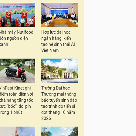
Nhà máy Nutifood
Hợp lực đại học –
đón nguồn điện
ngân hàng, kiến
xanh
tạo hệ sinh thái AI
Việt Nam
VinFast Kinet ghi
Trường Đại học
điểm toàn diện với
Thương mại thông
khả năng tăng tốc
báo tuyển sinh đào
cực “bốc”, đổi pin
tạo trình độ tiến sĩ
trong 1 phút
đợt tháng 10 năm
2026