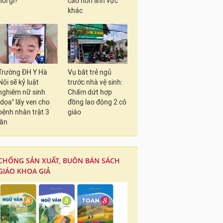
nói gì?
cao hơn lĩnh vực
khác
Trường ĐH Y Hà
Vụ bắt trẻ ngủ
Nội sẽ kỷ luật
trước nhà vệ sinh:
nghiêm nữ sinh
Chấm dứt hợp
"dọa" lấy ven cho
đồng lao động 2 cô
bệnh nhân trật 3
giáo
lần
CHỐNG SẢN XUẤT, BUÔN BÁN SÁCH
GIÁO KHOA GIẢ