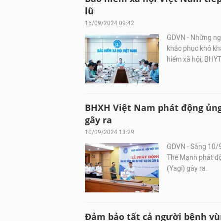
lũ
16/09/2024 09:42
GDVN - Những ngày
khắc phục khó khă
hiểm xã hội, BHYT
BHXH Việt Nam phát động ủng h
gây ra
10/09/2024 13:29
GDVN - Sáng 10/9
Thế Mạnh phát độ
(Yagi) gây ra.
Đảm bảo tất cả người bệnh vù