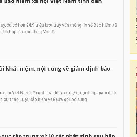
ủa Bảo hiểm xã hội Việt Nam tính đến
ay, đã có hơn 24,9 triệu lượt truy vấn thông tin sổ Bảo hiểm xã
 tích hợp lên ứng dụng VneID.
i khái niệm, nội dung về giám định bảo
ã hội Việt Nam đề xuất sửa đổi khái niệm, nội dung giám định
ng dự thảo Luật Bảo hiểm y tế sửa đổi, bổ sung.
tục tập trung xử lý các phát sinh sau bão,