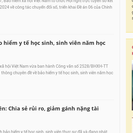
, Bảo hiểm xã hội Việt Nam tổ chức Hội nghị trực tuyến sơ kết
024 về công tác chuyển đổi số, triển khai Đề án 06 của Chính
 hiểm y tế học sinh, sinh viên năm học
xã hội Việt Nam vừa ban hành Công văn số 2528/BHXH-TT
thông chuyên đề về bảo hiểm y tế học sinh, sinh viên năm học
ên: Chia sẻ rủi ro, giảm gánh nặng tài
 bảo hiểm y tế học sinh, sinh viên thực sự đã và đang phát