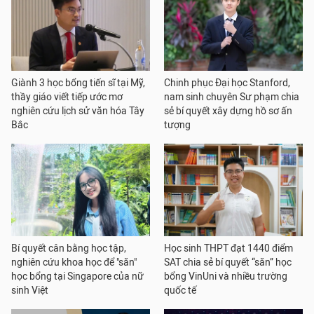
Giành 3 học bổng tiến sĩ tại Mỹ,
Chinh phục Đại học Stanford,
thầy giáo viết tiếp ước mơ
nam sinh chuyên Sư phạm chia
nghiên cứu lịch sử văn hóa Tây
sẻ bí quyết xây dựng hồ sơ ấn
Bắc
tượng
Bí quyết cân bằng học tập,
Học sinh THPT đạt 1440 điểm
nghiên cứu khoa học để "săn"
SAT chia sẻ bí quyết “săn” học
học bổng tại Singapore của nữ
bổng VinUni và nhiều trường
sinh Việt
quốc tế