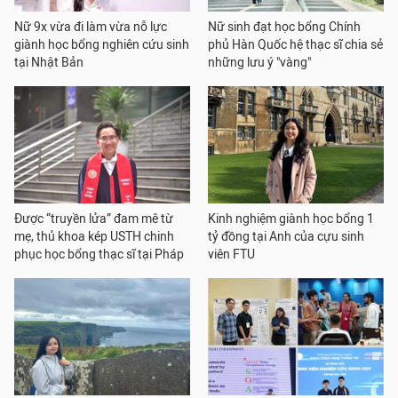
Nữ 9x vừa đi làm vừa nỗ lực
Nữ sinh đạt học bổng Chính
giành học bổng nghiên cứu sinh
phủ Hàn Quốc hệ thạc sĩ chia sẻ
tại Nhật Bản
những lưu ý "vàng"
Được “truyền lửa” đam mê từ
Kinh nghiệm giành học bổng 1
mẹ, thủ khoa kép USTH chinh
tỷ đồng tại Anh của cựu sinh
phục học bổng thạc sĩ tại Pháp
viên FTU