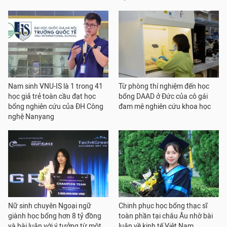
Nam sinh VNU-IS là 1 trong 41
Từ phòng thí nghiệm đến học
học giả trẻ toàn cầu đạt học
bổng DAAD ở Đức của cô gái
bổng nghiên cứu của ĐH Công
đam mê nghiên cứu khoa học
nghệ Nanyang
Nữ sinh chuyên Ngoại ngữ
Chinh phục học bổng thạc sĩ
giành học bổng hơn 8 tỷ đồng
toàn phần tại châu Âu nhờ bài
và bài luận với ý tưởng từ một
luận về kinh tế Việt Nam