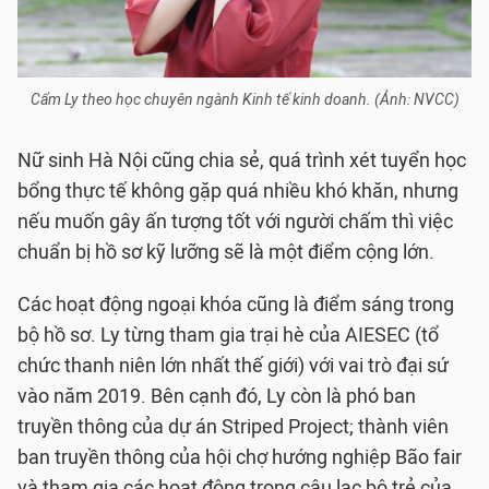
Cẩm Ly theo học chuyên ngành Kinh tế kinh doanh. (Ảnh: NVCC)
Nữ sinh Hà Nội cũng chia sẻ, quá trình xét tuyển học
bổng thực tế không gặp quá nhiều khó khăn, nhưng
nếu muốn gây ấn tượng tốt với người chấm thì việc
chuẩn bị hồ sơ kỹ lưỡng sẽ là một điểm cộng lớn.
Các hoạt động ngoại khóa cũng là điểm sáng trong
bộ hồ sơ. Ly từng tham gia trại hè của AIESEC (tổ
chức thanh niên lớn nhất thế giới) với vai trò đại sứ
vào năm 2019. Bên cạnh đó, Ly còn là phó ban
truyền thông của dự án Striped Project; thành viên
ban truyền thông của hội chợ hướng nghiệp Bão fair
và tham gia các hoạt động trong câu lạc bộ trẻ của