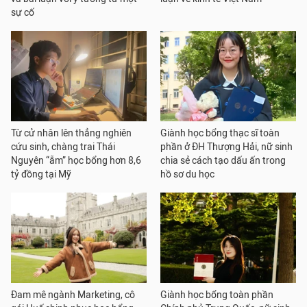
sự cố
Từ cử nhân lên thẳng nghiên
Giành học bổng thạc sĩ toàn
cứu sinh, chàng trai Thái
phần ở ĐH Thượng Hải, nữ sinh
Nguyên “ẵm” học bổng hơn 8,6
chia sẻ cách tạo dấu ấn trong
tỷ đồng tại Mỹ
hồ sơ du học
Đam mê ngành Marketing, cô
Giành học bổng toàn phần