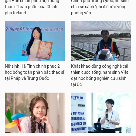
gái Huế chinh phục học bổng
Chính phủ Trung Quốc, nữ sinh
thạc sĩ toàn phần của Chính
chia sẻ cách "ghi điểm" ở vòng
phủ Ireland
phỏng vấn
Nữ sinh Hà Tĩnh chinh phục 2
Khát khao dùng công nghệ cải
học bổng toàn phần bậc thạc sĩ
thiện cuộc sống, nam sinh Việt
tại Pháp và Trung Quốc
đạt học bổng nghiên cứu sinh
tại Úc