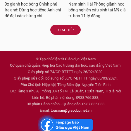
9x giành học bổng Chính phủ
Nam sinh Hải Phòng giành học
Ireland: Đừng học tiếng Anh chỉ
bổng nghiên cứu sinh tại Mỹ giá
để đạt các chứng chỉ
trị hơn 11 tỷ đồng
XEM TIẾP
© Tạp chí điện tử Giáo dục Việt Nam
Cơ quan chủ quản
: Hiệp hội Các trường đại học, cao đẳng Việt Nam.
Giấy phép số 74/GP-BTTTT ngày 26/02/2020.
Giấy phép sửa đổi, bổ sung số 50/GP-BTTTT ngày 05/03/2024.
Phó Chủ tịch Hiệp hội, Tổng Biên tập
: Nguyễn Tiến Bình
ĐC: Tầng 3 Khu A, Phòng 3,4 số 141 Lê Duẩn, P.Cửa Nam, TP.Hà Nội
Liên hệ: Bộ phận nội dung: 0938.766.888;
Bộ phận Hành chính - Quảng cáo: 0987.835.033
Email:
toasoan@giaoduc.net.vn