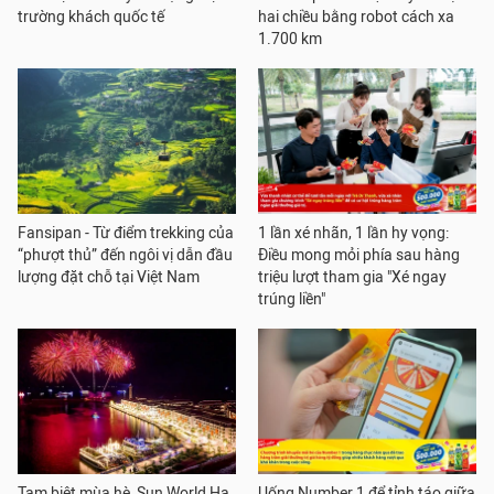
trường khách quốc tế
hai chiều bằng robot cách xa
1.700 km
Fansipan - Từ điểm trekking của
1 lần xé nhãn, 1 lần hy vọng:
“phượt thủ” đến ngôi vị dẫn đầu
Điều mong mỏi phía sau hàng
lượng đặt chỗ tại Việt Nam
triệu lượt tham gia "Xé ngay
trúng liền"
Tạm biệt mùa hè, Sun World Ha
Uống Number 1 để tỉnh táo giữa