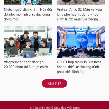
Nhiều người dân Khánh Hòa đổi
VinFast Amio S2: Mẫu xe “vừa
đời nhờ mô hình giáo dục cộng
lòng phụ huynh, đúng ý học
đồng mới
sinh” trước mùa tựu trường
Vingroup tăng tốc đào tạo
GELEX hợp tác NUS Business
20.000 nhân tài AI thực chiến
School thiết kế chương trình
phát triển lãnh đạo
XEM TIẾP
© Tạp chí điện tử Giáo dục Việt Nam