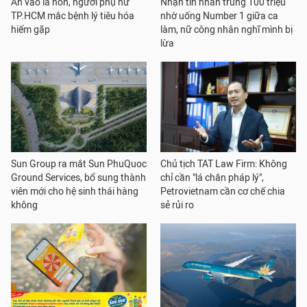
Ăn vào là nôn, người phụ nữ
Nhận tin nhắn trúng 100 triệu
TP.HCM mắc bệnh lý tiêu hóa
nhờ uống Number 1 giữa ca
hiếm gặp
làm, nữ công nhân nghĩ mình bị
lừa
Sun Group ra mắt Sun PhuQuoc
Chủ tịch TAT Law Firm: Không
Ground Services, bổ sung thành
chỉ cần "lá chắn pháp lý",
viên mới cho hệ sinh thái hàng
Petrovietnam cần cơ chế chia
không
sẻ rủi ro