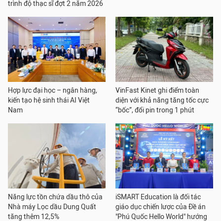
trình độ thạc sĩ đợt 2 năm 2026
Hợp lực đại học – ngân hàng,
VinFast Kinet ghi điểm toàn
kiến tạo hệ sinh thái AI Việt
diện với khả năng tăng tốc cực
Nam
“bốc”, đổi pin trong 1 phút
Năng lực tồn chứa dầu thô của
iSMART Education là đối tác
Nhà máy Lọc dầu Dung Quất
giáo dục chiến lược của Đề án
tăng thêm 12,5%
"Phú Quốc Hello World" hướng