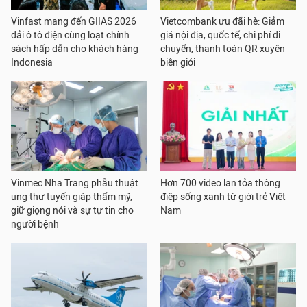
Vinfast mang đến GIIAS 2026
Vietcombank ưu đãi hè: Giảm
dải ô tô điện cùng loạt chính
giá nội địa, quốc tế, chi phí di
sách hấp dẫn cho khách hàng
chuyển, thanh toán QR xuyên
Indonesia
biên giới
Vinmec Nha Trang phẫu thuật
Hơn 700 video lan tỏa thông
ung thư tuyến giáp thẩm mỹ,
điệp sống xanh từ giới trẻ Việt
giữ giọng nói và sự tự tin cho
Nam
người bệnh