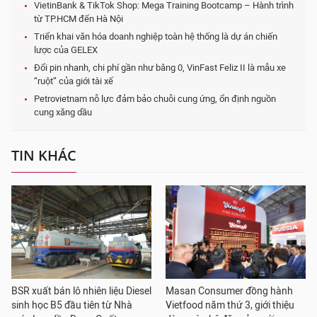
VietinBank & TikTok Shop: Mega Training Bootcamp – Hành trình
từ TP.HCM đến Hà Nội
Triển khai văn hóa doanh nghiệp toàn hệ thống là dự án chiến
lược của GELEX
Đổi pin nhanh, chi phí gần như bằng 0, VinFast Feliz II là mẫu xe
“ruột” của giới tài xế
Petrovietnam nỗ lực đảm bảo chuỗi cung ứng, ổn định nguồn
cung xăng dầu
TIN KHÁC
BSR xuất bán lô nhiên liệu Diesel
Masan Consumer đồng hành
sinh học B5 đầu tiên từ Nhà
Vietfood năm thứ 3, giới thiệu