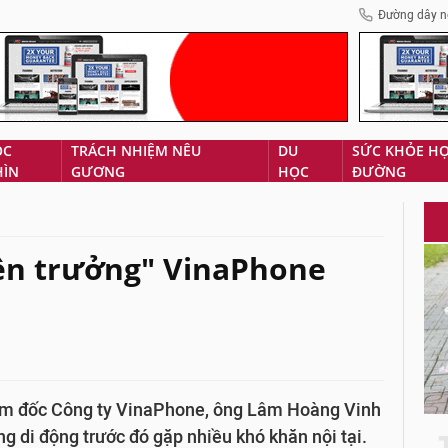
Đường dây n
ÓC
TRÁCH NHIỆM NÊU
DU
SỨC KHỎE H
HÌN
GƯƠNG
HỌC
ĐƯỜNG
ền trưởng" VinaPhone
Giám đốc Công ty VinaPhone, ông Lâm Hoàng Vinh
ng di động trước đó gặp nhiều khó khăn nội tại.