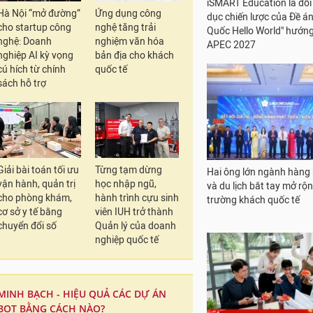
Hà Nội “mở đường”
Ứng dụng công
cho startup công
nghệ tăng trải
nghệ: Doanh
nghiệm văn hóa
nghiệp AI kỳ vọng
bản địa cho khách
cú hích từ chính
quốc tế
sách hỗ trợ
VinFast Kinet ghi điểm t
với khả năng tăng tốc cự
đổi pin trong 1 phút
Giải bài toán tối ưu
Từng tạm dừng
vận hành, quản trị
học nhập ngũ,
cho phòng khám,
hành trình cựu sinh
cơ sở y tế bằng
viên IUH trở thành
chuyển đổi số
Quản lý của doanh
nghiệp quốc tế
iSMART Education là đối
dục chiến lược của Đề á
Quốc Hello World" hướng
APEC 2027
MINH BẠCH - HIỆU QUẢ CÁC DỰ ÁN
BOT BẰNG CÁCH NÀO?