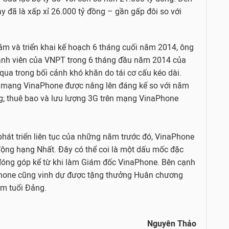
đã là xấp xỉ 26.000 tỷ đồng – gần gấp đôi so với
năm và triển khai kế hoạch 6 tháng cuối năm 2014, ông
ành viên của VNPT trong 6 tháng đầu năm 2014 của
ua trong bối cảnh khó khăn do tái cơ cấu kéo dài.
g mạng VinaPhone được nâng lên đáng kể so với năm
g; thuê bao và lưu lượng 3G trên mạng VinaPhone
hát triển liên tục của những năm trước đó, VinaPhone
ng hạng Nhất. Đây có thể coi là một dấu mốc đặc
 đóng góp kể từ khi làm Giám đốc VinaPhone. Bên cạnh
Phone cũng vinh dự được tặng thưởng Huân chương
m tuổi Đảng.
Nguyên Thảo