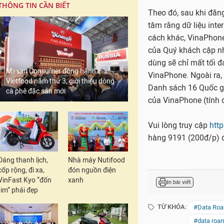
THÔNG TIN CẦN BIẾT
Masan Consumer đồng hành
Vietfood năm thứ 3, giới thiệu dòng
cà phê đặc sản mới
Nhằm xóa bỏ nỗi lo n
Dáng thanh lịch,
Nhà máy Nutifood
thức cung cấp dịch vụ
cốp rộng, đi xa,
đón nguồn điện
VinFast Kyo “đốn
xanh
Theo đó, sau khi đăn
tim” phái đẹp
tâm rằng dữ liệu inte
cách khác, VinaPhone
của Quý khách cập nh