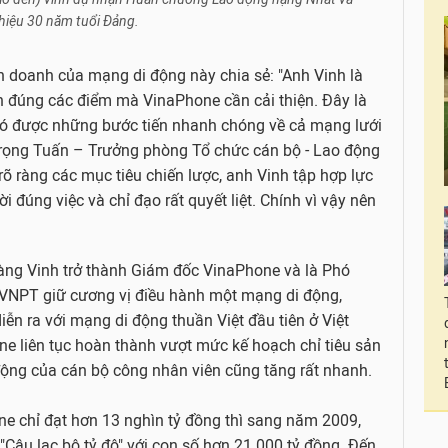
hiệu 30 năm tuổi Đảng.
doanh của mạng di động này chia sẻ: "Anh Vinh là
h đúng các điểm mà VinaPhone cần cải thiện. Đây là
có được những bước tiến nhanh chóng về cả mạng lưới
 Trọng Tuấn – Trưởng phòng Tổ chức cán bộ - Lao động
rõ ràng các mục tiêu chiến lược, anh Vinh tập hợp lực
 đúng việc và chỉ đạo rất quyết liệt. Chính vì vậy nên
oàng Vinh trở thành Giám đốc VinaPhone và là Phó
VNPT giữ cương vị điều hành một mạng di động,
ễn ra với mạng di động thuần Việt đầu tiên ở Việt
e liên tục hoàn thành vượt mức kế hoạch chỉ tiêu sản
 động của cán bộ công nhân viên cũng tăng rất nhanh.
 chỉ đạt hơn 13 nghìn tỷ đồng thì sang năm 2009,
âu lạc bộ tỷ đô" với con số hơn 21.000 tỷ đồng. Đến