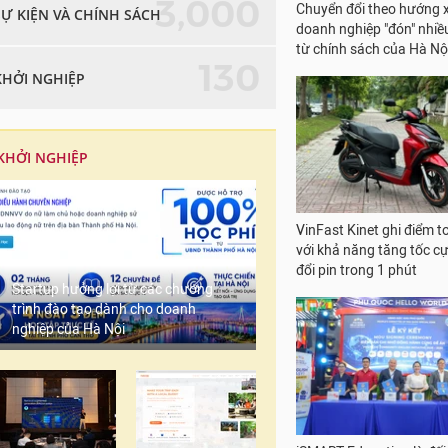
3,000
SỰ KIỆN VÀ CHÍNH SÁCH
130
KHỞI NGHIỆP
Masan Consumer đồng 
Vietfood năm thứ 3, giới 
KHỞI NGHIỆP
dòng cà phê đặc sản mớ
Startup hưởng lợi từ các chương
trình đào tạo dành cho doanh
nghiệp của Hà Nội
Chuyển đổi theo hướng 
doanh nghiệp "đón" nhiều
từ chính sách của Hà Nộ