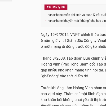
TIN LIÊN QUAN
VinaPhone miễn phí dịch vụ quản lý trội cư
VinaPhone khuyến mãi "khủng" cho học sinh
Ngày 19/9/2014, VNPT chính thức trao
6 năm giữ vị trí Giám đốc Công ty Vin
ở một mạng di động trước đó gặp nhiều
Tháng 8/2008, Tập đoàn Bưu chính Vi
Hoàng Vinh (Phó Tổng Giám đốc Tập đ
gặp nhiều khó khăn mang tính nội tại
“ghế nóng” vào thời điểm đó.
Trước khi ông Lâm Hoàng Vinh nhận sứ
cho vị trí này. Thậm chí một lãnh đạo c
khó khăn bởi không phải yếu tố thị tr
VinaPhone và các viễn thông tỉnh thành