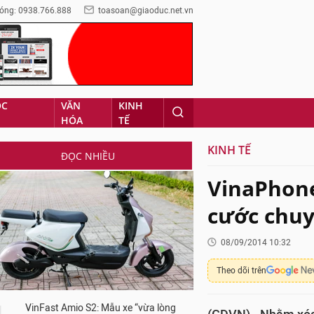
óng: 0938.766.888
toasoan@giaoduc.net.vn
ỌC
VĂN
KINH
HÓA
TẾ
KINH TẾ
ĐỌC NHIỀU
VinaPhone
cước chuy
08/09/2014 10:32
Theo dõi trên
VinFast Amio S2: Mẫu xe “vừa lòng