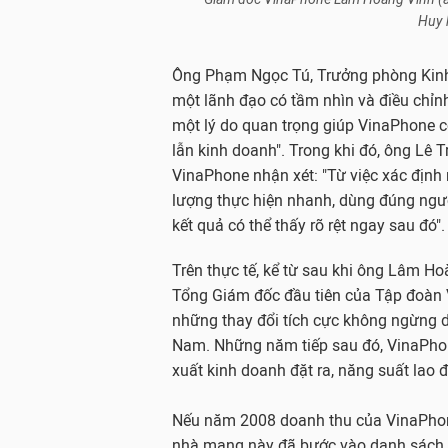
Huy 
Ông Phạm Ngọc Tú, Trưởng phòng Kinh 
một lãnh đạo có tầm nhìn và điều chỉn
một lý do quan trọng giúp VinaPhone 
lẫn kinh doanh". Trong khi đó, ông Lê
VinaPhone nhận xét: "Từ việc xác định 
lượng thực hiện nhanh, dùng đúng người
kết quả có thể thấy rõ rệt ngay sau đó".
Trên thực tế, kể từ sau khi ông Lâm H
Tổng Giám đốc đầu tiên của Tập đoàn 
những thay đổi tích cực không ngừng di
Nam. Những năm tiếp sau đó, VinaPhon
xuất kinh doanh đặt ra, năng suất lao
Nếu năm 2008 doanh thu của VinaPhone
nhà mạng này đã bước vào danh sách "C