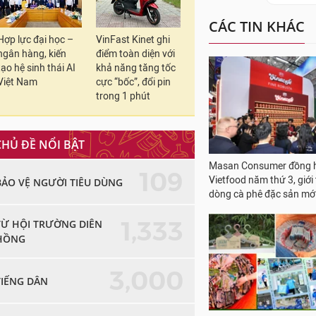
dùng sẽ chỉ mất tối
VinaPhone. Ngoài ra,
Hợp lực đại học –
VinFast Kinet ghi
Danh sách 16 Quốc g
ngân hàng, kiến
điểm toàn diện với
tạo hệ sinh thái AI
khả năng tăng tốc
của VinaPhone (tính 
Việt Nam
cực “bốc”, đổi pin
trong 1 phút
Vui lòng truy cập
htt
hàng 9191 (200đ/p) để
CHỦ ĐỀ NỔI BẬT
109
BẢO VỆ NGƯỜI TIÊU DÙNG
In bài viết
TỪ KHÓA:
#Data Roa
1,333
TỪ HỘI TRƯỜNG DIÊN
HỒNG
#data roa
CÁC TIN KHÁC
3,000
TIẾNG DÂN