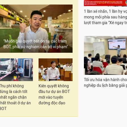
Hai ông lớn ngành hàng
"Muốn giải quyết bất ổn tại các trạm
và du lịch bắt tay mở rộn
BOT, phải xử nghiêm cán bộ vi phạm"
trường khách quốc tế
Thu phí không
Kiên quyết không
dừng là cách tốt
đầu tư dự án BOT
nhất ngăn chặn
mới vào tuyến
thất thoát ở dự án
đường độc đạo
BOT
1 lần xé nhãn, 1 lần hy v
mong mỏi phía sau hàng 
lượt tham gia "Xé ngay tr