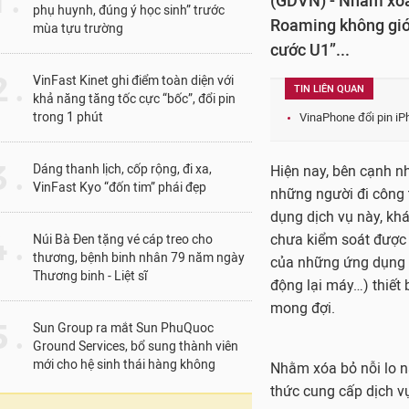
1 .
(GDVN) - Nhằm xóa 
phụ huynh, đúng ý học sinh” trước
Roaming không giới
mùa tựu trường
cước U1”...
 .
VinFast Kinet ghi điểm toàn diện với
TIN LIÊN QUAN
khả năng tăng tốc cực “bốc”, đổi pin
trong 1 phút
VinaPhone đổi pin iPh
 .
Dáng thanh lịch, cốp rộng, đi xa,
Hiện nay, bên cạnh nh
VinFast Kyo “đốn tim” phái đẹp
những người đi công t
dụng dịch vụ này, kh
 .
chưa kiểm soát được 
Núi Bà Đen tặng vé cáp treo cho
thương, bệnh binh nhân 79 năm ngày
của những ứng dụng c
Thương binh - Liệt sĩ
động lại máy…) thiết
mong đợi.
 .
Sun Group ra mắt Sun PhuQuoc
Ground Services, bổ sung thành viên
mới cho hệ sinh thái hàng không