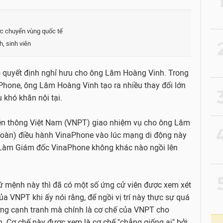
ớc chuyển vùng quốc tế
2
, sinh viên
 quyết định nghỉ hưu cho ông Lâm Hoàng Vinh. Trong
aPhone, ông Lâm Hoàng Vinh tạo ra nhiều thay đổi lớn
3
 khó khăn nội tại.
ễn thông Việt Nam (VNPT) giao nhiệm vụ cho ông Lâm
4
oàn) điều hành VinaPhone vào lúc mạng di động này
. Làm Giám đốc VinaPhone không khác nào ngồi lên
5
 mệnh này thì đã có một số ứng cử viên được xem xét
ủa VNPT khi ấy nói rằng, để ngồi vị trí này thực sự quá
ường cạnh tranh mà chính là cơ chế của VNPT cho
. Cơ chế này được xem là cơ chế "chẳng giống ai" bởi