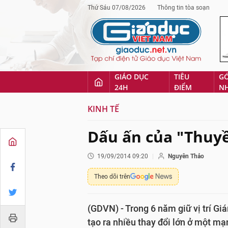
Thứ Sáu 07/08/2026
Thông tin tòa soạn
GIÁO DỤC
TIÊU
G
24H
ĐIỂM
N
KINH TẾ
Dấu ấn của "Thuy
19/09/2014 09:20
Nguyên Thảo
Theo dõi trên
(GDVN) - Trong 6 năm giữ vị trí 
tạo ra nhiều thay đổi lớn ở một mạ