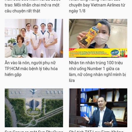
trao: Mỗi nhãn chai mở ra một
chuyến bay Vietnam Airlines từ
câu chuyện rất thật
ngày 1/8
Ăn vào là nôn, người phụ nữ
Nhận tin nhắn trúng 100 triệu
TP.HCM mắc bệnh lý tiêu hóa
nhờ uống Number 1 giữa ca
hiếm gặp
làm, nữ công nhân nghĩ mình bị
lừa