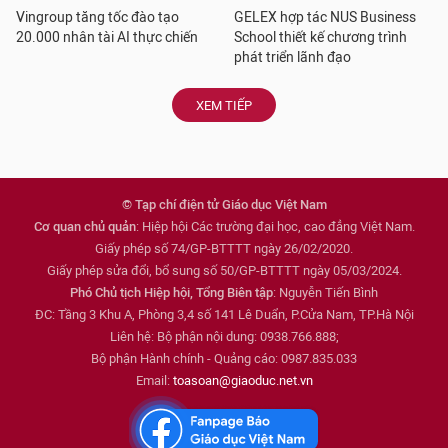
Vingroup tăng tốc đào tạo
GELEX hợp tác NUS Business
20.000 nhân tài AI thực chiến
School thiết kế chương trình
phát triển lãnh đạo
XEM TIẾP
© Tạp chí điện tử Giáo dục Việt Nam
Cơ quan chủ quản
: Hiệp hội Các trường đại học, cao đẳng Việt Nam.
Giấy phép số 74/GP-BTTTT ngày 26/02/2020.
Giấy phép sửa đổi, bổ sung số 50/GP-BTTTT ngày 05/03/2024.
Phó Chủ tịch Hiệp hội, Tổng Biên tập
: Nguyễn Tiến Bình
ĐC: Tầng 3 Khu A, Phòng 3,4 số 141 Lê Duẩn, P.Cửa Nam, TP.Hà Nội
Liên hệ: Bộ phận nội dung: 0938.766.888;
Bộ phận Hành chính - Quảng cáo: 0987.835.033
Email:
toasoan@giaoduc.net.vn