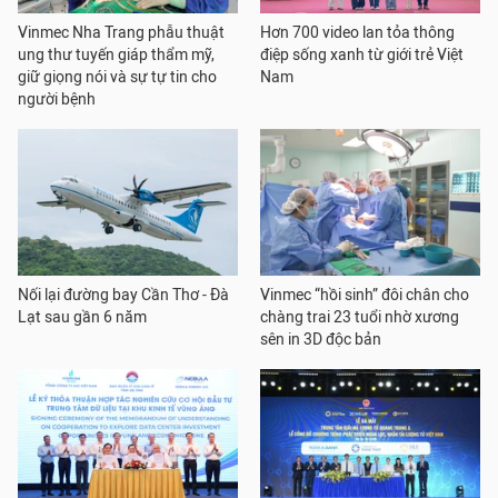
Vinmec Nha Trang phẫu thuật
Hơn 700 video lan tỏa thông
ung thư tuyến giáp thẩm mỹ,
điệp sống xanh từ giới trẻ Việt
giữ giọng nói và sự tự tin cho
Nam
người bệnh
Nối lại đường bay Cần Thơ - Đà
Vinmec “hồi sinh” đôi chân cho
Lạt sau gần 6 năm
chàng trai 23 tuổi nhờ xương
sên in 3D độc bản