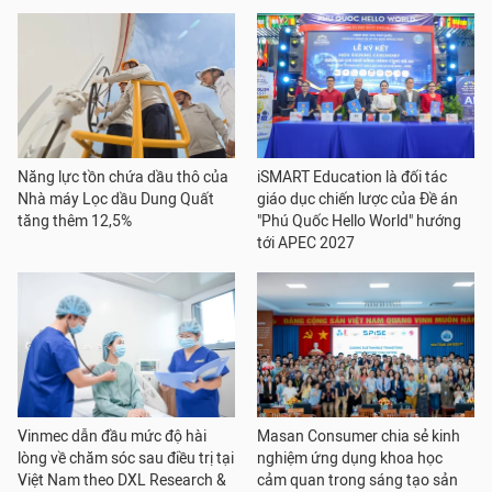
Năng lực tồn chứa dầu thô của
iSMART Education là đối tác
Nhà máy Lọc dầu Dung Quất
giáo dục chiến lược của Đề án
tăng thêm 12,5%
"Phú Quốc Hello World" hướng
tới APEC 2027
Vinmec dẫn đầu mức độ hài
Masan Consumer chia sẻ kinh
lòng về chăm sóc sau điều trị tại
nghiệm ứng dụng khoa học
Việt Nam theo DXL Research &
cảm quan trong sáng tạo sản