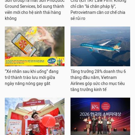
Sun Group ra mắt Sun PhuQuoc
Chủ tịch TAT Law Firm: Không
Ground Services, bổ sung thành
chỉ cần "lá chắn pháp lý",
viên mới cho hệ sinh thái hàng
Petrovietnam cần cơ chế chia
không
sẻ rủi ro
“Xé nhãn sau khi uống” đang
Tăng trưởng 28% doanh thu 6
trở thành trào lưu mới giữa
tháng đầu năm, Vietnam
ngày nắng nóng gay gắt
Airlines góp sức cho mục tiêu
tăng trưởng kinh tế