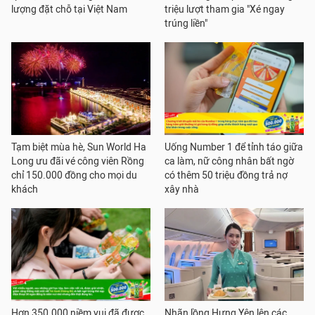
lượng đặt chỗ tại Việt Nam
triệu lượt tham gia "Xé ngay
trúng liền"
Tạm biệt mùa hè, Sun World Ha
Uống Number 1 để tỉnh táo giữa
Long ưu đãi vé công viên Rồng
ca làm, nữ công nhân bất ngờ
chỉ 150.000 đồng cho mọi du
có thêm 50 triệu đồng trả nợ
khách
xây nhà
Hơn 350.000 niềm vui đã được
Nhãn lồng Hưng Yên lên các