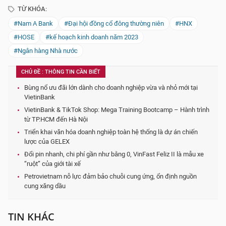
TỪ KHÓA:
#Nam A Bank
#Đại hội đồng cổ đông thường niên
#HNX
#HOSE
#kế hoạch kinh doanh năm 2023
#Ngân hàng Nhà nước
CHỦ ĐỀ : THÔNG TIN CẦN BIẾT
Bùng nổ ưu đãi lớn dành cho doanh nghiệp vừa và nhỏ mới tại
VietinBank
VietinBank & TikTok Shop: Mega Training Bootcamp – Hành trình
từ TP.HCM đến Hà Nội
Triển khai văn hóa doanh nghiệp toàn hệ thống là dự án chiến
lược của GELEX
Đổi pin nhanh, chi phí gần như bằng 0, VinFast Feliz II là mẫu xe
“ruột” của giới tài xế
Petrovietnam nỗ lực đảm bảo chuỗi cung ứng, ổn định nguồn
cung xăng dầu
TIN KHÁC