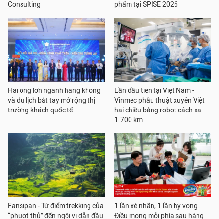
Consulting
phẩm tại SPISE 2026
Hai ông lớn ngành hàng không
Lần đầu tiên tại Việt Nam -
và du lịch bắt tay mở rộng thị
Vinmec phẫu thuật xuyên Việt
trường khách quốc tế
hai chiều bằng robot cách xa
1.700 km
Fansipan - Từ điểm trekking của
1 lần xé nhãn, 1 lần hy vọng:
“phượt thủ” đến ngôi vị dẫn đầu
Điều mong mỏi phía sau hàng