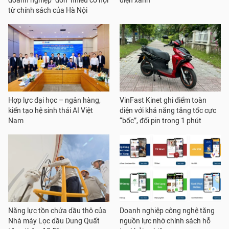
doanh nghiệp "đón" nhiều cơ hội
điện xanh
từ chính sách của Hà Nội
Hợp lực đại học – ngân hàng,
VinFast Kinet ghi điểm toàn
kiến tạo hệ sinh thái AI Việt
diện với khả năng tăng tốc cực
Nam
“bốc”, đổi pin trong 1 phút
Năng lực tồn chứa dầu thô của
Doanh nghiệp công nghệ tăng
Nhà máy Lọc dầu Dung Quất
nguồn lực nhờ chính sách hỗ