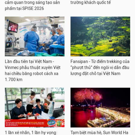
cảm quan trong sáng tạo sản
trường khách quốc tế
phẩm tại SPISE 2026
Lần đầu tiên tại Việt Nam -
Fansipan - Từ điểm trekking của
Vinmec phẫu thuật xuyên Việt
“phượt thủ” đến ngôi vị dẫn đầu
hai chiều bằng robot cách xa
lượng đặt chỗ tại Việt Nam
1.700 km
1 lần xé nhãn, 1 lần hy vọng:
Tạm biệt mùa hè, Sun World Ha