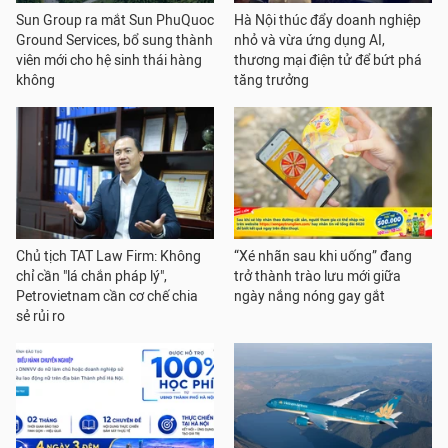
Sun Group ra mắt Sun PhuQuoc
Hà Nội thúc đẩy doanh nghiệp
Ground Services, bổ sung thành
nhỏ và vừa ứng dụng AI,
viên mới cho hệ sinh thái hàng
thương mại điện tử để bứt phá
không
tăng trưởng
Chủ tịch TAT Law Firm: Không
“Xé nhãn sau khi uống” đang
chỉ cần "lá chắn pháp lý",
trở thành trào lưu mới giữa
Petrovietnam cần cơ chế chia
ngày nắng nóng gay gắt
sẻ rủi ro