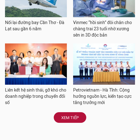
Nối lại đường bay Cần Thơ - Đà
Vinmec “hồi sinh” đôi chân cho
Lạt sau gần 6 năm
chàng trai 23 tuổi nhờ xương
sên in 3D độc bản
Liên kết hệ sinh thái, gỡ khó cho
Petrovietnam - Hà Tĩnh: Cộng
doanh nghiệp trong chuyển đổi
hưởng nguồn lực, kiến tạo cực
số
tăng trưởng mới
XEM TIẾP