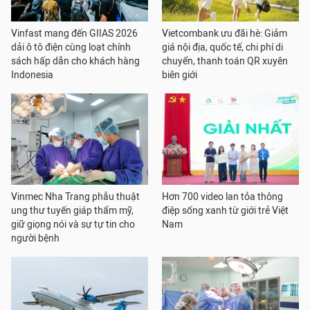
Vinfast mang đến GIIAS 2026
Vietcombank ưu đãi hè: Giảm
dải ô tô điện cùng loạt chính
giá nội địa, quốc tế, chi phí di
sách hấp dẫn cho khách hàng
chuyển, thanh toán QR xuyên
Indonesia
biên giới
Vinmec Nha Trang phẫu thuật
Hơn 700 video lan tỏa thông
ung thư tuyến giáp thẩm mỹ,
điệp sống xanh từ giới trẻ Việt
giữ giọng nói và sự tự tin cho
Nam
người bệnh