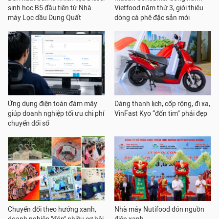
sinh học B5 đầu tiên từ Nhà
Vietfood năm thứ 3, giới thiệu
máy Lọc dầu Dung Quất
dòng cà phê đặc sản mới
Ứng dụng điện toán đám mây
Dáng thanh lịch, cốp rộng, đi xa,
giúp doanh nghiệp tối ưu chi phí
VinFast Kyo “đốn tim” phái đẹp
chuyển đổi số
Chuyển đổi theo hướng xanh,
Nhà máy Nutifood đón nguồn