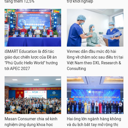
tăng thêm 12,5%
trợ khởi nghiệp
iSMART Education là đối tác
Vinmec dẫn đầu mức độ hài
giáo dục chiến lược của Đề án
lòng về chăm sóc sau điều trị tại
"Phú Quốc Hello World" hướng
Việt Nam theo DXL Research &
tới APEC 2027
Consulting
Masan Consumer chia sẻ kinh
Hai ông lớn ngành hàng không
nghiệm ứng dụng khoa học
và du lịch bắt tay mở rộng thị