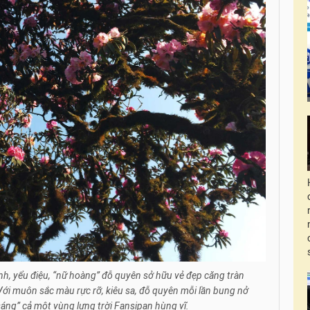
, yểu điệu, “nữ hoàng” đỗ quyên sở hữu vẻ đẹp căng tràn
ới muôn sắc màu rực rỡ, kiêu sa, đỗ quyên mỗi lần bung nở
p sáng” cả một vùng lưng trời Fansipan hùng vĩ.