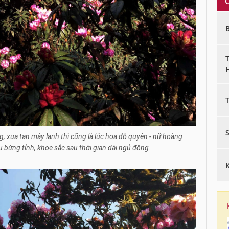
g, xua tan mây lạnh thì cũng là lúc hoa đỗ quyên - nữ hoàng
u bừng tỉnh, khoe sắc sau thời gian dài ngủ đông.