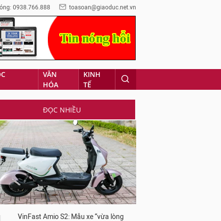
óng: 0938.766.888
toasoan@giaoduc.net.vn
ỌC
VĂN
KINH
HÓA
TẾ
ĐỌC NHIỀU
VinFast Amio S2: Mẫu xe “vừa lòng