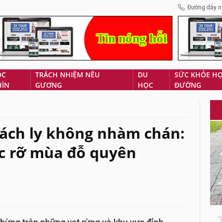
Đường dây n
ÓC
TRÁCH NHIỆM NÊU
DU
SỨC KHỎE H
HÌN
GƯƠNG
HỌC
ĐƯỜNG
 cách ly không nhàm chán:
c rỡ mùa đỗ quyên