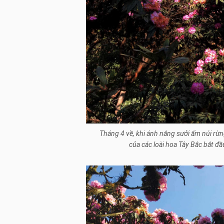
Tháng 4 về, khi ánh nắng sưởi ấm núi rừn
của các loài hoa Tây Bắc bắt đầ