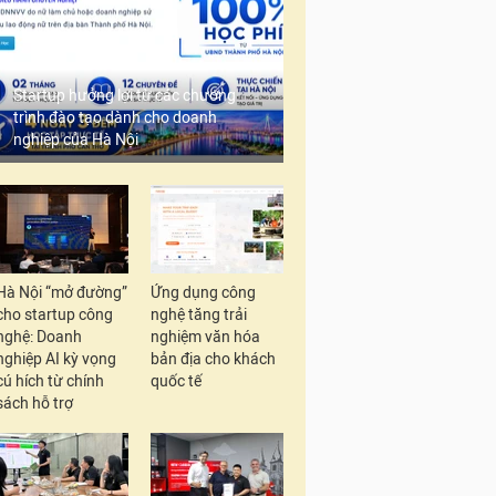
Startup hưởng lợi từ các chương
trình đào tạo dành cho doanh
nghiệp của Hà Nội
Hà Nội “mở đường”
Ứng dụng công
cho startup công
nghệ tăng trải
nghệ: Doanh
nghiệm văn hóa
nghiệp AI kỳ vọng
bản địa cho khách
cú hích từ chính
quốc tế
sách hỗ trợ