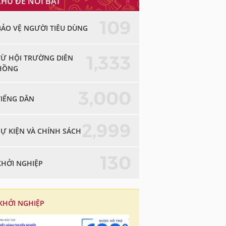
CHỦ ĐỀ NỔI BẬT
109
BẢO VỆ NGƯỜI TIÊU DÙNG
1,333
TỪ HỘI TRƯỜNG DIÊN
HỒNG
3,000
TIẾNG DÂN
2,999
SỰ KIỆN VÀ CHÍNH SÁCH
130
KHỞI NGHIỆP
KHỞI NGHIỆP