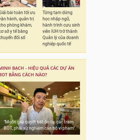
Giải bài toán tối ưu
Từng tạm dừng
vận hành, quản trị
học nhập ngũ,
cho phòng khám,
hành trình cựu sinh
cơ sở y tế bằng
viên IUH trở thành
chuyển đổi số
Quản lý của doanh
nghiệp quốc tế
MINH BẠCH - HIỆU QUẢ CÁC DỰ ÁN
BOT BẰNG CÁCH NÀO?
"Muốn giải quyết bất ổn tại các trạm
BOT, phải xử nghiêm cán bộ vi phạm"