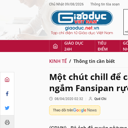
Chủ Nhật 09/08/2026
Thông tin tòa soạn
GIÁO DỤC
TIÊU
G
24H
ĐIỂM
N
KINH TẾ
Thông tin cần biết
Một chút chill để
ngắm Fansipan rự
08/04/2020 02:32
Quế Chi
Theo dõi trên