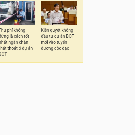
Thu phí không
Kiên quyết không
dừng là cách tốt
đầu tư dự án BOT
nhất ngăn chặn
mới vào tuyến
thất thoát ở dự án
đường độc đạo
BOT