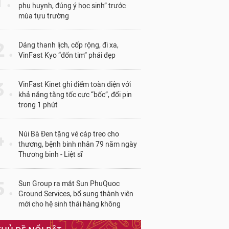
1 .
phụ huynh, đúng ý học sinh” trước
mùa tựu trường
 .
Dáng thanh lịch, cốp rộng, đi xa,
VinFast Kyo “đốn tim” phái đẹp
 .
VinFast Kinet ghi điểm toàn diện với
khả năng tăng tốc cực “bốc”, đổi pin
trong 1 phút
 .
Núi Bà Đen tặng vé cáp treo cho
thương, bệnh binh nhân 79 năm ngày
Thương binh - Liệt sĩ
 .
Sun Group ra mắt Sun PhuQuoc
Ground Services, bổ sung thành viên
mới cho hệ sinh thái hàng không