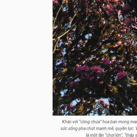
Khác với “công chúa” hoa ban mong manh
sức sống pha chút mạnh mẽ, quyền lực. V
là một lần “chơi lớn”, “thắ