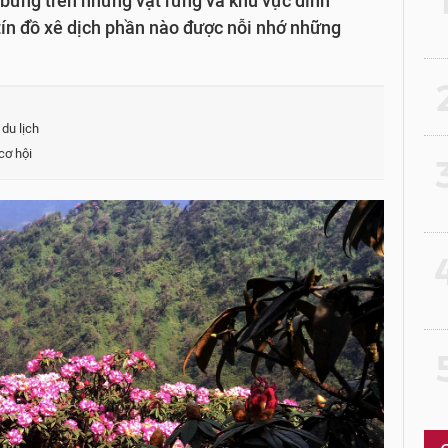
bừng trên những vạt rừng và khu vực đỉnh
tín đồ xê dịch phần nào được nỗi nhớ những
2
du lịch
cơ hội
3
4
5