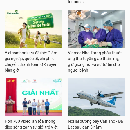
Indonesia
Vietcombank ưu đãi hè: Giảm
Vinmec Nha Trang phẫu thuật
giá nội địa, quốc tế, chi phí di
ung thư tuyến giáp thẩm mỹ,
chuyển, thanh toán QR xuyên
giữ giọng nói và sự tự tin cho
biên giới
người bệnh
Hơn 700 video lan tỏa thông
Nối lại đường bay Cần Thơ - Đà
điệp sống xanh từ giới trẻ Việt
Lạt sau gần 6 năm