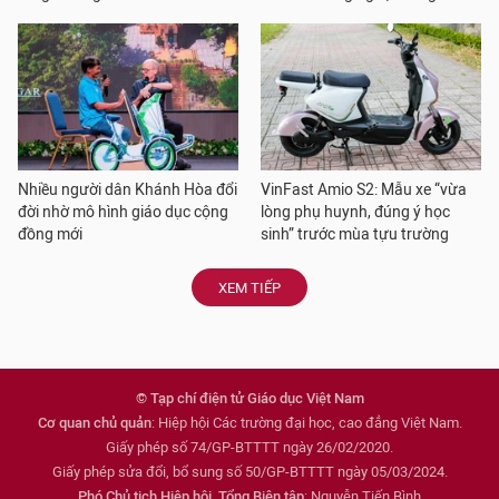
Nhiều người dân Khánh Hòa đổi
VinFast Amio S2: Mẫu xe “vừa
đời nhờ mô hình giáo dục cộng
lòng phụ huynh, đúng ý học
đồng mới
sinh” trước mùa tựu trường
XEM TIẾP
© Tạp chí điện tử Giáo dục Việt Nam
Cơ quan chủ quản
: Hiệp hội Các trường đại học, cao đẳng Việt Nam.
Giấy phép số 74/GP-BTTTT ngày 26/02/2020.
Giấy phép sửa đổi, bổ sung số 50/GP-BTTTT ngày 05/03/2024.
Phó Chủ tịch Hiệp hội, Tổng Biên tập
: Nguyễn Tiến Bình