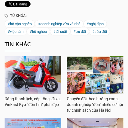
TỪ KHÓA:
#hộ cận nghèo
#doanh nghiệp vừa và nhỏ
#nghị định
#việc làm
#hộ nghèo
#lãi suất
#ưu đãi
#sửa đổi
TIN KHÁC
Dáng thanh lịch, cốp rộng, đi xa,
Chuyển đổi theo hướng xanh,
VinFast Kyo “đốn tim” phái đẹp
doanh nghiệp "đón" nhiều cơ hội
từ chính sách của Hà Nội