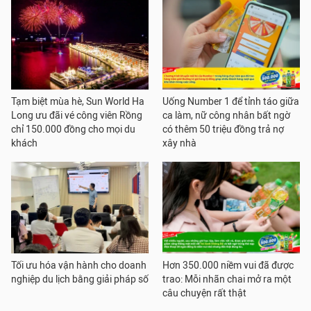
Tạm biệt mùa hè, Sun World Ha
Uống Number 1 để tỉnh táo giữa
Long ưu đãi vé công viên Rồng
ca làm, nữ công nhân bất ngờ
chỉ 150.000 đồng cho mọi du
có thêm 50 triệu đồng trả nợ
khách
xây nhà
Tối ưu hóa vận hành cho doanh
Hơn 350.000 niềm vui đã được
nghiệp du lịch bằng giải pháp số
trao: Mỗi nhãn chai mở ra một
câu chuyện rất thật