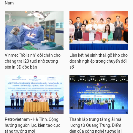
Nam
Vinmec “hồi sinh” đôi chân cho
Liên kết hệ sinh thái, gỡ khó cho
chàng trai 23 tuổi nhờ xương
doanh nghiệp trong chuyển đổi
sên in 3D độc bản
số
Petrovietnam - Hà Tĩnh: Cộng
Thành lập trung tâm giải mã
hưởng nguồn lực, kiến tạo cực
lượng tử Quang Trung: Điểm
tăng trưởng mới
đến của công nghệ tương lai