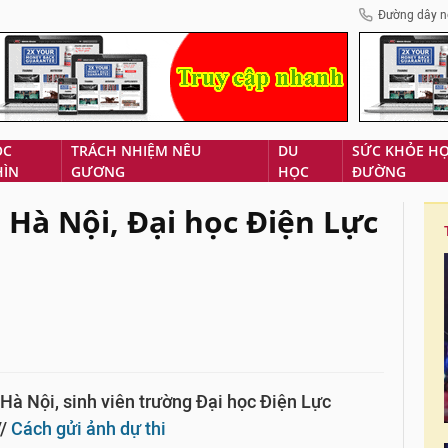
Đường dây n
ÓC
TRÁCH NHIỆM NÊU
DU
SỨC KHỎE H
HÌN
GƯƠNG
HỌC
ĐƯỜNG
Hà Nội, Đại học Điện Lực
à Nội, sinh viên trường Đại học Điện Lực
//
Cách gửi ảnh dự thi