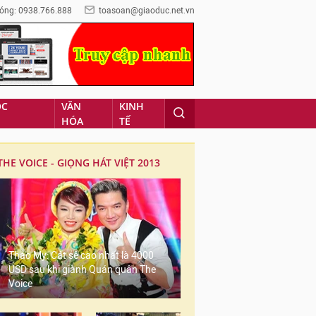
óng: 0938.766.888
toasoan@giaoduc.net.vn
ỌC
VĂN
KINH
HÓA
TẾ
THE VOICE - GIỌNG HÁT VIỆT 2013
Thảo My: Cát sê cao nhất là 4000
USD sau khi giành Quán quân The
Voice