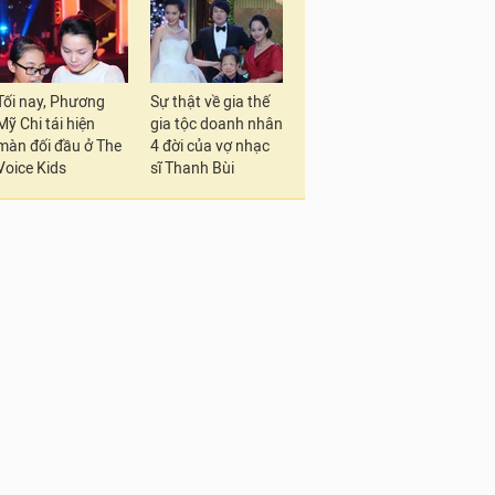
Tối nay, Phương
Sự thật về gia thế
Mỹ Chi tái hiện
gia tộc doanh nhân
màn đối đầu ở The
4 đời của vợ nhạc
Voice Kids
sĩ Thanh Bùi