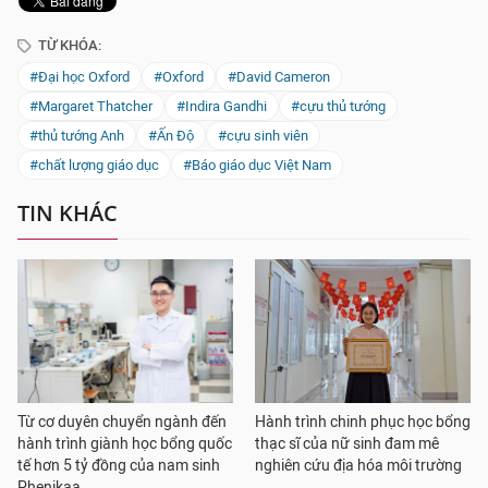
TỪ KHÓA:
#Đại học Oxford
#Oxford
#David Cameron
#Margaret Thatcher
#Indira Gandhi
#cựu thủ tướng
#thủ tướng Anh
#Ấn Độ
#cựu sinh viên
#chất lượng giáo dục
#Báo giáo dục Việt Nam
TIN KHÁC
Từ cơ duyên chuyển ngành đến
Hành trình chinh phục học bổng
hành trình giành học bổng quốc
thạc sĩ của nữ sinh đam mê
tế hơn 5 tỷ đồng của nam sinh
nghiên cứu địa hóa môi trường
Phenikaa