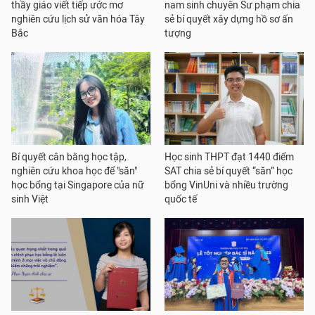
thầy giáo viết tiếp ước mơ
nam sinh chuyên Sư phạm chia
nghiên cứu lịch sử văn hóa Tây
sẻ bí quyết xây dựng hồ sơ ấn
Bắc
tượng
Bí quyết cân bằng học tập,
Học sinh THPT đạt 1440 điểm
nghiên cứu khoa học để "săn"
SAT chia sẻ bí quyết “săn” học
học bổng tại Singapore của nữ
bổng VinUni và nhiều trường
sinh Việt
quốc tế