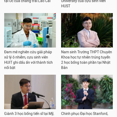
tại Úc của chàng trai Lào Cai
University của cựu sinh viên
HUST
Đam mê nghiên cứu giải pháp
Nam sinh Trường THPT Chuyên
xử lý ô nhiễm, cựu sinh viên
Khoa học tự nhiên trúng tuyển
HUIT ghi dấu ấn với thành tích
2 học bổng toàn phần tại Nhật
nổi bật
Bản
Giành 3 học bổng tiến sĩ tại Mỹ,
Chinh phục Đại học Stanford,