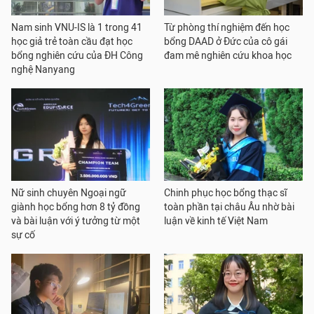
Nam sinh VNU-IS là 1 trong 41
Từ phòng thí nghiệm đến học
học giả trẻ toàn cầu đạt học
bổng DAAD ở Đức của cô gái
bổng nghiên cứu của ĐH Công
đam mê nghiên cứu khoa học
nghệ Nanyang
Nữ sinh chuyên Ngoại ngữ
Chinh phục học bổng thạc sĩ
giành học bổng hơn 8 tỷ đồng
toàn phần tại châu Âu nhờ bài
và bài luận với ý tưởng từ một
luận về kinh tế Việt Nam
sự cố