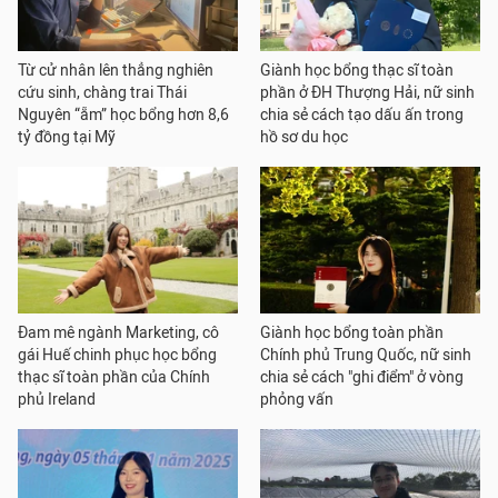
Từ cử nhân lên thẳng nghiên
Giành học bổng thạc sĩ toàn
cứu sinh, chàng trai Thái
phần ở ĐH Thượng Hải, nữ sinh
Nguyên “ẵm” học bổng hơn 8,6
chia sẻ cách tạo dấu ấn trong
tỷ đồng tại Mỹ
hồ sơ du học
Đam mê ngành Marketing, cô
Giành học bổng toàn phần
gái Huế chinh phục học bổng
Chính phủ Trung Quốc, nữ sinh
thạc sĩ toàn phần của Chính
chia sẻ cách "ghi điểm" ở vòng
phủ Ireland
phỏng vấn