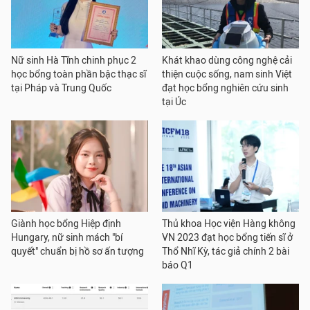
Nữ sinh Hà Tĩnh chinh phục 2
Khát khao dùng công nghệ cải
học bổng toàn phần bậc thạc sĩ
thiện cuộc sống, nam sinh Việt
tại Pháp và Trung Quốc
đạt học bổng nghiên cứu sinh
tại Úc
Giành học bổng Hiệp định
Thủ khoa Học viện Hàng không
Hungary, nữ sinh mách "bí
VN 2023 đạt học bổng tiến sĩ ở
quyết" chuẩn bị hồ sơ ấn tượng
Thổ Nhĩ Kỳ, tác giả chính 2 bài
báo Q1