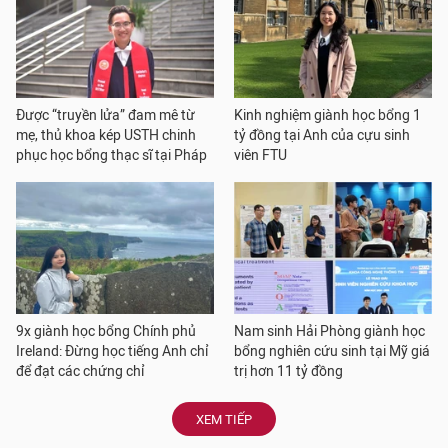
Được “truyền lửa” đam mê từ
Kinh nghiệm giành học bổng 1
mẹ, thủ khoa kép USTH chinh
tỷ đồng tại Anh của cựu sinh
phục học bổng thạc sĩ tại Pháp
viên FTU
9x giành học bổng Chính phủ
Nam sinh Hải Phòng giành học
Ireland: Đừng học tiếng Anh chỉ
bổng nghiên cứu sinh tại Mỹ giá
để đạt các chứng chỉ
trị hơn 11 tỷ đồng
XEM TIẾP