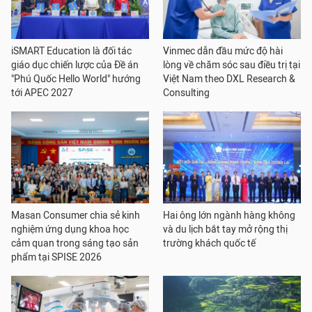
iSMART Education là đối tác
Vinmec dẫn đầu mức độ hài
giáo dục chiến lược của Đề án
lòng về chăm sóc sau điều trị tại
"Phú Quốc Hello World" hướng
Việt Nam theo DXL Research &
tới APEC 2027
Consulting
Masan Consumer chia sẻ kinh
Hai ông lớn ngành hàng không
nghiệm ứng dụng khoa học
và du lịch bắt tay mở rộng thị
cảm quan trong sáng tạo sản
trường khách quốc tế
phẩm tại SPISE 2026