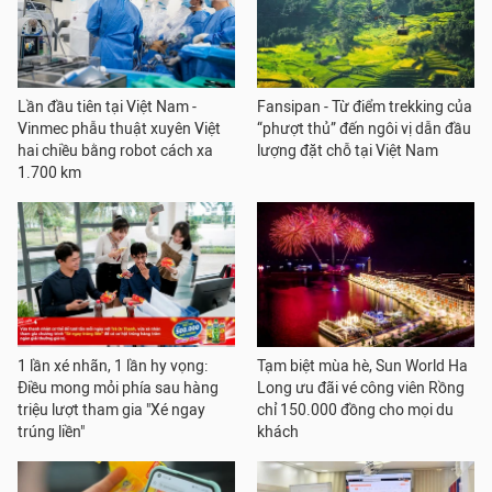
Lần đầu tiên tại Việt Nam -
Fansipan - Từ điểm trekking của
Vinmec phẫu thuật xuyên Việt
“phượt thủ” đến ngôi vị dẫn đầu
hai chiều bằng robot cách xa
lượng đặt chỗ tại Việt Nam
1.700 km
1 lần xé nhãn, 1 lần hy vọng:
Tạm biệt mùa hè, Sun World Ha
Điều mong mỏi phía sau hàng
Long ưu đãi vé công viên Rồng
triệu lượt tham gia "Xé ngay
chỉ 150.000 đồng cho mọi du
trúng liền"
khách