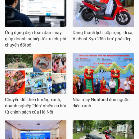
Ứng dụng điện toán đám mây
Dáng thanh lịch, cốp rộng, đi xa,
giúp doanh nghiệp tối ưu chi phí
VinFast Kyo “đốn tim” phái đẹp
chuyển đổi số
Chuyển đổi theo hướng xanh,
Nhà máy Nutifood đón nguồn
doanh nghiệp "đón" nhiều cơ hội
điện xanh
từ chính sách của Hà Nội