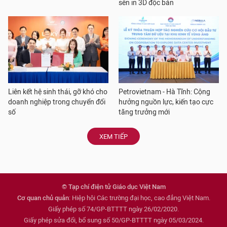
sên in 3D độc bản
Liên kết hệ sinh thái, gỡ khó cho
Petrovietnam - Hà Tĩnh: Cộng
doanh nghiệp trong chuyển đổi
hưởng nguồn lực, kiến tạo cực
số
tăng trưởng mới
XEM TIẾP
© Tạp chí điện tử Giáo dục Việt Nam
Cơ quan chủ quản
: Hiệp hội Các trường đại học, cao đẳng Việt Nam.
Giấy phép số 74/GP-BTTTT ngày 26/02/2020.
Giấy phép sửa đổi, bổ sung số 50/GP-BTTTT ngày 05/03/2024.