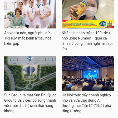
Ăn vào là nôn, người phụ nữ
Nhận tin nhắn trúng 100 triệu
TP.HCM mắc bệnh lý tiêu hóa
nhờ uống Number 1 giữa ca
hiếm gặp
làm, nữ công nhân nghĩ mình bị
lừa
Sun Group ra mắt Sun PhuQuoc
Hà Nội thúc đẩy doanh nghiệp
Ground Services, bổ sung thành
nhỏ và vừa ứng dụng AI,
viên mới cho hệ sinh thái hàng
thương mại điện tử để bứt phá
không
tăng trưởng