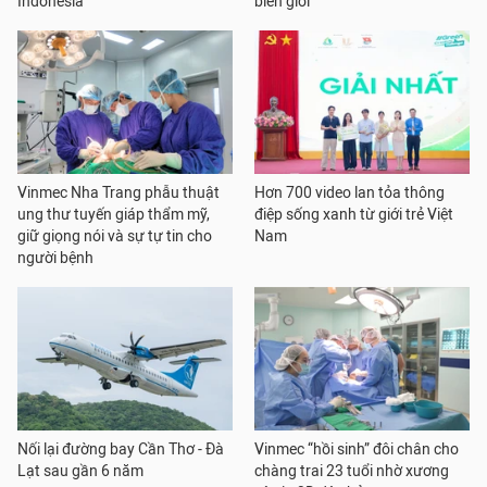
Indonesia
biên giới
Vinmec Nha Trang phẫu thuật
Hơn 700 video lan tỏa thông
ung thư tuyến giáp thẩm mỹ,
điệp sống xanh từ giới trẻ Việt
giữ giọng nói và sự tự tin cho
Nam
người bệnh
Nối lại đường bay Cần Thơ - Đà
Vinmec “hồi sinh” đôi chân cho
Lạt sau gần 6 năm
chàng trai 23 tuổi nhờ xương