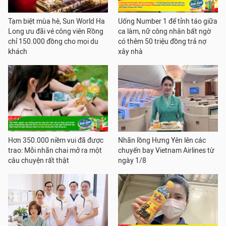
Tạm biệt mùa hè, Sun World Ha
Uống Number 1 để tỉnh táo giữa
Long ưu đãi vé công viên Rồng
ca làm, nữ công nhân bất ngờ
chỉ 150.000 đồng cho mọi du
có thêm 50 triệu đồng trả nợ
khách
xây nhà
Hơn 350.000 niềm vui đã được
Nhãn lồng Hưng Yên lên các
trao: Mỗi nhãn chai mở ra một
chuyến bay Vietnam Airlines từ
câu chuyện rất thật
ngày 1/8