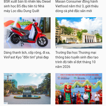
BSR xuất bán lô nhiên liệu Diesel
Masan Consumer đồng hành
sinh học B5 đầu tiên từ Nhà
Vietfood năm thứ 3, giới thiệu
máy Lọc dầu Dung Quất
dòng cà phê đặc sản mới
Dáng thanh lịch, cốp rộng, đi xa,
Trường Đại học Thương mại
VinFast Kyo “đốn tim” phái đẹp
thông báo tuyển sinh đào tạo
trình độ tiến sĩ đợt tháng 10
năm 2026