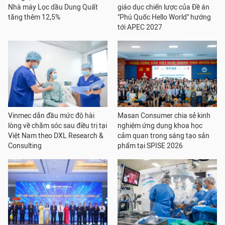
Nhà máy Lọc dầu Dung Quất
giáo dục chiến lược của Đề án
tăng thêm 12,5%
"Phú Quốc Hello World" hướng
tới APEC 2027
Vinmec dẫn đầu mức độ hài
Masan Consumer chia sẻ kinh
lòng về chăm sóc sau điều trị tại
nghiệm ứng dụng khoa học
Việt Nam theo DXL Research &
cảm quan trong sáng tạo sản
Consulting
phẩm tại SPISE 2026