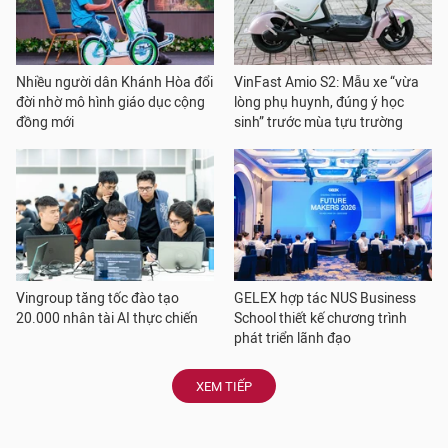
Nhiều người dân Khánh Hòa đổi
VinFast Amio S2: Mẫu xe “vừa
đời nhờ mô hình giáo dục cộng
lòng phụ huynh, đúng ý học
đồng mới
sinh” trước mùa tựu trường
Vingroup tăng tốc đào tạo
GELEX hợp tác NUS Business
20.000 nhân tài AI thực chiến
School thiết kế chương trình
phát triển lãnh đạo
XEM TIẾP