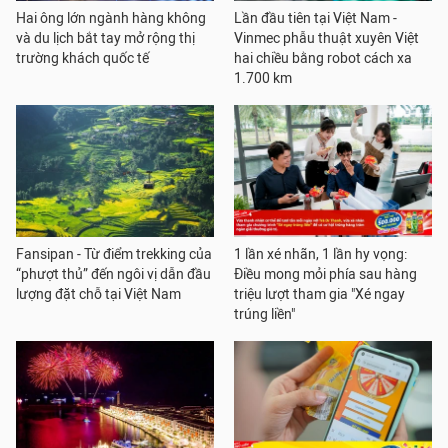
Hai ông lớn ngành hàng không
Lần đầu tiên tại Việt Nam -
và du lịch bắt tay mở rộng thị
Vinmec phẫu thuật xuyên Việt
trường khách quốc tế
hai chiều bằng robot cách xa
1.700 km
Fansipan - Từ điểm trekking của
1 lần xé nhãn, 1 lần hy vọng:
“phượt thủ” đến ngôi vị dẫn đầu
Điều mong mỏi phía sau hàng
lượng đặt chỗ tại Việt Nam
triệu lượt tham gia "Xé ngay
trúng liền"