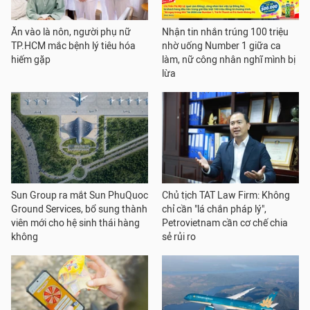
Ăn vào là nôn, người phụ nữ
Nhận tin nhắn trúng 100 triệu
TP.HCM mắc bệnh lý tiêu hóa
nhờ uống Number 1 giữa ca
hiếm gặp
làm, nữ công nhân nghĩ mình bị
lừa
Sun Group ra mắt Sun PhuQuoc
Chủ tịch TAT Law Firm: Không
Ground Services, bổ sung thành
chỉ cần "lá chắn pháp lý",
viên mới cho hệ sinh thái hàng
Petrovietnam cần cơ chế chia
không
sẻ rủi ro