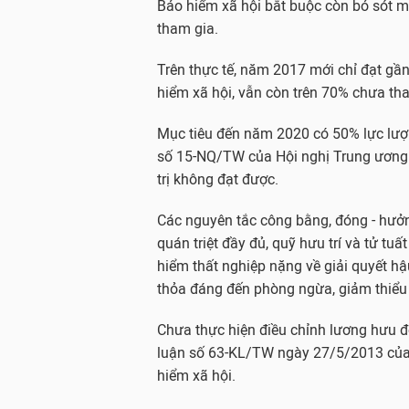
Bảo hiểm xã hội bắt buộc còn bỏ sót 
tham gia.
Trên thực tế, năm 2017 mới chỉ đạt gầ
hiểm xã hội, vẫn còn trên 70% chưa th
Mục tiêu đến năm 2020 có 50% lực lượ
số 15-NQ/TW của Hội nghị Trung ương
trị không đạt được.
Các nguyên tắc công bằng, đóng - hưở
quán triệt đầy đủ, quỹ hưu trí và tử tu
hiểm thất nghiệp nặng về giải quyết h
thỏa đáng đến phòng ngừa, giảm thiểu t
Chưa thực hiện điều chỉnh lương hưu độ
luận số 63-KL/TW ngày 27/5/2013 của
hiểm xã hội.