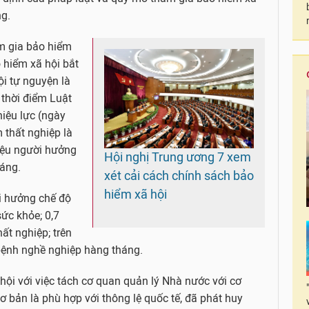
ng.
m gia bảo hiểm
o hiểm xã hội bắt
ội tự nguyện là
i thời điểm Luật
iệu lực (ngày
 thất nghiệp là
triệu người hưởng
Hội nghị Trung ương 7 xem
háng.
xét cải cách chính sách bảo
hiểm xã hội
ời hưởng chế độ
ức khỏe; 0,7
hất nghiệp; trên
bệnh nghề nghiệp hàng tháng.
hội với việc tách cơ quan quản lý Nhà nước với cơ
ơ bản là phù hợp với thông lệ quốc tế, đã phát huy