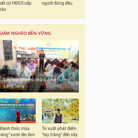
bất cứ HĐGS cấp
người đứng đầu
nào
GIẢM NGHÈO BỀN VỮNG
Lớp học xóa mù chữ ở điểm trường
Làng Sáng
"Đánh thức mùa
Từ xuất phát điểm
vàng" vươn lên làm
"tay trắng" đến xây