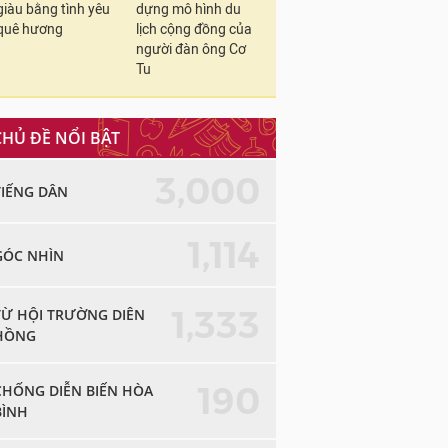
giàu bằng tình yêu
dựng mô hình du
quê hương
lịch cộng đồng của
người đàn ông Cơ
Tu
CHỦ ĐỀ NỔI BẬT
3,000
TIẾNG DÂN
1,114
GÓC NHÌN
1,333
TỪ HỘI TRƯỜNG DIÊN
HỒNG
190
CHỐNG DIỄN BIẾN HÒA
BÌNH