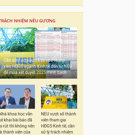
TRÁCH NHIỆM NÊU GƯƠNG
Cần sớm có câu trả lời về 2 thành
viên HĐGS ngành Kinh tế đến từ NEU
để mùa xét duyệt 2025 minh bạch
Nhà khoa học vẫn
NEU vượt số thành
kê khai bài báo đã
viên tham gia
bị rút thì không nên
HĐGS Kinh tế, cần
là thành viên của
xử lý trách nhiệm