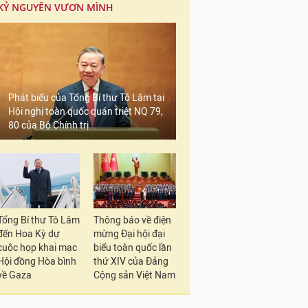
KỶ NGUYÊN VƯƠN MÌNH
Phát biểu của Tổng Bí thư Tô Lâm tại
Hội nghị toàn quốc quán triệt NQ 79,
80 của Bộ Chính trị
Tổng Bí thư Tô Lâm
Thông báo về điện
đến Hoa Kỳ dự
mừng Đại hội đại
cuộc họp khai mạc
biểu toàn quốc lần
Hội đồng Hòa bình
thứ XIV của Đảng
về Gaza
Cộng sản Việt Nam