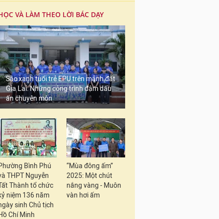
HỌC VÀ LÀM THEO LỜI BÁC DẠY
Sắc xanh tuổi trẻ EPU trên mảnh đất
Gia Lai: Những công trình đậm dấu
ấn chuyên môn
Phường Bình Phú
“Mùa đông ấm”
và THPT Nguyễn
2025: Một chút
Tất Thành tổ chức
nắng vàng - Muôn
kỷ niệm 136 năm
vàn hơi ấm
ngày sinh Chủ tịch
Hồ Chí Minh