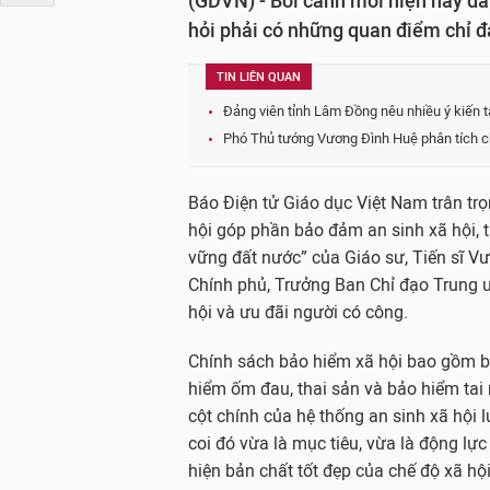
(GDVN) - Bối cảnh mới hiện nay đan
hỏi phải có những quan điểm chỉ đ
TIN LIÊN QUAN
Đảng viên tỉnh Lâm Đồng nêu nhiều ý kiến 
Phó Thủ tướng Vương Đình Huệ phân tích ch
Báo Điện tử Giáo dục Việt Nam trân trọ
hội góp phần bảo đảm an sinh xã hội, t
vững đất nước” của Giáo sư, Tiến sĩ Vư
Chính phủ, Trưởng Ban Chỉ đạo Trung ư
hội và ưu đãi người có công.
Chính sách bảo hiểm xã hội bao gồm bảo
hiểm ốm đau, thai sản và bảo hiểm tai n
cột chính của hệ thống an sinh xã hội 
coi đó vừa là mục tiêu, vừa là động lực
hiện bản chất tốt đẹp của chế độ xã hộ