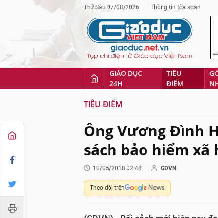
Thứ Sáu 07/08/2026
Thông tin tòa soạn
GIÁO DỤC
TIÊU
G
24H
ĐIỂM
N
TIÊU ĐIỂM
Ông Vương Đình Hu
sách bảo hiểm xã 
10/05/2018 02:48
GDVN
Theo dõi trên