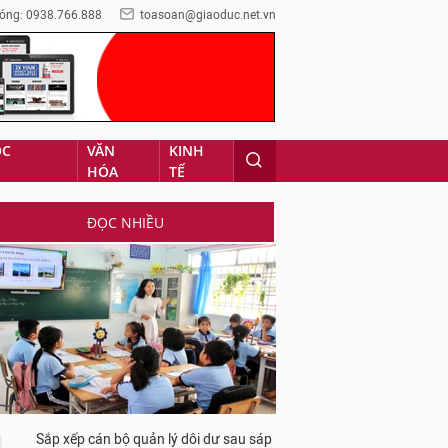
óng: 0938.766.888
toasoan@giaoduc.net.vn
ỌC
VĂN
KINH
HÓA
TẾ
ĐỌC NHIỀU
Sắp xếp cán bộ quản lý dôi dư sau sáp