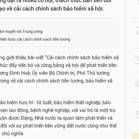
g đặt ra nhiều cơ hội, thách thức đan xen đòi
ạo về cải cách chính sách bảo hiểm xã hội.
2
tâm huyết với Trung ương
iến lược cải cách chính sách tiền lương
3
ng giới thiệu bài viết “Cải cách chính sách bảo hiểm xã
húc đẩy tiến bộ và công bằng xã hội để phát triển bền
ơng Đình Huệ, Ủy viên Bộ Chính trị, Phó Thủ tướng
4
ơng về cải cách chính sách tiền lương, bảo hiểm xã
 hiểm hưu trí - tử tuất; bảo hiểm thất nghiệp; bảo
ạn lao động, bệnh nghề nghiệp, với vai trò là một trụ
5
luôn được Đảng, Nhà nước ta quan tâm phát triển và
 đối với sự phát triển bền vững đất nước cũng như thể
i chủ nghĩa.