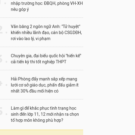
1 .
nhập trường học: ĐBQH, phòng VH-XH
nêu góp ý
 .
Văn bằng 2 ngôn ngữ Anh: "Tử huyệt"
khiến nhiều lãnh đạo, cán bộ CSGDĐH,
rơi vào lao lý, vi phạm
 .
Chuyên gia, đại biểu quốc hội "hiến kế"
cải tiến kỳ thi tốt nghiệp THPT
 .
Hải Phòng đẩy mạnh sắp xếp mạng
lưới cơ sở giáo dục, phấn đấu giảm ít
nhất 30% đầu mối hiện có
 .
Làm gì để khắc phục tình trạng học
sinh đến lớp 11, 12 mới nhận ra chọn
tổ hợp môn không phù hợp?