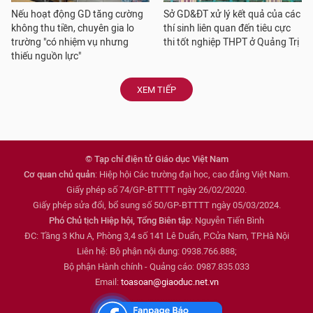
Nếu hoạt động GD tăng cường
Sở GD&ĐT xử lý kết quả của các
không thu tiền, chuyên gia lo
thí sinh liên quan đến tiêu cực
trường "có nhiệm vụ nhưng
thi tốt nghiệp THPT ở Quảng Trị
thiếu nguồn lực"
XEM TIẾP
© Tạp chí điện tử Giáo dục Việt Nam
Cơ quan chủ quản
: Hiệp hội Các trường đại học, cao đẳng Việt Nam.
Giấy phép số 74/GP-BTTTT ngày 26/02/2020.
Giấy phép sửa đổi, bổ sung số 50/GP-BTTTT ngày 05/03/2024.
Phó Chủ tịch Hiệp hội, Tổng Biên tập
: Nguyễn Tiến Bình
ĐC: Tầng 3 Khu A, Phòng 3,4 số 141 Lê Duẩn, P.Cửa Nam, TP.Hà Nội
Liên hệ: Bộ phận nội dung: 0938.766.888;
Bộ phận Hành chính - Quảng cáo: 0987.835.033
Email:
toasoan@giaoduc.net.vn