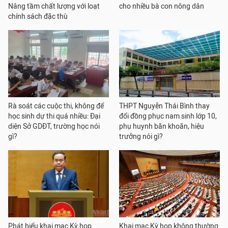
Nâng tầm chất lượng với loạt
cho nhiều bà con nông dân
chính sách đặc thù
Rà soát các cuộc thi, không để
THPT Nguyễn Thái Bình thay
học sinh dự thi quá nhiều: Đại
đổi đồng phục nam sinh lớp 10,
diện Sở GDĐT, trường học nói
phụ huynh băn khoăn, hiệu
gì?
trưởng nói gì?
Phát biểu khai mạc Kỳ họp
Khai mạc Kỳ họp không thường