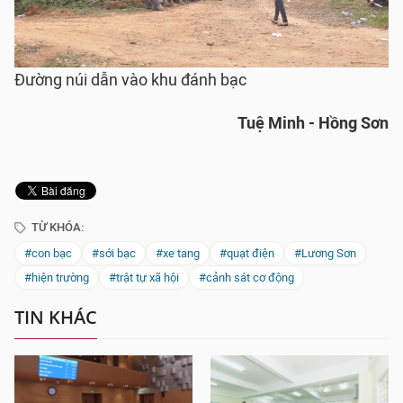
Đường núi dẫn vào khu đánh bạc
Tuệ Minh - Hồng Sơn
TỪ KHÓA:
#con bạc
#sới bạc
#xe tang
#quạt điện
#Lương Sơn
#hiện trường
#trật tự xã hội
#cảnh sát cơ động
TIN KHÁC