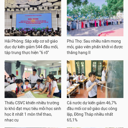
Hải Phòng: Sắp xếp cơ sở giáo
Phú Thọ: Sau nhiều năm mong
dục dự kiến giảm 544 đầu mối,
mỏi, giáo viên phấn khởi vì được
tập trung thực hiện “6 rõ”
thăng hạng II
Thiếu CSVC khiến nhiều trường
Cả nước dự kiến giảm 46,7%
lo khó đạt mục tiêu mỗi học sinh
đầu mối cơ sở giáo dục công
học ít nhất 1 môn thể thao,
lập, Đồng Tháp nhiều nhất
nhạc cụ
65,1%