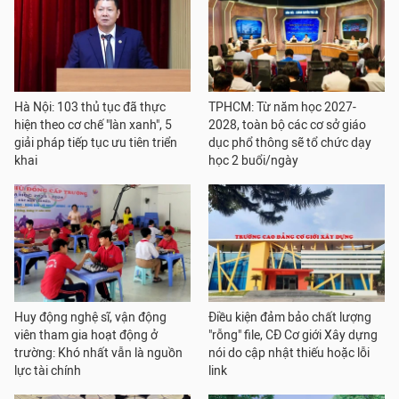
Hà Nội: 103 thủ tục đã thực
TPHCM: Từ năm học 2027-
hiện theo cơ chế "làn xanh", 5
2028, toàn bộ các cơ sở giáo
giải pháp tiếp tục ưu tiên triển
dục phổ thông sẽ tổ chức dạy
khai
học 2 buổi/ngày
Huy động nghệ sĩ, vận động
Điều kiện đảm bảo chất lượng
viên tham gia hoạt động ở
"rỗng" file, CĐ Cơ giới Xây dựng
trường: Khó nhất vẫn là nguồn
nói do cập nhật thiếu hoặc lỗi
lực tài chính
link