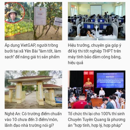
Áp dụng VietGAP, người trồng
Hiệu trưởng, chuyên gia góp ý
bưởi tại xã Yên Bài "làm tốt, làm
để kỳ thi tốt nghiệp THPT trên
sạch" để nâng giá trị sản phẩm
máy tính bảo đảm công bằng,
hiệu quả
Nghệ An: Có trường điểm chuẩn
Tổ chức thi lại cho 100% thí sinh
vào 10 chưa đến 3 điểm/môn,
Chuyên Tuyên Quang là phương
lãnh đạo nhà trường nói gì?
án “hợp tình, hợp lý, hợp pháp”