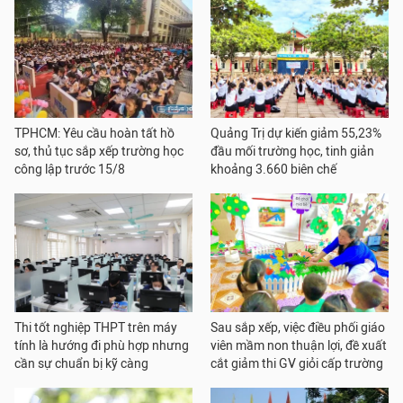
TPHCM: Yêu cầu hoàn tất hồ
Quảng Trị dự kiến giảm 55,23%
sơ, thủ tục sắp xếp trường học
đầu mối trường học, tinh giản
công lập trước 15/8
khoảng 3.660 biên chế
Thi tốt nghiệp THPT trên máy
Sau sắp xếp, việc điều phối giáo
tính là hướng đi phù hợp nhưng
viên mầm non thuận lợi, đề xuất
cần sự chuẩn bị kỹ càng
cắt giảm thi GV giỏi cấp trường