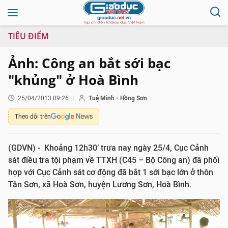
TIÊU ĐIỂM
Ảnh: Công an bắt sới bạc
"khủng" ở Hoà Bình
25/04/2013 09:26
Tuệ Minh - Hồng Sơn
Theo dõi trên
(GDVN) - Khoảng 12h30’ trưa nay ngày 25/4, Cục Cảnh
sát điều tra tội phạm về TTXH (C45 – Bộ Công an) đã phối
hợp với Cục Cảnh sát cơ động đã bắt 1 sới bạc lớn ở thôn
Tân Sơn, xã Hoà Sơn, huyện Lương Sơn, Hoà Bình.