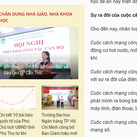
học đề án này hiện đa
CHÂN DUNG NHÀ GIÁO, NHÀ KHOA
Sự ra đời của cuộc c
HỌC
Cho đến nay, nhân lo
Cuộc cách mạng công
động cơ hơi nước, mở
khí.
Bà Trần Thị Huyền được bổ nhiệm
giữ chức Giám đốc Sở Giáo dục và
Cuộc cách mạng công
Đào tạo TP Cần Thơ
với sự ra đời của điệ
Cuộc cách mạng công
phát minh ra bóng bán 
máy tính, điện thoại, 
Chi tiết 10 bài báo
Trường Đại học
quốc tế của Phó
Ngân hàng TP. Hồ
Cuộc cách mạng công
Chủ tịch UBND tỉnh
Chí Minh công bố
mạng số.
Phú Thọ từ khi
Ban Giám hiệu mới