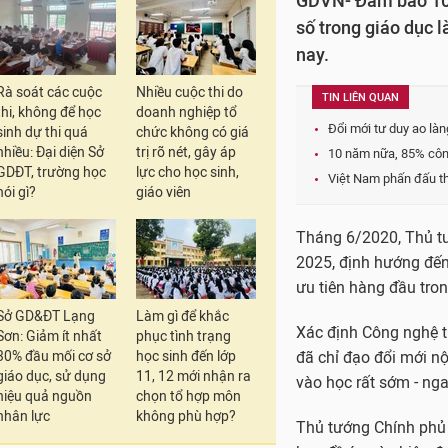
GDVN- Đảm bảo 100%
số trong giáo dục l
nay.
Rà soát các cuộc
Nhiều cuộc thi do
TIN LIÊN QUAN
thi, không để học
doanh nghiệp tổ
Đổi mới tư duy ao làn
sinh dự thi quá
chức không có giá
nhiều: Đại diện Sở
trị rõ nét, gây áp
10 năm nữa, 85% công
GDĐT, trường học
lực cho học sinh,
Việt Nam phấn đấu th
nói gì?
giáo viên
Tháng 6/2020, Thủ tư
2025, định hướng đến
ưu tiên hàng đầu trong
Sở GD&ĐT Lạng
Làm gì để khắc
Xác định Công nghệ t
Sơn: Giảm ít nhất
phục tình trạng
30% đầu mối cơ sở
học sinh đến lớp
đã chỉ đạo đổi mới n
giáo dục, sử dụng
11, 12 mới nhận ra
vào học rất sớm - nga
hiệu quả nguồn
chọn tổ hợp môn
nhân lực
không phù hợp?
Thủ tướng Chính phủ 