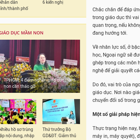
Nhân dân
6 kiến nghị
Đây là một hệ sinh t
tỉnh/thành phố
thuật số; tạo ra trải
Giáo viên và học sinh
GIÁO DỤC MẦM NON
thức không chỉ bạn bè
…
Chuyển đổi số (Digita
chúng ta từ thế giới 
TPHCM: 4 điểm nghẽn giáo dục mầm
Sự tham gia ngày càn
non cần tháo gỡ
làm thay đổi căn bản 
Vai trò của ngoại ngữ
nghệ số
Chắc chắn để đáp ứn
Nhiều hồ sơ trùng
Thứ trưởng Bộ
trong giáo dục thì vai
lặp nội dung, nhập
GD&ĐT: Giảm thủ