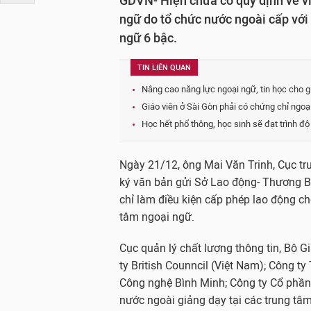
GDVN- Hiện chưa có quy định về vi
ngữ do tổ chức nước ngoài cấp với
ngữ 6 bậc.
TIN LIÊN QUAN
Nâng cao năng lực ngoại ngữ, tin học cho g
Giáo viên ở Sài Gòn phải có chứng chỉ ngoạ
Học hết phổ thông, học sinh sẽ đạt trình đ
Ngày 21/12, ông Mai Văn Trinh, Cục tr
ký văn bản gửi Sở Lao động- Thương B
chỉ làm điều kiện cấp phép lao động c
tâm ngoại ngữ.
Cục quản lý chất lượng thông tin, Bộ 
ty British Counncil (Việt Nam); Công t
Công nghệ Bình Minh; Công ty Cổ phần
nước ngoài giảng dạy tại các trung tâm