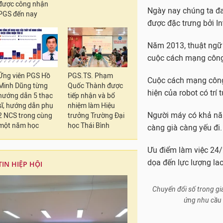
được công nhận
Ngày nay chúng ta đa
PGS đến nay
được đặc trưng bởi In
Năm 2013, thuật ng
cuộc cách mạng công 
Ứng viên PGS Hồ
PGS.TS. Phạm
Cuộc cách mạng công 
Minh Dũng từng
Quốc Thành được
hiện của robot có trí
hướng dẫn 5 thạc
tiếp nhận và bổ
sĩ, hướng dẫn phụ
nhiệm làm Hiệu
Người máy có khả năng
2 NCS trong cùng
trưởng Trường Đại
một năm học
học Thái Bình
càng già càng yếu đi.
Ưu điểm làm việc 24/
dọa đến lực lượng la
TIN HIỆP HỘI