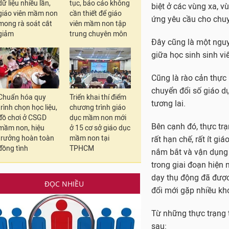
quan trọng, nếu không
dữ liệu nhiều lần,
tục, báo cáo không
giáo viên mầm non
cần thiết để giáo
đang hướng tới.
mong rà soát cắt
viên mầm non tập
giảm
trung chuyên môn
Về nhân lực số, ở bậ
học, Ngoại ngữ sẽ đư
ghép trong các môn h
nghệ để giải quyết cá
Chuẩn hóa quy
Triển khai thí điểm
Do đó, vai trò của ng
trình chọn học liệu,
chương trình giáo
giáo dục. Nơi nào giá
đồ chơi ở CSGD
dục mầm non mới
chuyển đổi số trong g
mầm non, hiệu
ở 15 cơ sở giáo dục
trưởng hoàn toàn
mầm non tại
Một số giải pháp hiện
đồng tình
TPHCM
Thực trạng hiện nay, 
máy in, máy quyét), đ
ĐỌC NHIỀU
biệt ở các vùng xa, v
ứng yêu cầu cho chuyể