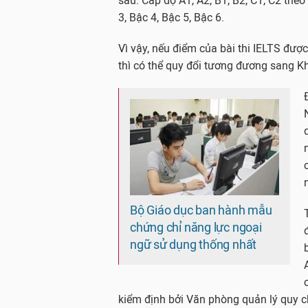
sau: Cấp độ A1, A2, B1, B2, C1, C2 theo
3, Bậc 4, Bậc 5, Bậc 6.
Vì vậy, nếu điểm của bài thi IELTS đ
thì có thể quy đổi tương đương sang K
Bộ Giáo dục ban hành mẫu
chứng chỉ năng lực ngoại
ngữ sử dụng thống nhất
kiểm định bởi Văn phòng quản lý quy c