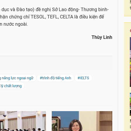
áo dục và Đào tạo) đề nghị Sở Lao động- Thương binh-
nhận chứng chỉ TESOL, TEFL, CELTA là điều kiện để
ên nước ngoài.
Thùy Linh
 năng lực ngoại ngữ
#trình độ tiếng Anh
#IELTS
lý chất lượng