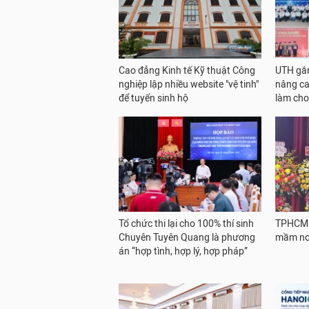
Cao đẳng Kinh tế Kỹ thuật Công
UTH gắn
nghiệp lập nhiều website "vệ tinh"
nâng ca
để tuyển sinh hộ
làm cho
Tổ chức thi lại cho 100% thí sinh
TPHCM: 
Chuyên Tuyên Quang là phương
mầm no
án “hợp tình, hợp lý, hợp pháp”