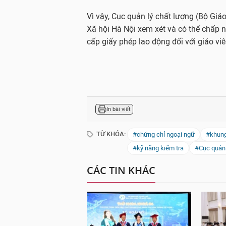
Vì vậy, Cục quản lý chất lượng (Bộ Gi
Xã hội Hà Nội xem xét và có thể chấp 
cấp giấy phép lao động đối với giáo vi
In bài viết
TỪ KHÓA:
#chứng chỉ ngoại ngữ
#khung
#kỹ năng kiểm tra
#Cục quản 
CÁC TIN KHÁC