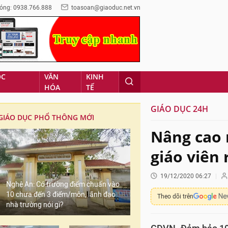
óng: 0938.766.888
toasoan@giaoduc.net.vn
ỌC
VĂN
KINH
HÓA
TẾ
GIÁO DỤC 24H
GIÁO DỤC PHỔ THÔNG MỚI
Nâng cao 
giáo viên
19/12/2020 06:27
Nghệ An: Có trường điểm chuẩn vào
10 chưa đến 3 điểm/môn, lãnh đạo
Theo dõi trên
nhà trường nói gì?