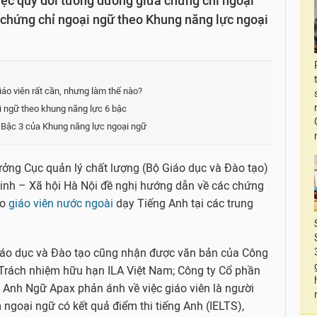
ệc quy đổi tương đương giữa chứng chỉ ngoại
 chứng chỉ ngoại ngữ theo Khung năng lực ngoại
iáo viên rất cần, nhưng làm thế nào?
i ngữ theo khung năng lực 6 bậc
ộ Bậc 3 của Khung năng lực ngoại ngữ
ưởng Cục quản lý chất lượng (Bộ Giáo dục và Đào tạo)
inh – Xã hội Hà Nội đề nghị hướng dẫn về các chứng
ho
giáo viên nước ngoài
dạy Tiếng Anh tại các trung
Giáo dục và Đào tạo cũng nhận được văn bản của Công
y Trách nhiệm hữu hạn ILA Việt Nam; Công ty Cổ phần
 Anh Ngữ Apax phản ánh về việc giáo viên là người
 ngoại ngữ có kết quả điểm thi tiếng Anh (IELTS),