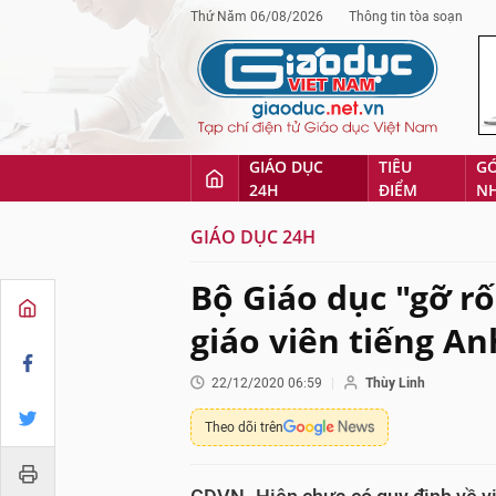
Thứ Năm 06/08/2026
Thông tin tòa soạn
GIÁO DỤC
TIÊU
G
24H
ĐIỂM
N
GIÁO DỤC 24H
Bộ Giáo dục "gỡ rố
giáo viên tiếng A
22/12/2020 06:59
Thùy Linh
Theo dõi trên