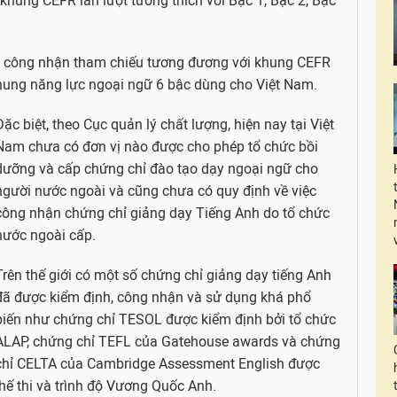
 khung CEFR lần lượt tương thích với Bậc 1, Bậc 2, Bậc
ược công nhận tham chiếu tương đương với khung CEFR
hung năng lực ngoại ngữ 6 bậc dùng cho Việt Nam.
Đặc biệt, theo Cục quản lý chất lượng, hiện nay tại Việt
Nam chưa có đơn vị nào được cho phép tổ chức bồi
dưỡng và cấp chứng chỉ đào tạo dạy ngoại ngữ cho
người nước ngoài và cũng chưa có quy định về việc
công nhận chứng chỉ giảng dạy Tiếng Anh do tổ chức
nước ngoài cấp.
Trên thế giới có một số chứng chỉ giảng dạy tiếng Anh
đã được kiểm định, công nhận và sử dụng khá phổ
biến như chứng chỉ TESOL được kiểm định bởi tổ chức
ALAP, chứng chỉ TEFL của Gatehouse awards và chứng
chỉ CELTA của Cambridge Assessment English được
hế thi và trình độ Vương Quốc Anh.