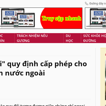
Đường dây n
ÓC
TRÁCH NHIỆM NÊU
DU
SỨC KHỎE H
HÌN
GƯƠNG
HỌC
ĐƯỜNG
i" quy định cấp phép cho
nh nước ngoài