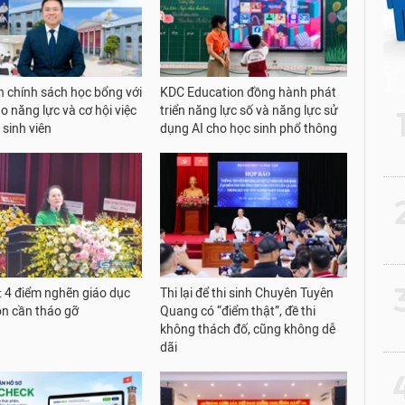
 chính sách học bổng với
KDC Education đồng hành phát
o năng lực và cơ hội việc
triển năng lực số và năng lực sử
 sinh viên
dụng AI cho học sinh phổ thông
2
3
4 điểm nghẽn giáo dục
Thi lại để thi sinh Chuyên Tuyên
n cần tháo gỡ
Quang có “điểm thật”, đề thi
không thách đố, cũng không dễ
dãi
4