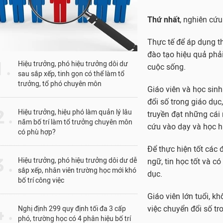
Đây cũng là một nguy
giữa học sinh sinh vi
Cũng là rào cản thực
chuyển đổi số giáo d
tương lai.
1 .
Hiệu trưởng, phó hiệu trưởng dôi dư
sau sắp xếp, tinh gọn có thể làm tổ
trưởng, tổ phó chuyên môn
Bên cạnh đó, thực tr
rất hạn chế, rất ít gi
nắm bắt và vận dụng
 .
Hiệu trưởng, hiệu phó làm quản lý lâu
trong giai đoạn hiện n
năm bố trí làm tổ trưởng chuyên môn
có phù hợp?
dạy thụ động đã được
đổi mới gặp nhiều khó
 .
Hiệu trưởng, phó hiệu trưởng dôi dư dễ
Từ những thực trạng t
sắp xếp, nhân viên trường học mới khó
bố trí công việc
sau:
Thứ nhất
, nghiên cứu
 .
Nghị định 299 quy định tối đa 3 cấp
phó, trường học có 4 phân hiệu bố trí