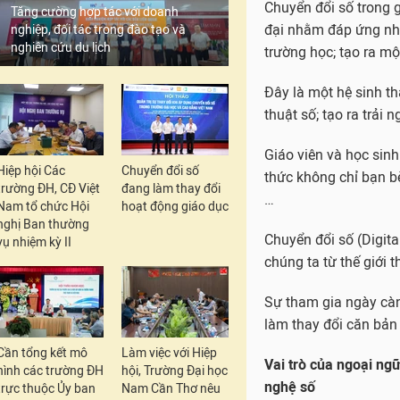
Tăng cường hợp tác với doanh
nghiệp, đối tác trong đào tạo và
nghiên cứu du lịch
Hiệp hội Các
Chuyển đổi số
trường ĐH, CĐ Việt
đang làm thay đổi
Nam tổ chức Hội
hoạt động giáo dục
nghị Ban thường
vụ nhiệm kỳ II
Chuyển đổi số trong gi
ứng nhu cầu 
Chuyển đổi số trong g
Cần tổng kết mô
Làm việc với Hiệp
đại nhằm đáp ứng nhu
hình các trường ĐH
hội, Trường Đại học
trường học; tạo ra mộ
trực thuộc Ủy ban
Nam Cần Thơ nêu