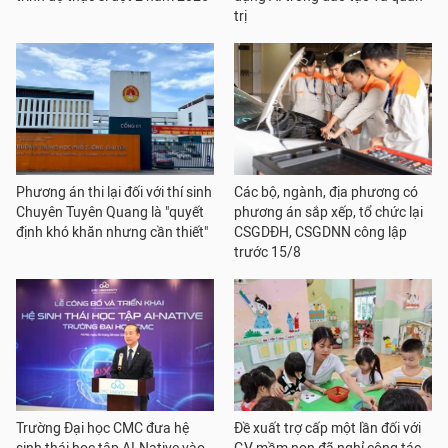
trị
Phương án thi lại đối với thí sinh
Các bộ, ngành, địa phương có
Chuyên Tuyên Quang là "quyết
phương án sắp xếp, tổ chức lại
định khó khăn nhưng cần thiết"
CSGDĐH, CSGDNN công lập
trước 15/8
Trường Đại học CMC đưa hệ
Đề xuất trợ cấp một lần đối với