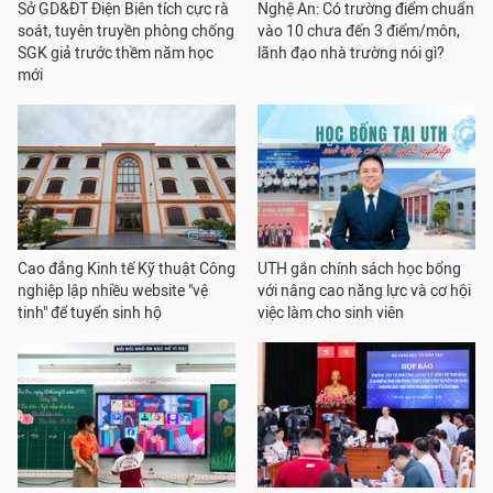
Sở GD&ĐT Điện Biên tích cực rà
Nghệ An: Có trường điểm chuẩn
soát, tuyên truyền phòng chống
vào 10 chưa đến 3 điểm/môn,
SGK giả trước thềm năm học
lãnh đạo nhà trường nói gì?
mới
Cao đẳng Kinh tế Kỹ thuật Công
UTH gắn chính sách học bổng
nghiệp lập nhiều website "vệ
với nâng cao năng lực và cơ hội
tinh" để tuyển sinh hộ
việc làm cho sinh viên