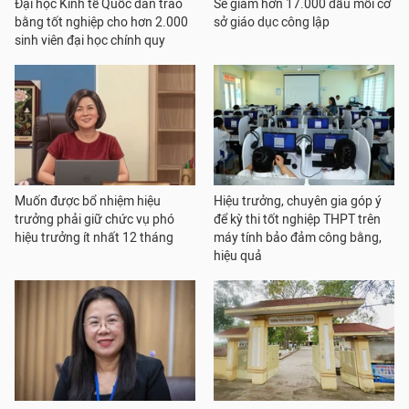
Đại học Kinh tế Quốc dân trao
Sẽ giảm hơn 17.000 đầu mối cơ
bằng tốt nghiệp cho hơn 2.000
sở giáo dục công lập
sinh viên đại học chính quy
Muốn được bổ nhiệm hiệu
Hiệu trưởng, chuyên gia góp ý
trưởng phải giữ chức vụ phó
để kỳ thi tốt nghiệp THPT trên
hiệu trưởng ít nhất 12 tháng
máy tính bảo đảm công bằng,
hiệu quả