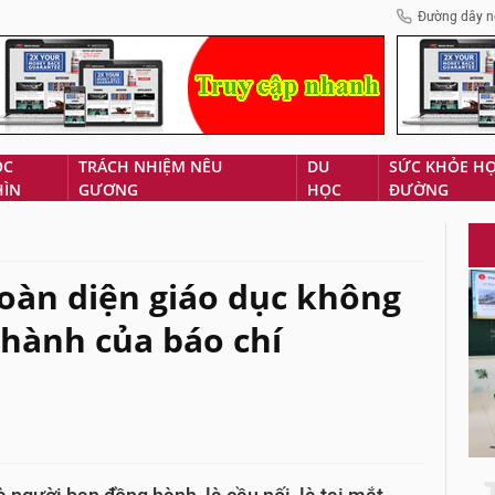
Đường dây n
ÓC
TRÁCH NHIỆM NÊU
DU
SỨC KHỎE H
HÌN
GƯƠNG
HỌC
ĐƯỜNG
toàn diện giáo dục không
 hành của báo chí