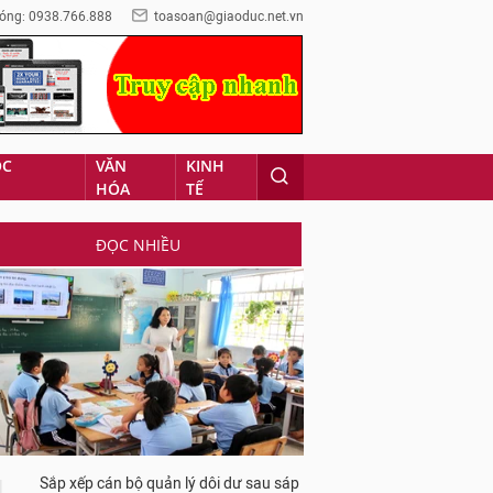
óng: 0938.766.888
toasoan@giaoduc.net.vn
ỌC
VĂN
KINH
HÓA
TẾ
ĐỌC NHIỀU
Sắp xếp cán bộ quản lý dôi dư sau sáp