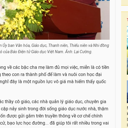
m Ủy ban Văn hóa, Giáo dục, Thanh niên, Thiếu niên và Nhi đồng
bó của Báo Điện tử Giáo dục Việt Nam. Ảnh: Lại Cường.
g về các bậc cha mẹ làm đủ mọi việc, miễn là có tiền
g theo con ra thành phố để làm và nuôi con học đại
i nghĩ đây là một nguồn lực vô giá mà hiếm thấy quốc
c thầy cô giáo, các nhà quản lý giáo dục, chuyên gia
t cập nảy sinh trong đời sống giáo dục nước nhà, thậm
n được gửi gắm trên truyền thông về cơ chế chính
cử, bạo lực học đường... đã giúp tôi rất nhiều trong vai