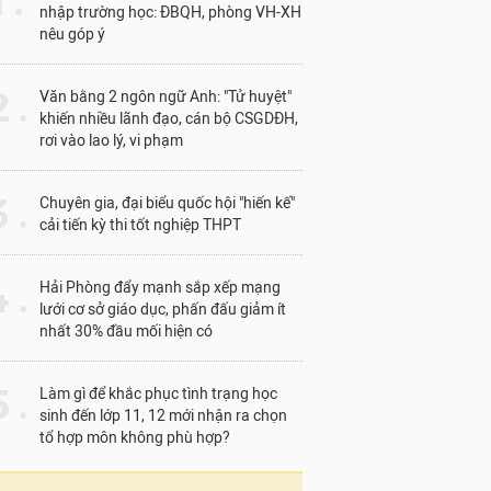
1 .
nhập trường học: ĐBQH, phòng VH-XH
nêu góp ý
 .
Văn bằng 2 ngôn ngữ Anh: "Tử huyệt"
khiến nhiều lãnh đạo, cán bộ CSGDĐH,
rơi vào lao lý, vi phạm
 .
Chuyên gia, đại biểu quốc hội "hiến kế"
cải tiến kỳ thi tốt nghiệp THPT
 .
Hải Phòng đẩy mạnh sắp xếp mạng
lưới cơ sở giáo dục, phấn đấu giảm ít
nhất 30% đầu mối hiện có
 .
Làm gì để khắc phục tình trạng học
sinh đến lớp 11, 12 mới nhận ra chọn
tổ hợp môn không phù hợp?