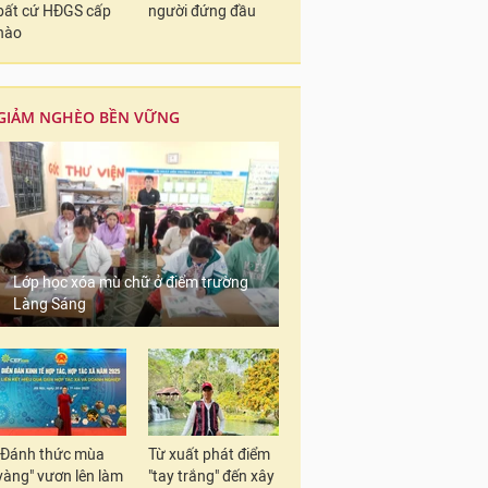
bất cứ HĐGS cấp
người đứng đầu
nào
GIẢM NGHÈO BỀN VỮNG
Lớp học xóa mù chữ ở điểm trường
Làng Sáng
"Đánh thức mùa
Từ xuất phát điểm
vàng" vươn lên làm
"tay trắng" đến xây