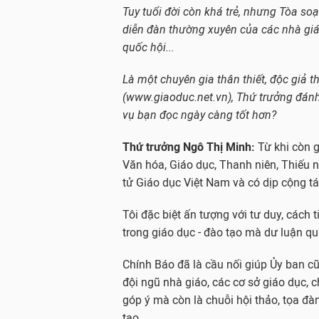
Tuy tuổi đời còn khá trẻ, nhưng Tòa so
diễn đàn thường xuyên của các nhà giáo
quốc hội...
Là một chuyên gia thân thiết, độc giả
(www.giaoduc.net.vn), Thứ trưởng đánh
vụ bạn đọc ngày càng tốt hơn?
Thứ trưởng Ngô Thị Minh:
Từ khi còn g
Văn hóa, Giáo dục, Thanh niên, Thiếu n
tử Giáo dục Việt Nam và có dịp cộng t
Tôi đặc biệt ấn tượng với tư duy, cách 
trong giáo dục - đào tạo mà dư luận q
Chính Báo đã là cầu nối giúp Ủy ban c
đội ngũ nhà giáo, các cơ sở giáo dục, c
góp ý mà còn là chuỗi hội thảo, tọa đà
tạo.