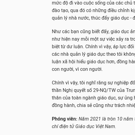
mức độ đi vào cuộc sống của các chủ t
đào tạo, qua đó có những điều chỉnh k
quản lý nhà nước, thúc đẩy giáo dục - đ
Như các bạn cũng biết đấy, giáo dục ản
như hiện nay mỗi một sự việc xảy ra t
biệt từ dư luận. Chính vì vậy, áp lực đ
các nhà quản lý giáo dục theo tôi khôn
luận xã hội hiểu giáo dục hơn, đồng hà
con người, vì con người.
Chính vì vậy, tôi nghĩ rằng sự nghiệp đ
thần Nghị quyết số 29-NQ/TW của Trun
thân của toàn ngành giáo dục, sự ủng h
đồng hành, chia sẻ cũng như trách nhi
Phóng viên:
Năm 2021 là tròn 10 năm t
chí điện tử Giáo dục Việt Nam.