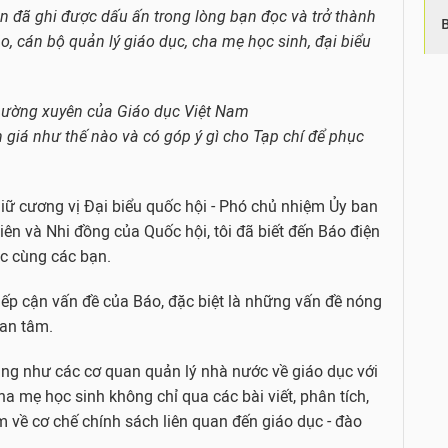
ạn đã ghi được dấu ấn trong lòng bạn đọc và trở thành
, cán bộ quản lý giáo dục, cha mẹ học sinh, đại biểu
 thường xuyên của Giáo dục Việt Nam
 giá như thế nào và có góp ý gì cho Tạp chí để phục
iữ cương vị Đại biểu quốc hội - Phó chủ nhiệm Ủy ban
iên và Nhi đồng của Quốc hội, tôi đã biết đến Báo điện
ác cùng các bạn.
tiếp cận vấn đề của Báo, đặc biệt là những vấn đề nóng
uan tâm.
ũng như các cơ quan quản lý nhà nước về giáo dục với
ha mẹ học sinh không chỉ qua các bài viết, phân tích,
m về cơ chế chính sách liên quan đến giáo dục - đào