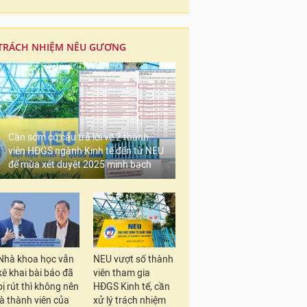
TRÁCH NHIỆM NÊU GƯƠNG
Cần sớm có câu trả lời về 2 thành
viên HĐGS ngành Kinh tế đến từ NEU
để mùa xét duyệt 2025 minh bạch
Nhà khoa học vẫn
NEU vượt số thành
kê khai bài báo đã
viên tham gia
bị rút thì không nên
HĐGS Kinh tế, cần
là thành viên của
xử lý trách nhiệm