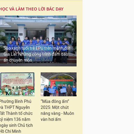
HỌC VÀ LÀM THEO LỜI BÁC DẠY
Sắc xanh tuổi trẻ EPU trên mảnh đất
Gia Lai: Những công trình đậm dấu
ấn chuyên môn
Phường Bình Phú
“Mùa đông ấm”
và THPT Nguyễn
2025: Một chút
Tất Thành tổ chức
nắng vàng - Muôn
kỷ niệm 136 năm
vàn hơi ấm
ngày sinh Chủ tịch
Hồ Chí Minh