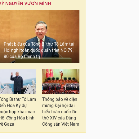
KỶ NGUYÊN VƯƠN MÌNH
Phát biểu của Tổng Bí thư Tô Lâm tại
Hội nghị toàn quốc quán triệt NQ 79,
80 của Bộ Chính trị
Tổng Bí thư Tô Lâm
Thông báo về điện
đến Hoa Kỳ dự
mừng Đại hội đại
cuộc họp khai mạc
biểu toàn quốc lần
Hội đồng Hòa bình
thứ XIV của Đảng
về Gaza
Cộng sản Việt Nam