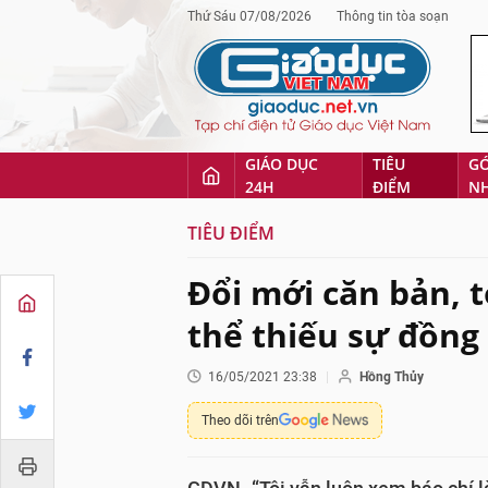
Thứ Sáu 07/08/2026
Thông tin tòa soạn
GIÁO DỤC
TIÊU
G
24H
ĐIỂM
N
TIÊU ĐIỂM
Đổi mới căn bản, 
thể thiếu sự đồng
16/05/2021 23:38
Hồng Thủy
Theo dõi trên