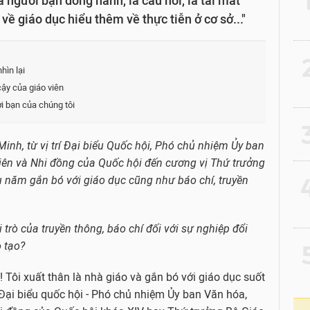
 người bạn đồng hành, là cầu nối, là tai mắt
về giáo dục hiểu thêm về thực tiễn ở cơ sở..."
2
hìn lại
cậy của giáo viên
i bạn của chúng tôi
3
inh, từ vị trí Đại biểu Quốc hội, Phó chủ nhiệm Ủy ban
niên và Nhi đồng của Quốc hội đến cương vị Thứ trưởng
4
u năm gắn bó với giáo dục cũng như báo chí, truyền
trò của truyền thông, báo chí đối với sự nghiệp đổi
 tạo?
5
Tôi xuất thân là nhà giáo và gắn bó với giáo dục suốt
ại biểu quốc hội - Phó chủ nhiệm Ủy ban Văn hóa,