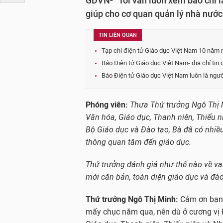
GDVN- “Tôi vẫn luôn xem báo chí là
giúp cho cơ quan quản lý nhà nước 
TIN LIÊN QUAN
Tạp chí điện tử Giáo dục Việt Nam 10 năm n
Báo Điện tử Giáo dục Việt Nam- địa chỉ tin 
Báo Điện tử Giáo dục Việt Nam luôn là ngườ
Phóng viên:
Thưa Thứ trưởng Ngô Thị M
Văn hóa, Giáo dục, Thanh niên, Thiếu 
Bộ Giáo dục và Đào tạo, Bà đã có nhiề
thông quan tâm đến giáo dục.
Thứ trưởng đánh giá như thế nào về vai 
mới căn bản, toàn diện giáo dục và đào
Thứ trưởng Ngô Thị Minh:
Cảm ơn bạn! 
mấy chục năm qua, nên dù ở cương vị Đ