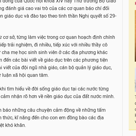
hi đồng của Quốc hội khóa XIV hay Thứ trưởng Bộ Giáo
ng đánh giá cao vai trò của các cơ quan báo chí đối
ện giáo dục và đào tạo theo tinh thần Nghị quyết số 29-
từ cơ sở, từng làm việc trong cơ quan hoạch định chính
iếp trải nghiệm, đi nhiều, tiếp xúc với nhiều thầy cô
ư cha mẹ học sinh sinh viên ở các địa phương khác
 đến các bài viết về giáo dục trên các phương tiện
ài viết của đội ngũ nhà giáo, cán bộ quản lý giáo dục,
ư luận xã hội quan tâm.
 khi tìm hiểu về đời sống giáo dục tại các nước từng
và cảm nhận rõ hơn về nền giáo dục của đất nước mình.
rên báo những câu chuyện cảm động về những tấm
 thức, kĩ năng đến cho con em đồng bào các địa
ệt khó khăn.