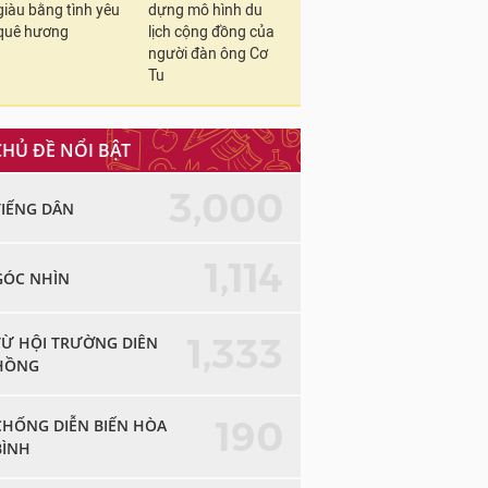
giàu bằng tình yêu
dựng mô hình du
quê hương
lịch cộng đồng của
người đàn ông Cơ
Tu
CHỦ ĐỀ NỔI BẬT
3,000
TIẾNG DÂN
1,114
GÓC NHÌN
1,333
TỪ HỘI TRƯỜNG DIÊN
HỒNG
190
CHỐNG DIỄN BIẾN HÒA
BÌNH