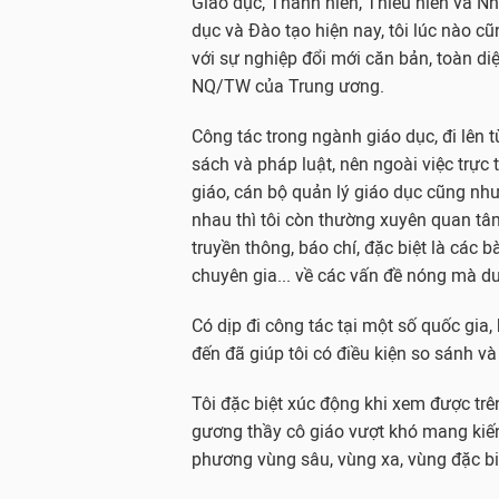
Giáo dục, Thanh niên, Thiếu niên và N
dục và Đào tạo hiện nay, tôi lúc nào cũ
với sự nghiệp đổi mới căn bản, toàn di
NQ/TW của Trung ương.
Công tác trong ngành giáo dục, đi lên 
sách và pháp luật, nên ngoài việc trực t
giáo, cán bộ quản lý giáo dục cũng nh
nhau thì tôi còn thường xuyên quan tâm
truyền thông, báo chí, đặc biệt là các b
chuyên gia... về các vấn đề nóng mà d
Có dịp đi công tác tại một số quốc gia,
đến đã giúp tôi có điều kiện so sánh 
Tôi đặc biệt xúc động khi xem được t
gương thầy cô giáo vượt khó mang kiến
phương vùng sâu, vùng xa, vùng đặc bi