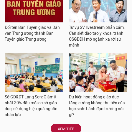
Đổi tên Ban Tuyên giáo và Dân
Từ vụ SV livestream phản cảm:
vận Trung ương thành Ban
Cần siết đào tạo y khoa, tránh
Tuyên giáo Trung ương
CSGDĐH mở ngành xa rời sứ
mệnh
Sở GD&ĐT Lạng Sơn: Giảm ít
Dự kiến hoạt động giáo dục
nhất 30% đầu mối cơ sở giáo
tăng cường không thu tiền của
dục, sử dụng hiệu quả nguồn
học sinh: Lãnh đạo trường nói
nhân lực
gì?
XEM TIẾP