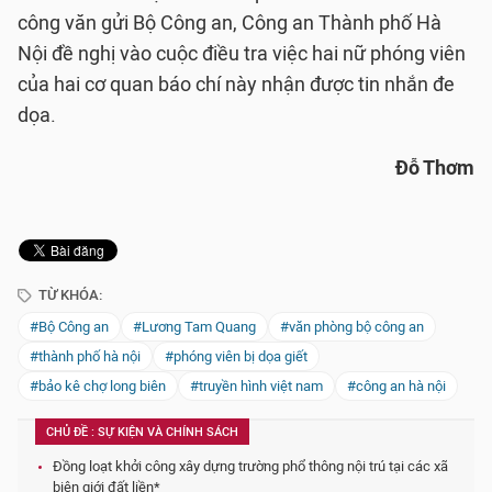
công văn gửi Bộ Công an, Công an Thành phố Hà
Nội đề nghị vào cuộc điều tra việc hai nữ phóng viên
của hai cơ quan báo chí này nhận được tin nhắn đe
dọa.
Đỗ Thơm
TỪ KHÓA:
#Bộ Công an
#Lương Tam Quang
#văn phòng bộ công an
#thành phố hà nội
#phóng viên bị dọa giết
#bảo kê chợ long biên
#truyền hình việt nam
#công an hà nội
CHỦ ĐỀ : SỰ KIỆN VÀ CHÍNH SÁCH
Đồng loạt khởi công xây dựng trường phổ thông nội trú tại các xã
biên giới đất liền*