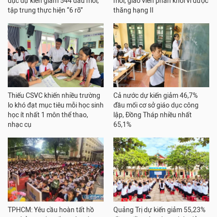
dục dự kiến giảm 544 đầu mối,
mỏi, giáo viên phấn khởi vì được
tập trung thực hiện “6 rõ”
thăng hạng II
Thiếu CSVC khiến nhiều trường
Cả nước dự kiến giảm 46,7%
lo khó đạt mục tiêu mỗi học sinh
đầu mối cơ sở giáo dục công
học ít nhất 1 môn thể thao,
lập, Đồng Tháp nhiều nhất
nhạc cụ
65,1%
TPHCM: Yêu cầu hoàn tất hồ
Quảng Trị dự kiến giảm 55,23%