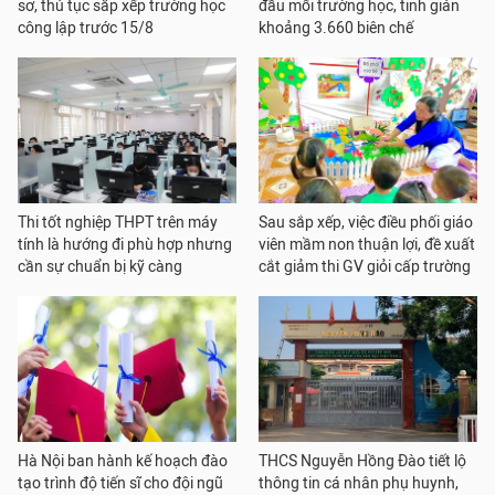
sơ, thủ tục sắp xếp trường học
đầu mối trường học, tinh giản
công lập trước 15/8
khoảng 3.660 biên chế
Thi tốt nghiệp THPT trên máy
Sau sắp xếp, việc điều phối giáo
tính là hướng đi phù hợp nhưng
viên mầm non thuận lợi, đề xuất
cần sự chuẩn bị kỹ càng
cắt giảm thi GV giỏi cấp trường
Hà Nội ban hành kế hoạch đào
THCS Nguyễn Hồng Đào tiết lộ
tạo trình độ tiến sĩ cho đội ngũ
thông tin cá nhân phụ huynh,