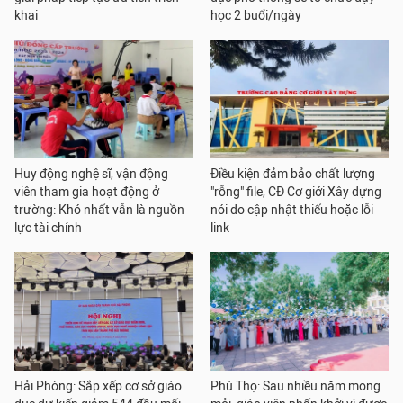
khai
học 2 buổi/ngày
Huy động nghệ sĩ, vận động
Điều kiện đảm bảo chất lượng
viên tham gia hoạt động ở
"rỗng" file, CĐ Cơ giới Xây dựng
trường: Khó nhất vẫn là nguồn
nói do cập nhật thiếu hoặc lỗi
lực tài chính
link
Hải Phòng: Sắp xếp cơ sở giáo
Phú Thọ: Sau nhiều năm mong