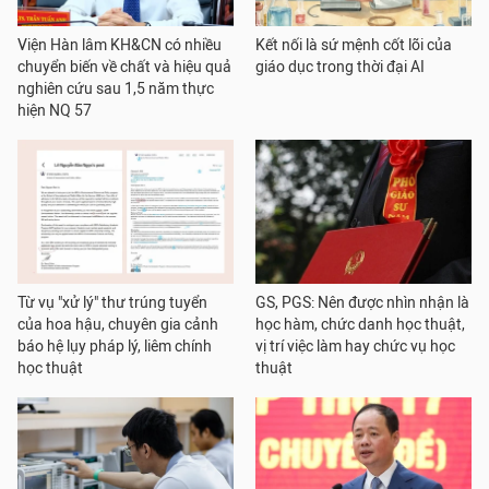
Viện Hàn lâm KH&CN có nhiều
Kết nối là sứ mệnh cốt lõi của
chuyển biến về chất và hiệu quả
giáo dục trong thời đại AI
nghiên cứu sau 1,5 năm thực
hiện NQ 57
Từ vụ "xử lý" thư trúng tuyển
GS, PGS: Nên được nhìn nhận là
của hoa hậu, chuyên gia cảnh
học hàm, chức danh học thuật,
báo hệ lụy pháp lý, liêm chính
vị trí việc làm hay chức vụ học
học thuật
thuật