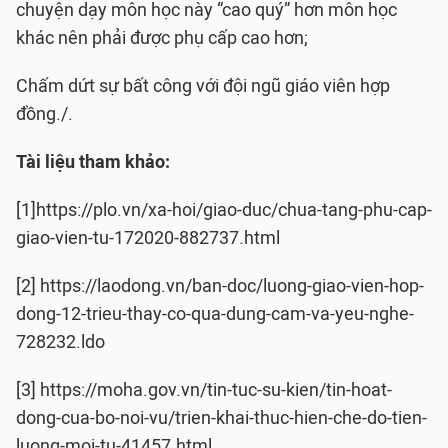
chuyện dạy môn học này “cao quý” hơn môn học
khác nên phải được phụ cấp cao hơn;
Chấm dứt sự bất công với đội ngũ giáo viên hợp
đồng./.
Tài liệu tham khảo:
[1]https://plo.vn/xa-hoi/giao-duc/chua-tang-phu-cap-
giao-vien-tu-172020-882737.html
[2] https://laodong.vn/ban-doc/luong-giao-vien-hop-
dong-12-trieu-thay-co-qua-dung-cam-va-yeu-nghe-
728232.ldo
[3] https://moha.gov.vn/tin-tuc-su-kien/tin-hoat-
dong-cua-bo-noi-vu/trien-khai-thuc-hien-che-do-tien-
luong-moi-tu-41457.html