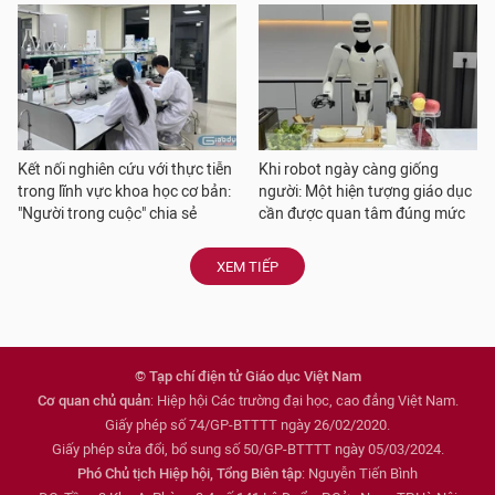
Kết nối nghiên cứu với thực tiễn
Khi robot ngày càng giống
trong lĩnh vực khoa học cơ bản:
người: Một hiện tượng giáo dục
"Người trong cuộc" chia sẻ
cần được quan tâm đúng mức
XEM TIẾP
© Tạp chí điện tử Giáo dục Việt Nam
Cơ quan chủ quản
: Hiệp hội Các trường đại học, cao đẳng Việt Nam.
Giấy phép số 74/GP-BTTTT ngày 26/02/2020.
Giấy phép sửa đổi, bổ sung số 50/GP-BTTTT ngày 05/03/2024.
Phó Chủ tịch Hiệp hội, Tổng Biên tập
: Nguyễn Tiến Bình