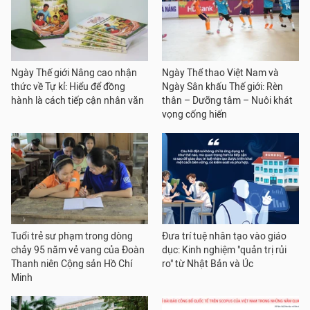
Ngày Thế giới Nâng cao nhận
Ngày Thể thao Việt Nam và
thức về Tự kỉ: Hiểu để đồng
Ngày Sân khấu Thế giới: Rèn
hành là cách tiếp cận nhân văn
thân – Dưỡng tâm – Nuôi khát
vọng cống hiến
Tuổi trẻ sư phạm trong dòng
Đưa trí tuệ nhân tạo vào giáo
chảy 95 năm vẻ vang của Đoàn
dục: Kinh nghiệm "quản trị rủi
Thanh niên Cộng sản Hồ Chí
ro" từ Nhật Bản và Úc
Minh