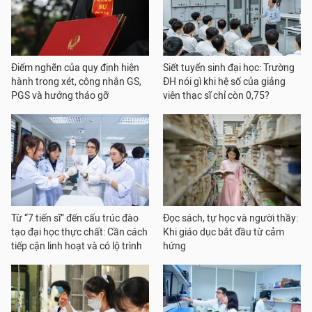
Điểm nghẽn của quy định hiện
Siết tuyển sinh đại học: Trường
hành trong xét, công nhận GS,
ĐH nói gì khi hệ số của giảng
PGS và hướng tháo gỡ
viên thạc sĩ chỉ còn 0,75?
Từ “7 tiến sĩ” đến cấu trúc đào
Đọc sách, tự học và người thầy:
tạo đại học thực chất: Cần cách
Khi giáo dục bắt đầu từ cảm
tiếp cận linh hoạt và có lộ trình
hứng