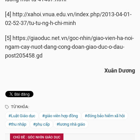
[4] http://xahoi.vnua.edu.vn/index.php/2013-04-01-
02-52-37/tu-tu-ng-h-chi-minh
[5] https://giaoduc.net.vn/goc-nhin/giao-vien-ha-noi-
ngam-cay-nuot-dang-cong-doan-giao-duc-o-dau-
post205458.gd
Xuân Dương
TỪ KHÓA:
#Luật Giáo dục
#giáo viên hợp đồng
#đóng bảo hiểm xã hội
#thu nhập
#phụ cấp
#lương nhà giáo
CHỦ ĐỀ : GÓC NHÌN GIÁO DỤC