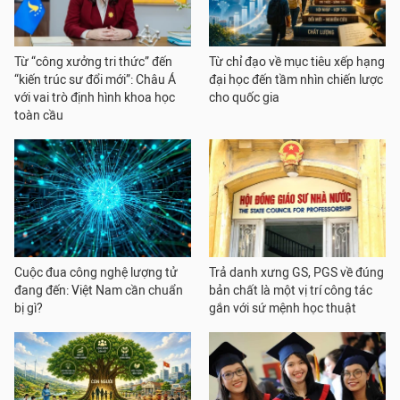
Từ “công xưởng tri thức” đến
Từ chỉ đạo về mục tiêu xếp hạng
“kiến trúc sư đổi mới”: Châu Á
đại học đến tầm nhìn chiến lược
với vai trò định hình khoa học
cho quốc gia
toàn cầu
Cuộc đua công nghệ lượng tử
Trả danh xưng GS, PGS về đúng
đang đến: Việt Nam cần chuẩn
bản chất là một vị trí công tác
bị gì?
gắn với sứ mệnh học thuật