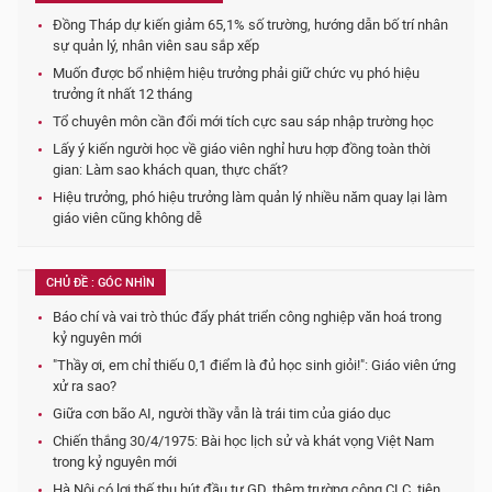
Đồng Tháp dự kiến giảm 65,1% số trường, hướng dẫn bố trí nhân
sự quản lý, nhân viên sau sắp xếp
Muốn được bổ nhiệm hiệu trưởng phải giữ chức vụ phó hiệu
trưởng ít nhất 12 tháng
Tổ chuyên môn cần đổi mới tích cực sau sáp nhập trường học
Lấy ý kiến người học về giáo viên nghỉ hưu hợp đồng toàn thời
gian: Làm sao khách quan, thực chất?
Hiệu trưởng, phó hiệu trưởng làm quản lý nhiều năm quay lại làm
giáo viên cũng không dễ
CHỦ ĐỀ : GÓC NHÌN
Báo chí và vai trò thúc đẩy phát triển công nghiệp văn hoá trong
kỷ nguyên mới
"Thầy ơi, em chỉ thiếu 0,1 điểm là đủ học sinh giỏi!": Giáo viên ứng
xử ra sao?
Giữa cơn bão AI, người thầy vẫn là trái tim của giáo dục
Chiến thắng 30/4/1975: Bài học lịch sử và khát vọng Việt Nam
trong kỷ nguyên mới
Hà Nội có lợi thế thu hút đầu tư GD, thêm trường công CLC, tiên