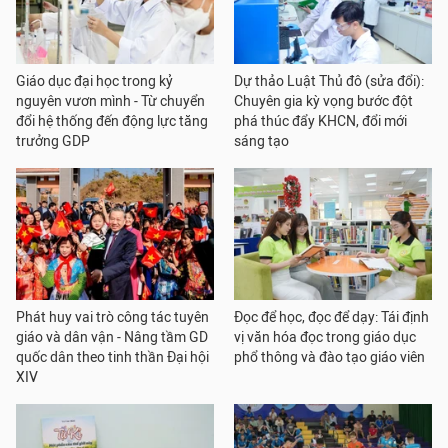
Giáo dục đại học trong kỷ
Dự thảo Luật Thủ đô (sửa đổi):
nguyên vươn mình - Từ chuyển
Chuyên gia kỳ vọng bước đột
đổi hệ thống đến động lực tăng
phá thúc đẩy KHCN, đổi mới
trưởng GDP
sáng tạo
Phát huy vai trò công tác tuyên
Đọc để học, đọc để dạy: Tái định
giáo và dân vận - Nâng tầm GD
vị văn hóa đọc trong giáo dục
quốc dân theo tinh thần Đại hội
phổ thông và đào tạo giáo viên
XIV