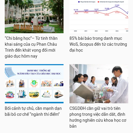
“Chi bằng học”– Từ tinh thần
85% bài báo trong danh mục
khai sáng của cụ Phan Châu
WoS, Scopus đến từ các trường
Trinh đến khát vọng đổi mới
đại học
giáo dục hôm nay
Bối cảnh tự chủ, cần mạnh dạn
CSGDĐH cần giữ vai trò tiên
bãi bỏ cơ chế “ngành thí điểm”
phong trong việc dẫn dắt, định
hướng nghiên cứu khoa học cơ
bản