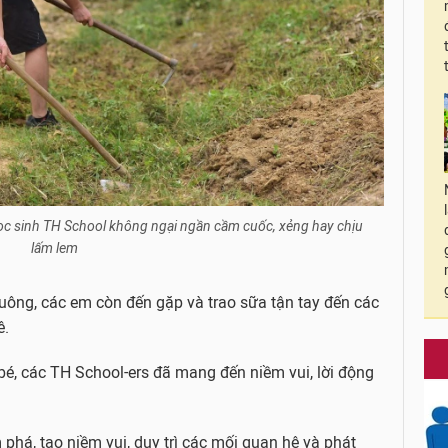
học sinh TH School không ngại ngần cầm cuốc, xẻng hay chịu
lấm lem
ông, các em còn đến gặp và trao sữa tận tay đến các
ê.
é, các TH School-ers đã mang đến niềm vui, lời động
 phá, tạo niềm vui, duy trì các mối quan hệ và phát