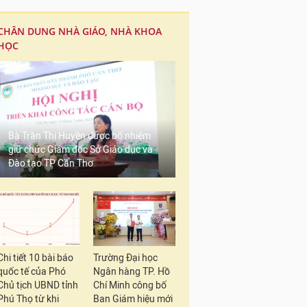
CHÂN DUNG NHÀ GIÁO, NHÀ KHOA
HỌC
Bà Trần Thị Huyền được bổ nhiệm
giữ chức Giám đốc Sở Giáo dục và
Đào tạo TP Cần Thơ
Chi tiết 10 bài báo
Trường Đại học
quốc tế của Phó
Ngân hàng TP. Hồ
Chủ tịch UBND tỉnh
Chí Minh công bố
Phú Thọ từ khi
Ban Giám hiệu mới