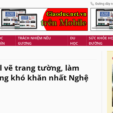
Đường dây n
ÓC
TRÁCH NHIỆM NÊU
DU
SỨC KHỎE H
HÌN
GƯƠNG
HỌC
ĐƯỜNG
l vẽ trang tường, làm
ùng khó khăn nhất Nghệ