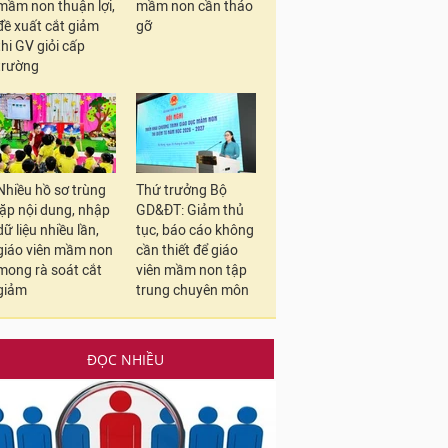
mầm non thuận lợi,
mầm non cần tháo
đề xuất cắt giảm
gỡ
thi GV giỏi cấp
trường
Nhiều hồ sơ trùng
Thứ trưởng Bộ
lặp nội dung, nhập
GD&ĐT: Giảm thủ
dữ liệu nhiều lần,
tục, báo cáo không
giáo viên mầm non
cần thiết để giáo
mong rà soát cắt
viên mầm non tập
giảm
trung chuyên môn
ĐỌC NHIỀU