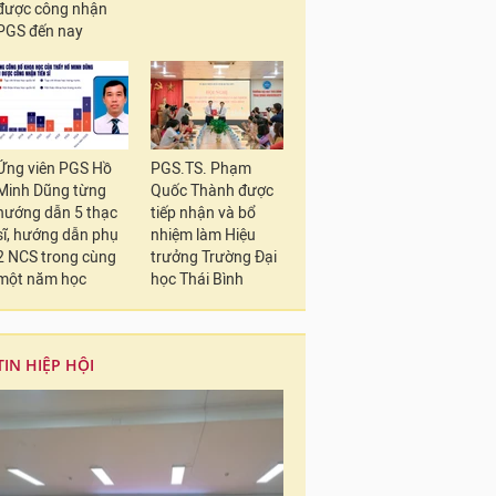
được công nhận
PGS đến nay
Ứng viên PGS Hồ
PGS.TS. Phạm
Minh Dũng từng
Quốc Thành được
hướng dẫn 5 thạc
tiếp nhận và bổ
sĩ, hướng dẫn phụ
nhiệm làm Hiệu
2 NCS trong cùng
trưởng Trường Đại
một năm học
học Thái Bình
TIN HIỆP HỘI