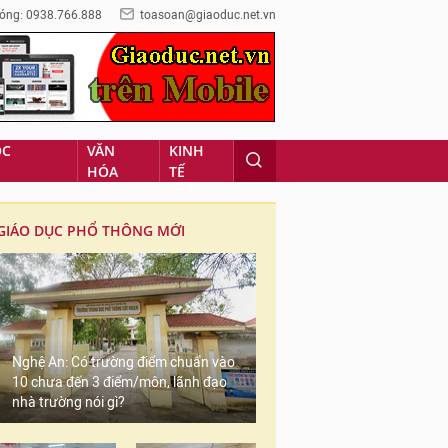
óng: 0938.766.888
toasoan@giaoduc.net.vn
ỌC
VĂN
KINH
HÓA
TẾ
GIÁO DỤC PHỔ THÔNG MỚI
Nghệ An: Có trường điểm chuẩn vào
10 chưa đến 3 điểm/môn, lãnh đạo
nhà trường nói gì?