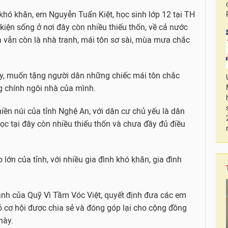
hó khăn, em Nguyễn Tuấn Kiệt, học sinh lớp 12 tại TH
kiện sống ở nơi đây còn nhiều thiếu thốn, về cả nước
hà vẫn còn là nhà tranh, mái tôn sơ sài, mùa mưa chắc
y, muốn tặng người dân những chiếc mái tôn chắc
g chính ngôi nhà của mình.
n núi của tỉnh Nghệ An, với dân cư chủ yếu là dân
học tại đây còn nhiều thiếu thốn và chưa đầy đủ điều
lớn của tỉnh, với nhiều gia đình khó khăn, gia đình
hành của Quỹ Vì Tầm Vóc Việt, quyết định đưa các em
 cơ hội được chia sẻ và đóng góp lại cho cộng đồng
này.