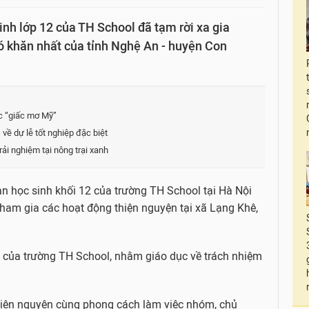
nh lớp 12 của TH School đã tạm rời xa gia
ó khăn nhất của tỉnh Nghệ An - huyện Con
c “giấc mơ Mỹ”
ề dự lễ tốt nghiệp đặc biệt
ải nghiệm tại nông trại xanh
ạn học sinh khối 12 của trường TH School tại Hà Nội
tham gia các hoạt động thiện nguyện tại xã Lạng Khê,
 của trường TH School, nhằm giáo dục về trách nhiệm
n thiện nguyện cùng phong cách làm việc nhóm, chủ