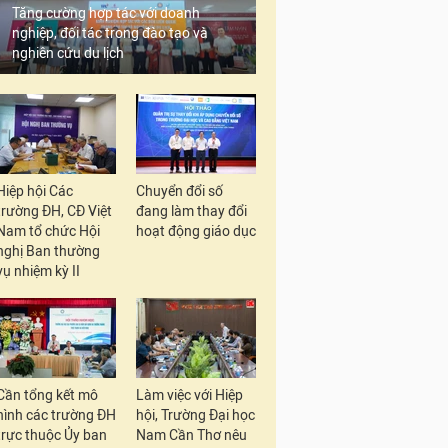
Tăng cường hợp tác với doanh
nghiệp, đối tác trong đào tạo và
nghiên cứu du lịch
Hiệp hội Các
Chuyển đổi số
trường ĐH, CĐ Việt
đang làm thay đổi
Nam tổ chức Hội
hoạt động giáo dục
nghị Ban thường
vụ nhiệm kỳ II
Cần tổng kết mô
Làm việc với Hiệp
hình các trường ĐH
hội, Trường Đại học
trực thuộc Ủy ban
Nam Cần Thơ nêu