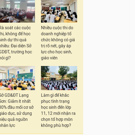
Rà soát các cuộc
Nhiều cuộc thi do
thi, không để học
doanh nghiệp tổ
sinh dự thi quá
chức không có giá
nhiều: Đại diện Sở
trị rõ nét, gây áp
GDĐT, trường học
lực cho học sinh,
nói gì?
giáo viên
Sở GD&ĐT Lạng
Làm gì để khắc
Sơn: Giảm ít nhất
phục tình trạng
30% đầu mối cơ sở
học sinh đến lớp
giáo dục, sử dụng
11, 12 mới nhận ra
hiệu quả nguồn
chọn tổ hợp môn
nhân lực
không phù hợp?