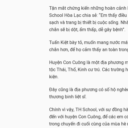
Tận mắt chứng kiến những hoàn cảnh k
School Hòa Lạc chia sẻ: “Em thấy điều 
sạch và trang bị thiết bị cuộc sống. N
chắn sẽ bị dột, ẩm thấp, dễ gây bệnh”.
Tuấn Kiệt bày tỏ, muốn mang nước má
chắn hơn, để họ cảm thấy an toàn tron
Huyện Con Cuông là một địa phương miề
tộc Thái, Thổ, Kinh cư trú. Các trường 
kiện.
Đây cũng là địa phương có số hộ nghèo 
thương binh liệt sĩ.
Chính vì vậy, TH School, với sự đồng 
đến với huyện Con Cuông, để các em có
trong chuyến đi cuối cùng của mùa hè 