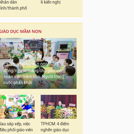
Nhân dân
6 kiến nghị
tỉnh/thành phố
GIÁO DỤC MẦM NON
Cần Thơ hỗ trợ 960.000
đồng/người/tháng cho giáo viên,
nhân viên mầm non: Người trong
cuộc phấn khởi
Sau sắp xếp, việc
TPHCM: 4 điểm
điều phối giáo viên
nghẽn giáo dục