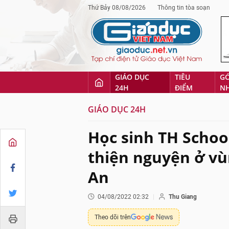
Thứ Bảy 08/08/2026
Thông tin tòa soạn
GIÁO DỤC
TIÊU
G
24H
ĐIỂM
N
GIÁO DỤC 24H
Học sinh TH Schoo
thiện nguyện ở v
An
04/08/2022 02:32
Thu Giang
Theo dõi trên