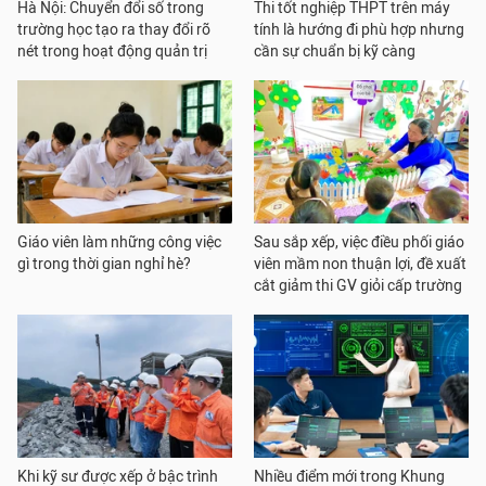
Hà Nội: Chuyển đổi số trong
Thi tốt nghiệp THPT trên máy
trường học tạo ra thay đổi rõ
tính là hướng đi phù hợp nhưng
nét trong hoạt động quản trị
cần sự chuẩn bị kỹ càng
Giáo viên làm những công việc
Sau sắp xếp, việc điều phối giáo
gì trong thời gian nghỉ hè?
viên mầm non thuận lợi, đề xuất
cắt giảm thi GV giỏi cấp trường
Khi kỹ sư được xếp ở bậc trình
Nhiều điểm mới trong Khung