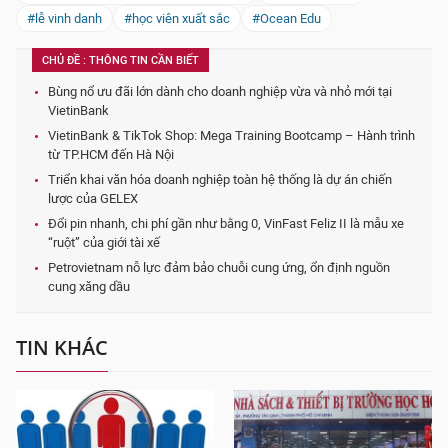
#lễ vinh danh
#học viên xuất sắc
#Ocean Edu
CHỦ ĐỀ : THÔNG TIN CẦN BIẾT
Bùng nổ ưu đãi lớn dành cho doanh nghiệp vừa và nhỏ mới tại
VietinBank
VietinBank & TikTok Shop: Mega Training Bootcamp – Hành trình
từ TP.HCM đến Hà Nội
Triển khai văn hóa doanh nghiệp toàn hệ thống là dự án chiến
lược của GELEX
Đổi pin nhanh, chi phí gần như bằng 0, VinFast Feliz II là mẫu xe
“ruột” của giới tài xế
Petrovietnam nỗ lực đảm bảo chuỗi cung ứng, ổn định nguồn
cung xăng dầu
TIN KHÁC