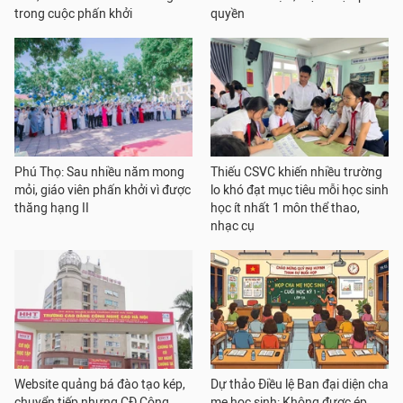
trong cuộc phấn khởi
quyền
Phú Thọ: Sau nhiều năm mong
Thiếu CSVC khiến nhiều trường
mỏi, giáo viên phấn khởi vì được
lo khó đạt mục tiêu mỗi học sinh
thăng hạng II
học ít nhất 1 môn thể thao,
nhạc cụ
Website quảng bá đào tạo kép,
Dự thảo Điều lệ Ban đại diện cha
chuyển tiếp nhưng CĐ Công
mẹ học sinh: Không được ép