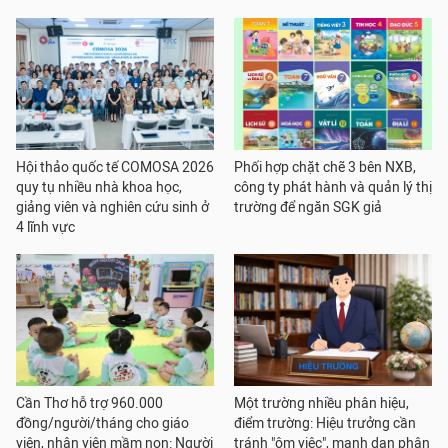
Hội thảo quốc tế COMOSA 2026
Phối hợp chặt chẽ 3 bên NXB,
quy tụ nhiều nhà khoa học,
công ty phát hành và quản lý thị
giảng viên và nghiên cứu sinh ở
trường để ngăn SGK giả
4 lĩnh vực
Cần Thơ hỗ trợ 960.000
Một trường nhiều phân hiệu,
đồng/người/tháng cho giáo
điểm trường: Hiệu trưởng cần
viên, nhân viên mầm non: Người
tránh "ôm việc", mạnh dạn phân