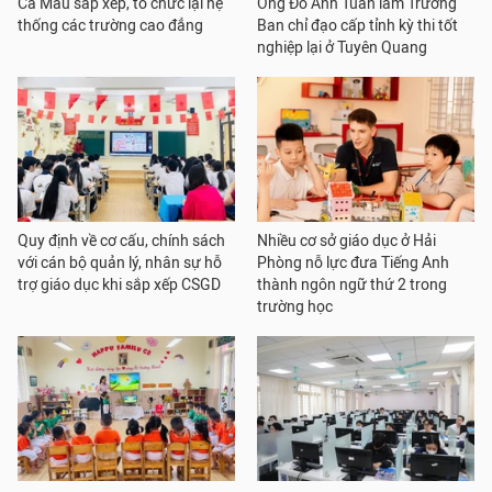
Cà Mau sắp xếp, tổ chức lại hệ
Ông Đỗ Anh Tuấn làm Trưởng
thống các trường cao đẳng
Ban chỉ đạo cấp tỉnh kỳ thi tốt
nghiệp lại ở Tuyên Quang
Quy định về cơ cấu, chính sách
Nhiều cơ sở giáo dục ở Hải
với cán bộ quản lý, nhân sự hỗ
Phòng nỗ lực đưa Tiếng Anh
trợ giáo dục khi sắp xếp CSGD
thành ngôn ngữ thứ 2 trong
trường học