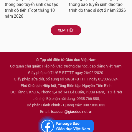
thông báo tuyển sinh đào tạo
thông báo tuyển sinh đào tạo
trình độ tiến sĩ đợt tháng 10
trình độ thạc sĩ đợt 2 năm 2026
năm 2026
XEM TIẾP
© Tạp chí điện tử Giáo dục Việt Nam
Cơ quan chủ quản
: Hiệp hội Các trường đại học, cao đẳng Việt Nam.
Giấy phép số 74/GP-BTTTT ngày 26/02/2020.
Giấy phép sửa đổi, bổ sung số 50/GP-BTTTT ngày 05/03/2024.
Phó Chủ tịch Hiệp hội, Tổng Biên tập
: Nguyễn Tiến Bình
ĐC: Tầng 3 Khu A, Phòng 3,4 số 141 Lê Duẩn, P.Cửa Nam, TP.Hà Nội
Liên hệ: Bộ phận nội dung: 0938.766.888;
Bộ phận Hành chính - Quảng cáo: 0987.835.033
Email:
toasoan@giaoduc.net.vn