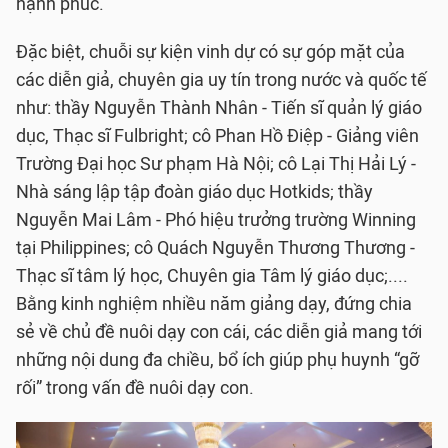
hạnh phúc.
Đặc biệt, chuỗi sự kiện vinh dự có sự góp mặt của
các diễn giả, chuyên gia uy tín trong nước và quốc tế
như: thầy Nguyễn Thành Nhân - Tiến sĩ quản lý giáo
dục, Thạc sĩ Fulbright; cô Phan Hồ Điệp - Giảng viên
Trường Đại học Sư phạm Hà Nội; cô Lại Thị Hải Lý -
Nhà sáng lập tập đoàn giáo dục Hotkids; thầy
Nguyễn Mai Lâm - Phó hiệu trưởng trường Winning
tại Philippines; cô Quách Nguyễn Thương Thương -
Thạc sĩ tâm lý học, Chuyên gia Tâm lý giáo dục;....
Bằng kinh nghiệm nhiều năm giảng dạy, đứng chia
sẻ về chủ đề nuôi dạy con cái, các diễn giả mang tới
những nội dung đa chiều, bổ ích giúp phụ huynh “gỡ
rối” trong vấn đề nuôi dạy con.