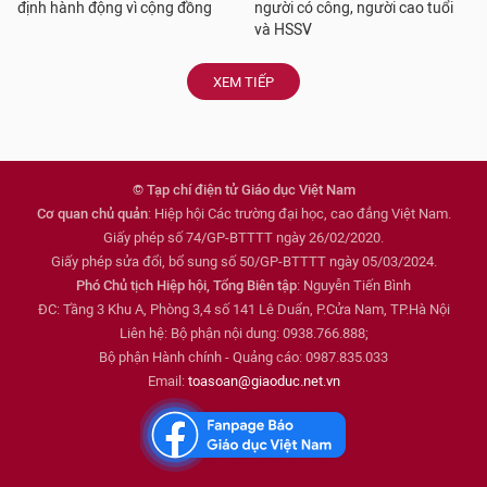
định hành động vì cộng đồng
người có công, người cao tuổi
và HSSV
XEM TIẾP
© Tạp chí điện tử Giáo dục Việt Nam
Cơ quan chủ quản
: Hiệp hội Các trường đại học, cao đẳng Việt Nam.
Giấy phép số 74/GP-BTTTT ngày 26/02/2020.
Giấy phép sửa đổi, bổ sung số 50/GP-BTTTT ngày 05/03/2024.
Phó Chủ tịch Hiệp hội, Tổng Biên tập
: Nguyễn Tiến Bình
ĐC: Tầng 3 Khu A, Phòng 3,4 số 141 Lê Duẩn, P.Cửa Nam, TP.Hà Nội
Liên hệ: Bộ phận nội dung: 0938.766.888;
Bộ phận Hành chính - Quảng cáo: 0987.835.033
Email:
toasoan@giaoduc.net.vn