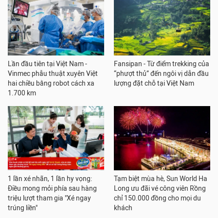
Lần đầu tiên tại Việt Nam -
Fansipan - Từ điểm trekking của
Vinmec phẫu thuật xuyên Việt
“phượt thủ” đến ngôi vị dẫn đầu
hai chiều bằng robot cách xa
lượng đặt chỗ tại Việt Nam
1.700 km
1 lần xé nhãn, 1 lần hy vọng:
Tạm biệt mùa hè, Sun World Ha
Điều mong mỏi phía sau hàng
Long ưu đãi vé công viên Rồng
triệu lượt tham gia "Xé ngay
chỉ 150.000 đồng cho mọi du
trúng liền"
khách