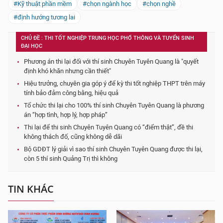
#Kỹ thuật phần mềm
#chọn ngành học
#chọn nghề
#định hướng tương lai
CHỦ ĐỀ : THI TỐT NGHIỆP TRUNG HỌC PHỔ THÔNG VÀ TUYỂN SINH
ĐẠI HỌC
Phương án thi lại đối với thí sinh Chuyên Tuyên Quang là "quyết
định khó khăn nhưng cần thiết"
Hiệu trưởng, chuyên gia góp ý để kỳ thi tốt nghiệp THPT trên máy
tính bảo đảm công bằng, hiệu quả
Tổ chức thi lại cho 100% thí sinh Chuyên Tuyên Quang là phương
án “hợp tình, hợp lý, hợp pháp”
Thi lại để thi sinh Chuyên Tuyên Quang có “điểm thật”, đề thi
không thách đố, cũng không dễ dãi
Bộ GDĐT lý giải vì sao thí sinh Chuyên Tuyên Quang được thi lại,
còn 5 thí sinh Quảng Trị thì không
TIN KHÁC