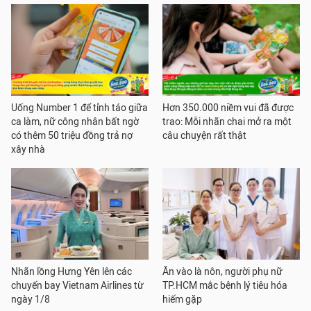
Uống Number 1 để tỉnh táo giữa
Hơn 350.000 niềm vui đã được
ca làm, nữ công nhân bất ngờ
trao: Mỗi nhãn chai mở ra một
có thêm 50 triệu đồng trả nợ
câu chuyện rất thật
xây nhà
Nhãn lồng Hưng Yên lên các
Ăn vào là nôn, người phụ nữ
chuyến bay Vietnam Airlines từ
TP.HCM mắc bệnh lý tiêu hóa
ngày 1/8
hiếm gặp