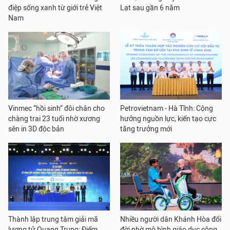
điệp sống xanh từ giới trẻ Việt
Lạt sau gần 6 năm
Nam
Vinmec “hồi sinh” đôi chân cho
Petrovietnam - Hà Tĩnh: Cộng
chàng trai 23 tuổi nhờ xương
hưởng nguồn lực, kiến tạo cực
sên in 3D độc bản
tăng trưởng mới
Thành lập trung tâm giải mã
Nhiều người dân Khánh Hòa đổi
lượng tử Quang Trung: Điểm
đời nhờ mô hình giáo dục cộng