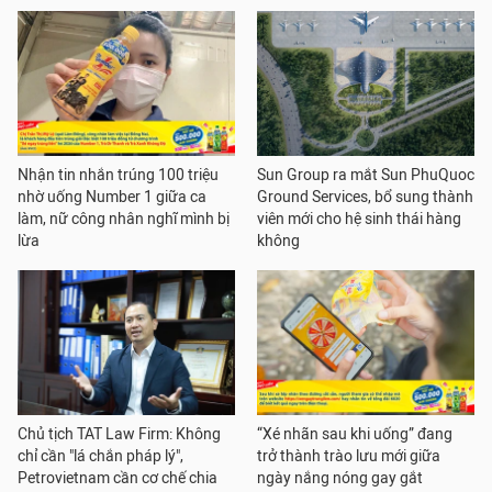
Nhận tin nhắn trúng 100 triệu
Sun Group ra mắt Sun PhuQuoc
nhờ uống Number 1 giữa ca
Ground Services, bổ sung thành
làm, nữ công nhân nghĩ mình bị
viên mới cho hệ sinh thái hàng
lừa
không
Chủ tịch TAT Law Firm: Không
“Xé nhãn sau khi uống” đang
chỉ cần "lá chắn pháp lý",
trở thành trào lưu mới giữa
Petrovietnam cần cơ chế chia
ngày nắng nóng gay gắt