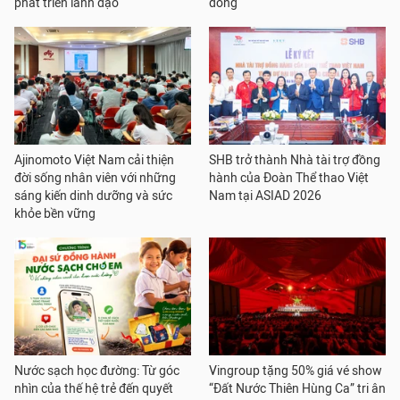
phát triển lãnh đạo
đồng
Ajinomoto Việt Nam cải thiện
SHB trở thành Nhà tài trợ đồng
đời sống nhân viên với những
hành của Đoàn Thể thao Việt
sáng kiến dinh dưỡng và sức
Nam tại ASIAD 2026
khỏe bền vững
Nước sạch học đường: Từ góc
Vingroup tặng 50% giá vé show
nhìn của thế hệ trẻ đến quyết
“Đất Nước Thiên Hùng Ca” tri ân