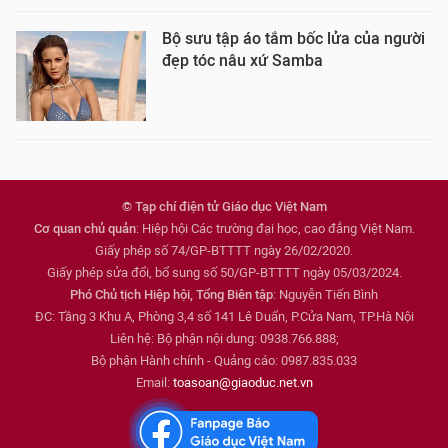
Bộ sưu tập áo tắm bốc lửa của người
đẹp tóc nâu xứ Samba
© Tạp chí điện tử Giáo dục Việt Nam
Cơ quan chủ quản
: Hiệp hội Các trường đại học, cao đẳng Việt Nam.
Giấy phép số 74/GP-BTTTT ngày 26/02/2020.
Giấy phép sửa đổi, bổ sung số 50/GP-BTTTT ngày 05/03/2024.
Phó Chủ tịch Hiệp hội, Tổng Biên tập
: Nguyễn Tiến Bình
ĐC: Tầng 3 Khu A, Phòng 3,4 số 141 Lê Duẩn, P.Cửa Nam, TP.Hà Nội
Liên hệ: Bộ phận nội dung: 0938.766.888;
Bộ phận Hành chính - Quảng cáo: 0987.835.033
Email:
toasoan@giaoduc.net.vn