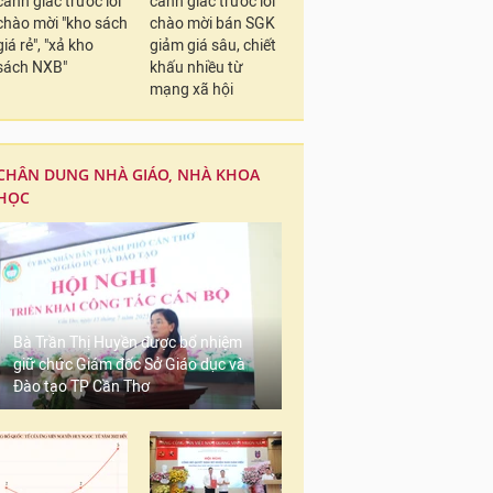
cảnh giác trước lời
cảnh giác trước lời
chào mời "kho sách
chào mời bán SGK
giá rẻ", "xả kho
giảm giá sâu, chiết
sách NXB"
khấu nhiều từ
mạng xã hội
CHÂN DUNG NHÀ GIÁO, NHÀ KHOA
HỌC
Bà Trần Thị Huyền được bổ nhiệm
giữ chức Giám đốc Sở Giáo dục và
Đào tạo TP Cần Thơ