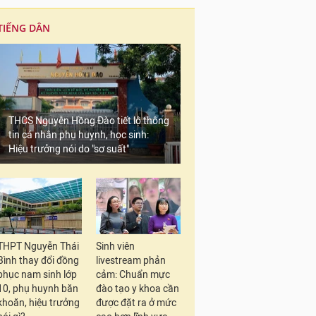
TIẾNG DÂN
THCS Nguyễn Hồng Đào tiết lộ thông
tin cá nhân phụ huynh, học sinh:
Hiệu trưởng nói do "sơ suất"
THPT Nguyễn Thái
Sinh viên
Bình thay đổi đồng
livestream phản
phục nam sinh lớp
cảm: Chuẩn mực
10, phụ huynh băn
đào tạo y khoa cần
khoăn, hiệu trưởng
được đặt ra ở mức