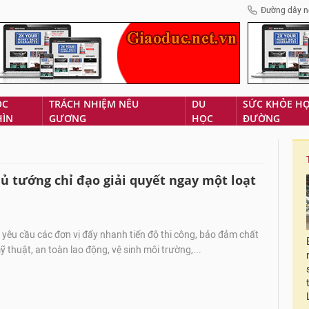
Đường dây n
ÓC
TRÁCH NHIỆM NÊU
DU
SỨC KHỎE H
HÌN
GƯƠNG
HỌC
ĐƯỜNG
hủ tướng chỉ đạo giải quyết ngay một loạt
êu cầu các đơn vị đẩy nhanh tiến độ thi công, bảo đảm chất
ỹ thuật, an toàn lao động, vệ sinh môi trường,...