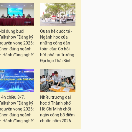
Nội dung buổi
Quan hệ quốc tế -
Talkshow “Đăng ký
Ngành học của
nguyện vọng 2026:
những công dân
Chọn đúng ngành
toàn cầu: Cơ hội
– Hành đúng nghề”
bứt phá tại Trường
Đại học Thái Bình
14h chiều 8/7:
Nhiều trường đại
Talkshow “Đăng ký
học ở Thành phố
nguyện vọng 2026:
Hồ Chí Minh chốt
Chọn đúng ngành
ngày công bố điểm
– Hành đúng nghề”
chuẩn năm 2026