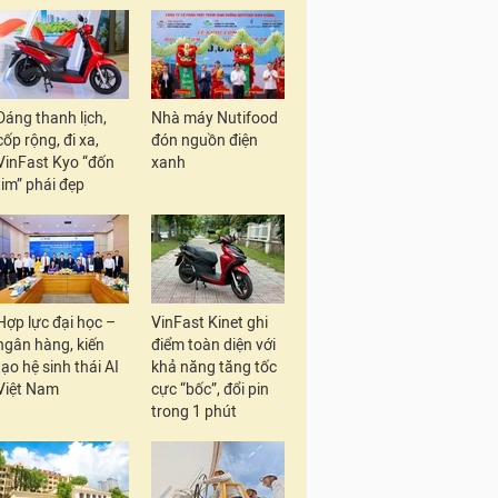
Dáng thanh lịch,
Nhà máy Nutifood
cốp rộng, đi xa,
đón nguồn điện
VinFast Kyo “đốn
xanh
tim” phái đẹp
Hợp lực đại học –
VinFast Kinet ghi
ngân hàng, kiến
điểm toàn diện với
tạo hệ sinh thái AI
khả năng tăng tốc
Việt Nam
cực “bốc”, đổi pin
trong 1 phút