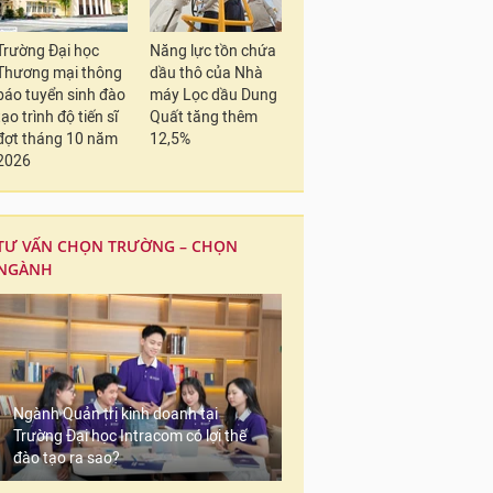
Trường Đại học
Năng lực tồn chứa
Thương mại thông
dầu thô của Nhà
báo tuyển sinh đào
máy Lọc dầu Dung
tạo trình độ tiến sĩ
Quất tăng thêm
đợt tháng 10 năm
12,5%
2026
TƯ VẤN CHỌN TRƯỜNG – CHỌN
NGÀNH
Ngành Quản trị kinh doanh tại
Trường Đại học Intracom có lợi thế
đào tạo ra sao?