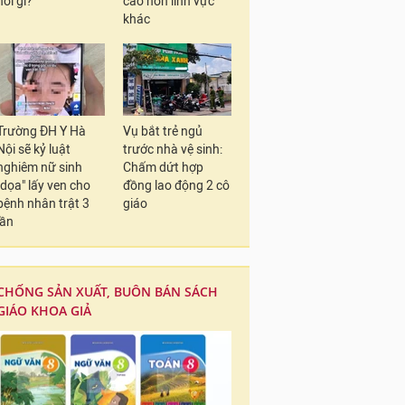
nói gì?
cao hơn lĩnh vực
khác
Trường ĐH Y Hà
Vụ bắt trẻ ngủ
Nội sẽ kỷ luật
trước nhà vệ sinh:
nghiêm nữ sinh
Chấm dứt hợp
"dọa" lấy ven cho
đồng lao động 2 cô
bệnh nhân trật 3
giáo
lần
CHỐNG SẢN XUẤT, BUÔN BÁN SÁCH
GIÁO KHOA GIẢ