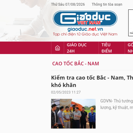
Thứ Sáu 07/08/2026
Thông tin tòa soạn
GIÁO DỤC
TIÊU
G
24H
ĐIỂM
N
CAO TỐC BẮC - NAM
Kiểm tra cao tốc Bắc - Nam, T
khó khăn
02/05/2023 11:27
GDVN- Thủ tướng y
lượng, kỹ thuật, m