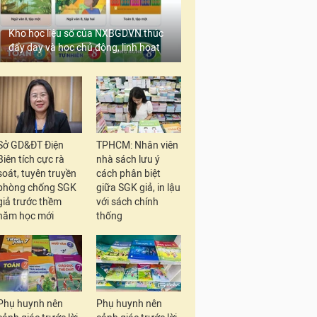
Kho học liệu số của NXBGDVN thúc
đẩy dạy và học chủ động, linh hoạt
Sở GD&ĐT Điện
TPHCM: Nhân viên
Biên tích cực rà
nhà sách lưu ý
soát, tuyên truyền
cách phân biệt
phòng chống SGK
giữa SGK giả, in lậu
giả trước thềm
với sách chính
năm học mới
thống
Phụ huynh nên
Phụ huynh nên