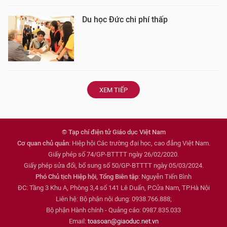
Du học Đức chi phí thấp
XEM TIẾP
© Tạp chí điện tử Giáo dục Việt Nam
Cơ quan chủ quản
: Hiệp hội Các trường đại học, cao đẳng Việt Nam.
Giấy phép số 74/GP-BTTTT ngày 26/02/2020.
Giấy phép sửa đổi, bổ sung số 50/GP-BTTTT ngày 05/03/2024.
Phó Chủ tịch Hiệp hội, Tổng Biên tập
: Nguyễn Tiến Bình
ĐC: Tầng 3 Khu A, Phòng 3,4 số 141 Lê Duẩn, P.Cửa Nam, TP.Hà Nội
Liên hệ: Bộ phận nội dung: 0938.766.888;
Bộ phận Hành chính - Quảng cáo: 0987.835.033
Email:
toasoan@giaoduc.net.vn