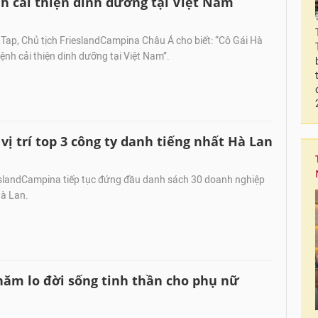
h cải thiện dinh dưỡng tại Việt Nam
Tap, Chủ tịch FrieslandCampina Châu Á cho biết: “Cô Gái Hà
nh cải thiện dinh dưỡng tại Việt Nam”.
ị trí top 3 công ty danh tiếng nhất Hà Lan
slandCampina tiếp tục đứng đầu danh sách 30 doanh nghiệp
Hà Lan.
ăm lo đời sống tinh thần cho phụ nữ