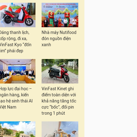
Dáng thanh lịch,
Nhà máy Nutifood
cốp rộng, đi xa,
đón nguồn điện
VinFast Kyo “đốn
xanh
tim” phái đẹp
Hợp lực đại học –
VinFast Kinet ghi
ngân hàng, kiến
điểm toàn diện với
tạo hệ sinh thái AI
khả năng tăng tốc
Việt Nam
cực “bốc”, đổi pin
trong 1 phút