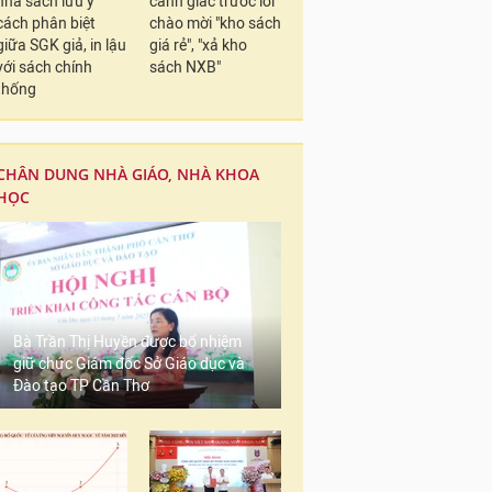
nhà sách lưu ý
cảnh giác trước lời
cách phân biệt
chào mời "kho sách
giữa SGK giả, in lậu
giá rẻ", "xả kho
với sách chính
sách NXB"
thống
CHÂN DUNG NHÀ GIÁO, NHÀ KHOA
HỌC
Bà Trần Thị Huyền được bổ nhiệm
giữ chức Giám đốc Sở Giáo dục và
Đào tạo TP Cần Thơ