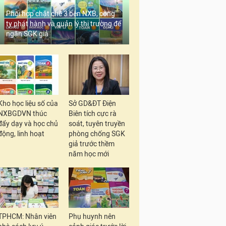
Phối hợp chặt chẽ 3 bên NXB, công
ty phát hành và quản lý thị trường để
ngăn SGK giả
Kho học liệu số của
Sở GD&ĐT Điện
NXBGDVN thúc
Biên tích cực rà
đẩy dạy và học chủ
soát, tuyên truyền
động, linh hoạt
phòng chống SGK
giả trước thềm
năm học mới
TPHCM: Nhân viên
Phụ huynh nên