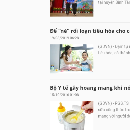
tại huyện Bình Tâ
Để “né” rối loạn tiêu hóa cho
19/08/2019 06:28
(GDVN) - Đạm tự 
tiêu hóa, có thành
Bộ Y tế gây hoang mang khi nó
15/10/2016 01:08
(GDVN) - PGS.TS N
sữa công thức tr
mang với người d