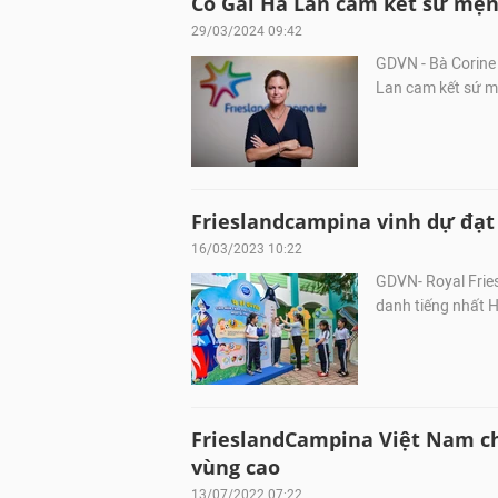
Cô Gái Hà Lan cam kết sứ mện
29/03/2024 09:42
GDVN - Bà Corine 
Lan cam kết sứ mệ
Frieslandcampina vinh dự đạt v
16/03/2023 10:22
GDVN- Royal Frie
danh tiếng nhất 
FrieslandCampina Việt Nam ch
vùng cao
13/07/2022 07:22