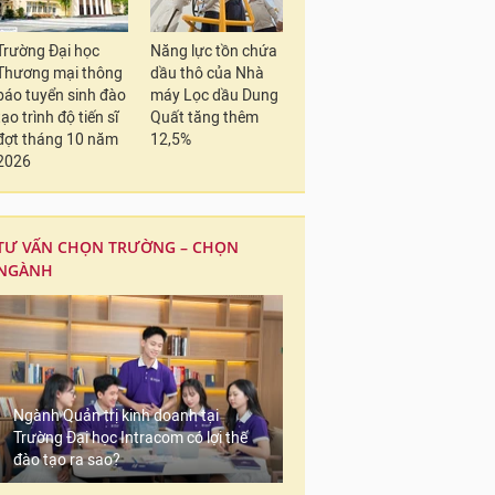
Trường Đại học
Năng lực tồn chứa
Thương mại thông
dầu thô của Nhà
báo tuyển sinh đào
máy Lọc dầu Dung
tạo trình độ tiến sĩ
Quất tăng thêm
đợt tháng 10 năm
12,5%
2026
TƯ VẤN CHỌN TRƯỜNG – CHỌN
NGÀNH
Ngành Quản trị kinh doanh tại
Trường Đại học Intracom có lợi thế
đào tạo ra sao?