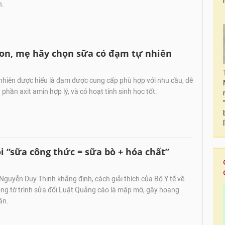
n.
 con, mẹ hãy chọn sữa có đạm tự nhiên
nhiên được hiểu là đạm được cung cấp phù hợp với nhu cầu, dễ
 phần axit amin hợp lý, và có hoạt tính sinh học tốt.
i “sữa công thức = sữa bò + hóa chất”
guyễn Duy Thịnh khẳng định, cách giải thích của Bộ Y tế về
ong tờ trình sửa đổi Luật Quảng cáo là mập mờ, gây hoang
ân.