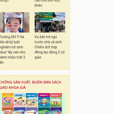
nói gì?
cao hơn lĩnh vực
khác
Trường ĐH Y Hà
Vụ bắt trẻ ngủ
Nội sẽ kỷ luật
trước nhà vệ sinh:
nghiêm nữ sinh
Chấm dứt hợp
"dọa" lấy ven cho
đồng lao động 2 cô
bệnh nhân trật 3
giáo
lần
CHỐNG SẢN XUẤT, BUÔN BÁN SÁCH
GIÁO KHOA GIẢ