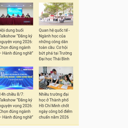
Nội dung buổi
Quan hệ quốc tế -
Talkshow “Đăng ký
Ngành học của
nguyện vọng 2026:
những công dân
Chọn đúng ngành
toàn cầu: Cơ hội
– Hành đúng nghề”
bứt phá tại Trường
Đại học Thái Bình
14h chiều 8/7:
Nhiều trường đại
Talkshow “Đăng ký
học ở Thành phố
nguyện vọng 2026:
Hồ Chí Minh chốt
Chọn đúng ngành
ngày công bố điểm
– Hành đúng nghề”
chuẩn năm 2026