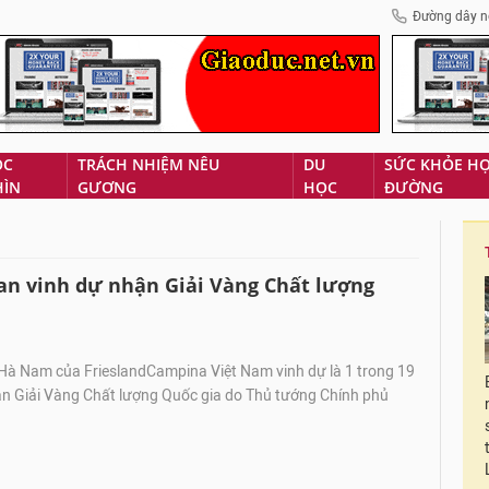
Đường dây n
ÓC
TRÁCH NHIỆM NÊU
DU
SỨC KHỎE H
HÌN
GƯƠNG
HỌC
ĐƯỜNG
an vinh dự nhận Giải Vàng Chất lượng
à Nam của FrieslandCampina Việt Nam vinh dự là 1 trong 19
n Giải Vàng Chất lượng Quốc gia do Thủ tướng Chính phủ