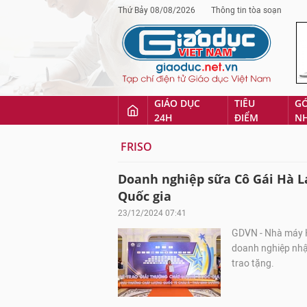
Thứ Bảy 08/08/2026
Thông tin tòa soạn
GIÁO DỤC
TIÊU
G
24H
ĐIỂM
N
FRISO
Doanh nghiệp sữa Cô Gái Hà L
Quốc gia
23/12/2024 07:41
GDVN - Nhà máy H
doanh nghiệp nhậ
trao tặng.