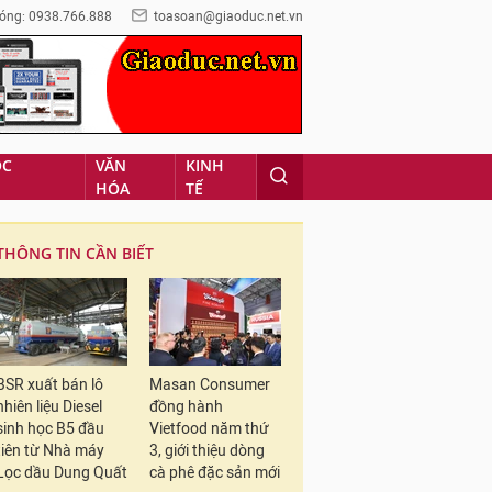
óng: 0938.766.888
toasoan@giaoduc.net.vn
ỌC
VĂN
KINH
HÓA
TẾ
THÔNG TIN CẦN BIẾT
BSR xuất bán lô
Masan Consumer
nhiên liệu Diesel
đồng hành
sinh học B5 đầu
Vietfood năm thứ
tiên từ Nhà máy
3, giới thiệu dòng
Lọc dầu Dung Quất
cà phê đặc sản mới