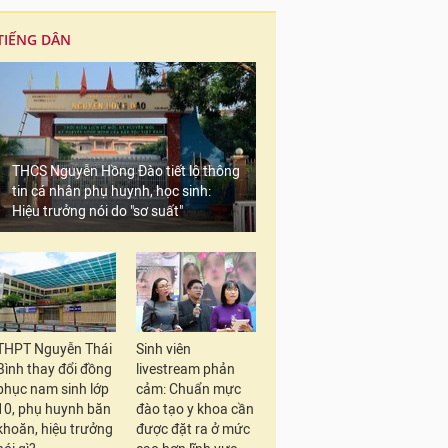
TIẾNG DÂN
THCS Nguyễn Hồng Đào tiết lộ thông
tin cá nhân phụ huynh, học sinh:
Hiệu trưởng nói do "sơ suất"
THPT Nguyễn Thái
Sinh viên
Bình thay đổi đồng
livestream phản
phục nam sinh lớp
cảm: Chuẩn mực
10, phụ huynh băn
đào tạo y khoa cần
khoăn, hiệu trưởng
được đặt ra ở mức