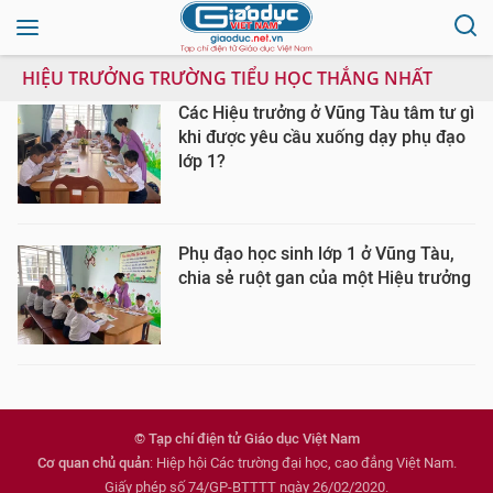
HIỆU TRƯỞNG TRƯỜNG TIỂU HỌC THẮNG NHẤT
Các Hiệu trưởng ở Vũng Tàu tâm tư gì
khi được yêu cầu xuống dạy phụ đạo
lớp 1?
Phụ đạo học sinh lớp 1 ở Vũng Tàu,
chia sẻ ruột gan của một Hiệu trưởng
© Tạp chí điện tử Giáo dục Việt Nam
Cơ quan chủ quản
: Hiệp hội Các trường đại học, cao đẳng Việt Nam.
Giấy phép số 74/GP-BTTTT ngày 26/02/2020.