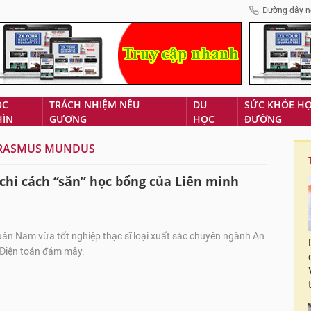
Đường dây n
ÓC
TRÁCH NHIỆM NÊU
DU
SỨC KHỎE H
HÌN
GƯƠNG
HỌC
ĐƯỜNG
ERASMUS MUNDUS
 chỉ cách “săn” học bổng của Liên minh
n Nam vừa tốt nghiệp thạc sĩ loại xuất sắc chuyên ngành An
 Điện toán đám mây.