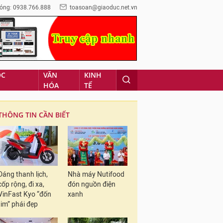
óng: 0938.766.888
toasoan@giaoduc.net.vn
ỌC
VĂN
KINH
HÓA
TẾ
THÔNG TIN CẦN BIẾT
Dáng thanh lịch,
Nhà máy Nutifood
cốp rộng, đi xa,
đón nguồn điện
VinFast Kyo “đốn
xanh
tim” phái đẹp