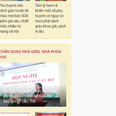
Phụ huynh nên
Tâm lý ham rẻ
cảnh giác trước lời
khiến một số phụ
chào mời bán SGK
huynh có nguy cơ
giảm giá sâu, chiết
mua phải sách
khấu nhiều từ
giáo khoa giả, sách
mạng xã hội
in lậu
CHÂN DUNG NHÀ GIÁO, NHÀ KHOA
HỌC
Bà Trần Thị Huyền được bổ nhiệm
giữ chức Giám đốc Sở Giáo dục và
Đào tạo TP Cần Thơ