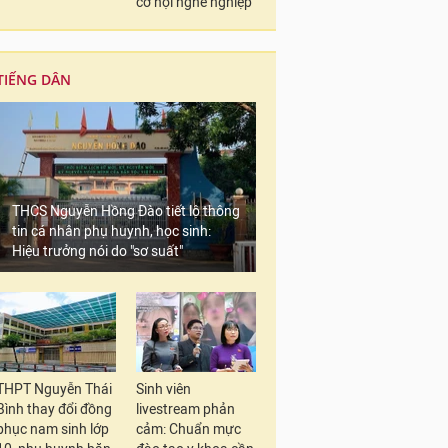
cơ hội nghề nghiệp
TIẾNG DÂN
THCS Nguyễn Hồng Đào tiết lộ thông
tin cá nhân phụ huynh, học sinh:
Hiệu trưởng nói do "sơ suất"
THPT Nguyễn Thái
Sinh viên
Bình thay đổi đồng
livestream phản
phục nam sinh lớp
cảm: Chuẩn mực