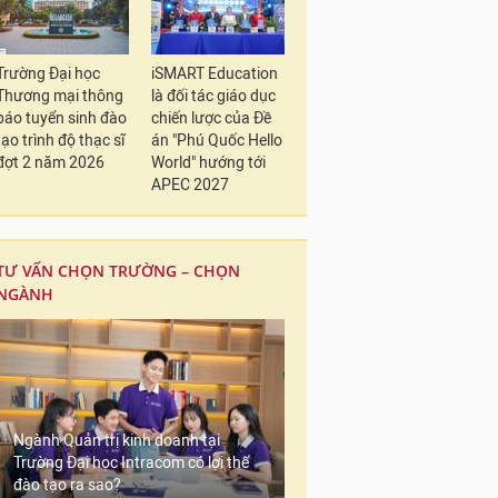
Trường Đại học
iSMART Education
Thương mại thông
là đối tác giáo dục
báo tuyển sinh đào
chiến lược của Đề
tạo trình độ thạc sĩ
án "Phú Quốc Hello
đợt 2 năm 2026
World" hướng tới
APEC 2027
TƯ VẤN CHỌN TRƯỜNG – CHỌN
NGÀNH
Ngành Quản trị kinh doanh tại
Trường Đại học Intracom có lợi thế
đào tạo ra sao?