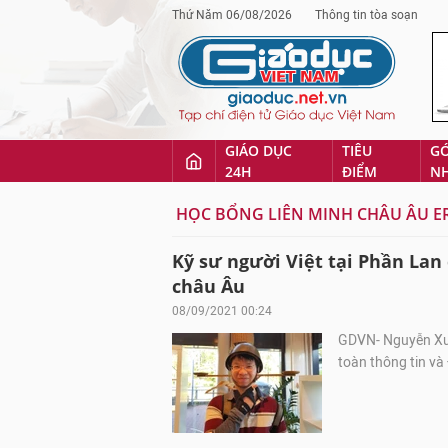
Thứ Năm 06/08/2026
Thông tin tòa soạn
GIÁO DỤC
TIÊU
G
24H
ĐIỂM
N
HỌC BỔNG LIÊN MINH CHÂU ÂU 
Kỹ sư người Việt tại Phần Lan
châu Âu
08/09/2021 00:24
GDVN- Nguyễn Xuâ
toàn thông tin và