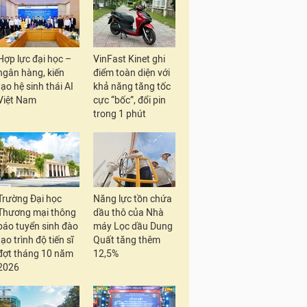
Hợp lực đại học –
VinFast Kinet ghi
ngân hàng, kiến
điểm toàn diện với
tạo hệ sinh thái AI
khả năng tăng tốc
Việt Nam
cực “bốc”, đổi pin
trong 1 phút
Trường Đại học
Năng lực tồn chứa
Thương mại thông
dầu thô của Nhà
báo tuyển sinh đào
máy Lọc dầu Dung
tạo trình độ tiến sĩ
Quất tăng thêm
đợt tháng 10 năm
12,5%
2026