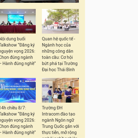
Nội dung buổi
Quan hệ quốc tế -
Talkshow “Đăng ký
Ngành học của
nguyện vọng 2026:
những công dân
Chọn đúng ngành
toàn cầu: Cơ hội
– Hành đúng nghề”
bứt phá tại Trường
Đại học Thái Bình
14h chiều 8/7:
Trường ĐH
Talkshow “Đăng ký
Intracom đào tạo
nguyện vọng 2026:
ngành Ngôn ngữ
Chọn đúng ngành
Trung Quốc gắn với
– Hành đúng nghề”
thực tiễn, mở rộng