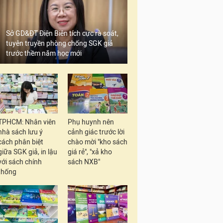
Sở GD&ĐT Điện Biên tích cực rà soát,
tuyên truyền phòng chống SGK giả
trước thềm năm học mới
TPHCM: Nhân viên
Phụ huynh nên
nhà sách lưu ý
cảnh giác trước lời
cách phân biệt
chào mời "kho sách
giữa SGK giả, in lậu
giá rẻ", "xả kho
với sách chính
sách NXB"
thống