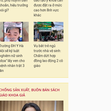
10, phụ huynh băn
đào tạo y khoa cần
khoăn, hiệu trưởng
được đặt ra ở mức
nói gì?
cao hơn lĩnh vực
khác
Trường ĐH Y Hà
Vụ bắt trẻ ngủ
Nội sẽ kỷ luật
trước nhà vệ sinh:
nghiêm nữ sinh
Chấm dứt hợp
"dọa" lấy ven cho
đồng lao động 2 cô
bệnh nhân trật 3
giáo
lần
CHỐNG SẢN XUẤT, BUÔN BÁN SÁCH
GIÁO KHOA GIẢ