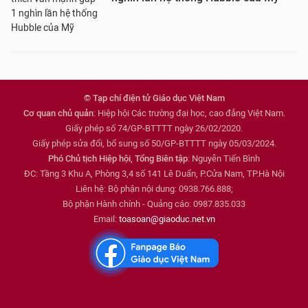
© Tạp chí điện tử Giáo dục Việt Nam
Cơ quan chủ quản
: Hiệp hội Các trường đại học, cao đẳng Việt Nam.
Giấy phép số 74/GP-BTTTT ngày 26/02/2020.
Giấy phép sửa đổi, bổ sung số 50/GP-BTTTT ngày 05/03/2024.
Phó Chủ tịch Hiệp hội, Tổng Biên tập
: Nguyễn Tiến Bình
ĐC: Tầng 3 Khu A, Phòng 3,4 số 141 Lê Duẩn, P.Cửa Nam, TP.Hà Nội
Liên hệ: Bộ phận nội dung: 0938.766.888;
Bộ phận Hành chính - Quảng cáo: 0987.835.033
Email:
toasoan@giaoduc.net.vn