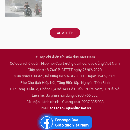
XEM TIẾP
© Tạp chí điện tử Giáo dục Việt Nam
Cơ quan chủ quản
: Hiệp hội Các trường đại học, cao đẳng Việt Nam.
Giấy phép số 74/GP-BTTTT ngày 26/02/2020.
Giấy phép sửa đổi, bổ sung số 50/GP-BTTTT ngày 05/03/2024.
Phó Chủ tịch Hiệp hội, Tổng Biên tập
: Nguyễn Tiến Bình
ĐC: Tầng 3 Khu A, Phòng 3,4 số 141 Lê Duẩn, P.Cửa Nam, TP.Hà Nội
Liên hệ: Bộ phận nội dung: 0938.766.888;
Bộ phận Hành chính - Quảng cáo: 0987.835.033
Email:
toasoan@giaoduc.net.vn