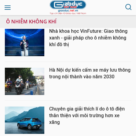
Ô NHIỄM KHÔNG KHÍ
Nhà khoa học VinFuture: Giao thông
xanh - giải pháp cho ô nhiễm không
khí đô thị
Hà Nội dự kiến cấm xe máy lưu thông
trong nội thành vào năm 2030
Chuyên gia giải thích lí do ô tô điện
thân thiện với môi trường hơn xe
xăng