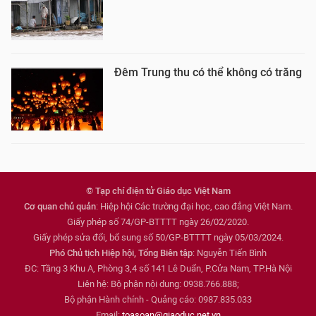
Đêm Trung thu có thể không có trăng
© Tạp chí điện tử Giáo dục Việt Nam
Cơ quan chủ quản
: Hiệp hội Các trường đại học, cao đẳng Việt Nam.
Giấy phép số 74/GP-BTTTT ngày 26/02/2020.
Giấy phép sửa đổi, bổ sung số 50/GP-BTTTT ngày 05/03/2024.
Phó Chủ tịch Hiệp hội, Tổng Biên tập
: Nguyễn Tiến Bình
ĐC: Tầng 3 Khu A, Phòng 3,4 số 141 Lê Duẩn, P.Cửa Nam, TP.Hà Nội
Liên hệ: Bộ phận nội dung: 0938.766.888;
Bộ phận Hành chính - Quảng cáo: 0987.835.033
Email:
toasoan@giaoduc.net.vn